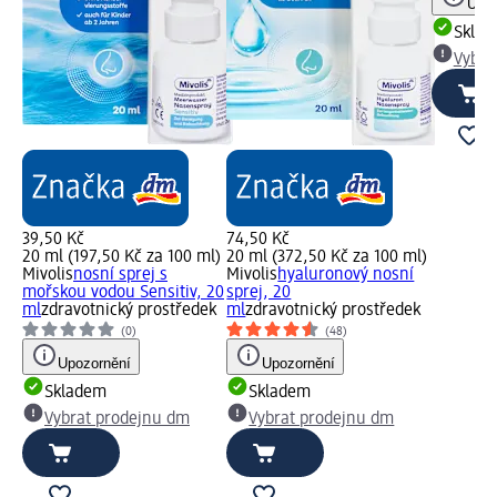
Upoz
Skla
Vybra
39,50 Kč
74,50 Kč
20 ml (197,50 Kč za 100 ml)
20 ml (372,50 Kč za 100 ml)
Mivolis
nosní sprej s
Mivolis
hyaluronový nosní
mořskou vodou Sensitiv, 20
sprej, 20
ml
zdravotnický prostředek
ml
zdravotnický prostředek
(0)
(48)
Upozornění
Upozornění
Skladem
Skladem
Vybrat prodejnu dm
Vybrat prodejnu dm