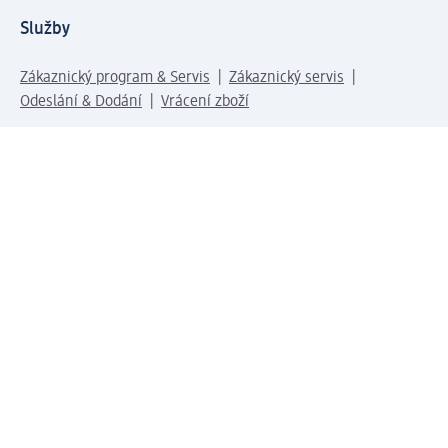
Služby
Zákaznický program & Servis
Zákaznický servis
Odeslání & Dodání
Vrácení zboží
Společnost
O společnosti
Společenská odpovědnost
Kariéra
Press centrum
Svět dm
Platební možnosti