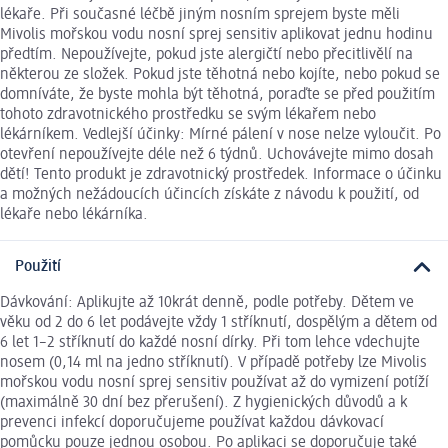
lékaře. Při současné léčbě jiným nosním sprejem byste měli
Mivolis mořskou vodu nosní sprej sensitiv aplikovat jednu hodinu
předtím. Nepoužívejte, pokud jste alergičtí nebo přecitlivělí na
některou ze složek. Pokud jste těhotná nebo kojíte, nebo pokud se
domníváte, že byste mohla být těhotná, poraďte se před použitím
tohoto zdravotnického prostředku se svým lékařem nebo
lékárníkem. Vedlejší účinky: Mírné pálení v nose nelze vyloučit. Po
otevření nepoužívejte déle než 6 týdnů. Uchovávejte mimo dosah
dětí! Tento produkt je zdravotnický prostředek. Informace o účinku
a možných nežádoucích účincích získáte z návodu k použití, od
lékaře nebo lékárníka.
Použití
Dávkování: Aplikujte až 10krát denně, podle potřeby. Dětem ve
věku od 2 do 6 let podávejte vždy 1 stříknutí, dospělým a dětem od
6 let 1–2 stříknutí do každé nosní dírky. Při tom lehce vdechujte
nosem (0,14 ml na jedno stříknutí). V případě potřeby lze Mivolis
mořskou vodu nosní sprej sensitiv používat až do vymizení potíží
(maximálně 30 dní bez přerušení). Z hygienických důvodů a k
prevenci infekcí doporučujeme používat každou dávkovací
pomůcku pouze jednou osobou. Po aplikaci se doporučuje také