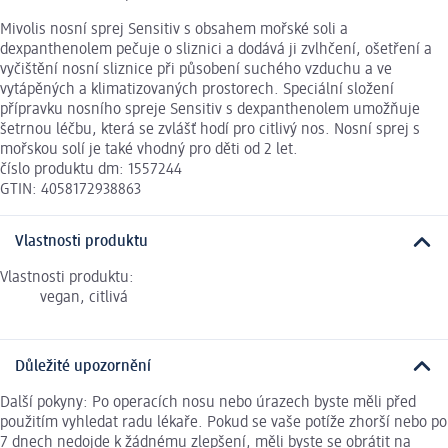
Mivolis nosní sprej Sensitiv s obsahem mořské soli a
dexpanthenolem pečuje o sliznici a dodává ji zvlhčení, ošetření a
vyčištění nosní sliznice při působení suchého vzduchu a ve
vytápěných a klimatizovaných prostorech. Speciální složení
přípravku nosního spreje Sensitiv s dexpanthenolem umožňuje
šetrnou léčbu, která se zvlášť hodí pro citlivý nos. Nosní sprej s
mořskou solí je také vhodný pro děti od 2 let.
číslo produktu dm: 1557244
GTIN: 4058172938863
Vlastnosti produktu
Vlastnosti produktu:
vegan, citlivá
Důležité upozornění
Další pokyny: Po operacích nosu nebo úrazech byste měli před
použitím vyhledat radu lékaře. Pokud se vaše potíže zhorší nebo po
7 dnech nedojde k žádnému zlepšení, měli byste se obrátit na