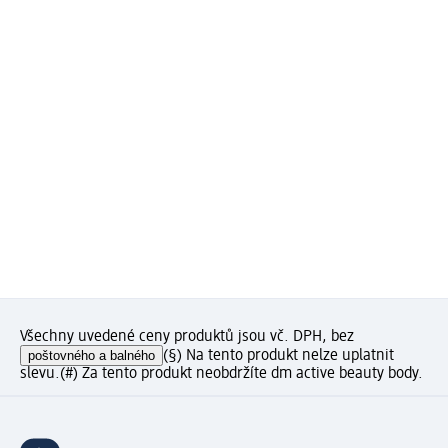
Všechny uvedené ceny produktů jsou vč. DPH, bez
poštovného a balného
(§) Na tento produkt nelze uplatnit
slevu.
(#) Za tento produkt neobdržíte dm active beauty body.