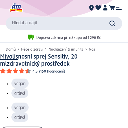
Hledat a najít
Doprava zdarma při nákupu od 1 290 Kč
Domů
Péče o zdraví
Nachlazení & imunita
Nos
Mivolis
nosní sprej Sensitiv, 20
ml
zdravotnický prostředek
4.5
(
150 hodnocení
)
vegan
citlivá
vegan
citlivá