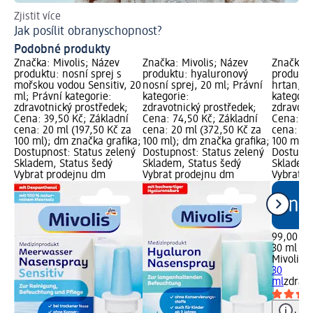
Zjistit více
Už
Jak posílit obranyschopnost?
Ja
Podobné produkty
Značka: Mivolis; Název
Značka: Mivolis; Název
Značka: 
produktu: nosní sprej s
produktu: hyaluronový
produktu
mořskou vodou Sensitiv, 20
nosní sprej, 20 ml; Právní
hrtan, 3
ml; Právní kategorie:
kategorie:
kategori
zdravotnický prostředek;
zdravotnický prostředek;
zdravotn
Cena: 39,50 Kč; Základní
Cena: 74,50 Kč; Základní
Cena: 99
cena: 20 ml (197,50 Kč za
cena: 20 ml (372,50 Kč za
cena: 30
100 ml); dm značka grafika;
100 ml); dm značka grafika;
100 ml);
Dostupnost: Status zelený
Dostupnost: Status zelený
Dostupno
Skladem, Status šedý
Skladem, Status šedý
Skladem,
Vybrat prodejnu dm
Vybrat prodejnu dm
Vybrat p
99,00 Kč
30 ml (3
Mivolis
sp
30
ml
zdravo