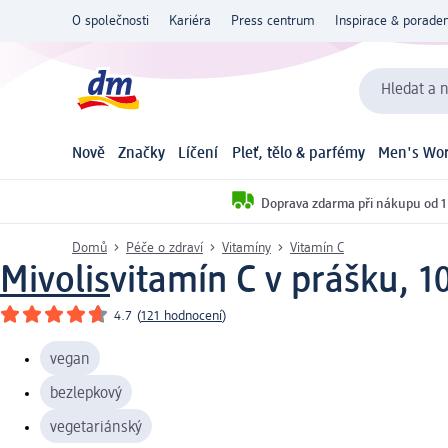
O společnosti
Kariéra
Press centrum
Inspirace & poraden
Hledat a n
Nově
Značky
Líčení
Pleť, tělo & parfémy
Men's Wor
Doprava zdarma při nákupu od 1
Domů
Péče o zdraví
Vitamíny
Vitamín C
Mivolis
vitamín C v prášku, 1
4.7
(
121 hodnocení
)
vegan
bezlepkový
vegetariánský