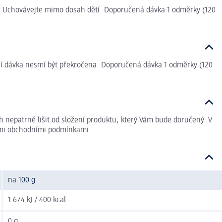
u. Uchovávejte mimo dosah dětí. Doporučená dávka 1 odměrky (120
í dávka nesmí být překročena. Doporučená dávka 1 odměrky (120
h nepatrně lišit od složení produktu, který Vám bude doručený. V
nými obchodními podmínkami.
na 100 g
1 674 kJ / 400 kcal
0 g