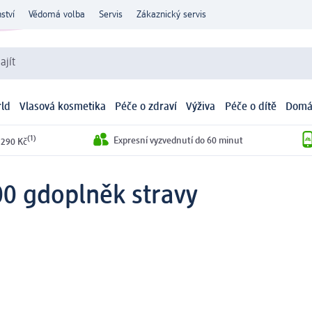
ství
Vědomá volba
Servis
Zákaznický servis
ajít
ld
Vlasová kosmetika
Péče o zdraví
Výživa
Péče o dítě
Domá
(1)
Expresní vyzvednutí do 60 minut
 290 Kč
00 g
doplněk stravy