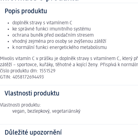
Popis produktu
doplněk stravy s vitamínem C
ke správné funkci imunitního systému
ochrana buněk před oxidačním stresem
vhodný zejména pro osoby se zvýšenou zátěží
k normální funkci energetického metabolismu
Mivolis vitamín C v prášku je doplněk stravy s vitamínem C, který
zátěží – sportovce, kuřáky, těhotné a kojící ženy. Přispívá k normá
číslo produktu dm: 1551529
GTIN: 4058172694493
Vlastnosti produktu
Vlastnosti produktu:
vegan, bezlepkový, vegetariánský
Důležité upozornění