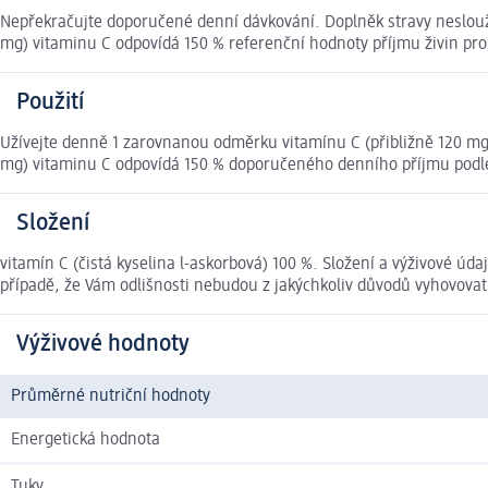
Nepřekračujte doporučené denní dávkování. Doplněk stravy neslouž
mg) vitaminu C odpovídá 150 % referenční hodnoty příjmu živin pro
Použití
Užívejte denně 1 zarovnanou odměrku vitamínu C (přibližně 120 m
mg) vitaminu C odpovídá 150 % doporučeného denního příjmu podle
Složení
vitamín C (čistá kyselina l-askorbová) 100 %. Složení a výživové 
případě, že Vám odlišnosti nebudou z jakýchkoliv důvodů vyhovova
Výživové hodnoty
Průměrné nutriční hodnoty
Energetická hodnota
Tuky