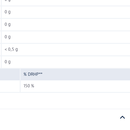
0 g
0 g
0 g
< 0,5 g
0 g
% DRHP**
150 %