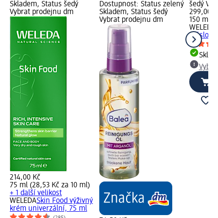
Skladem, Status šedý
Dostupnost: Status zelený
šedý Vyb
Vybrat prodejnu dm
Skladem, Status šedý
299,00 K
Vybrat prodejnu dm
150 ml (1
WELEDA
máslo, 1
Skla
Vybra
214,00 Kč
75 ml (28,53 Kč za 10 ml)
+ 1 další velikost
WELEDA
Skin Food výživný
krém univerzální, 75 ml
(285)