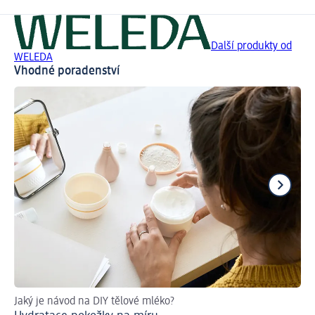
Další produkty od
WELEDA
Vhodné poradenství
Jaký je návod na DIY tělové mléko?
Co