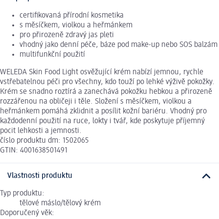
certifikovaná přírodní kosmetika
s měsíčkem, violkou a heřmánkem
pro přirozeně zdravý jas pleti
vhodný jako denní péče, báze pod make-up nebo SOS balzám
multifunkční použití
WELEDA Skin Food Light osvěžující krém nabízí jemnou, rychle
vstřebatelnou péči pro všechny, kdo touží po lehké výživě pokožky.
Krém se snadno roztírá a zanechává pokožku hebkou a přirozeně
rozzářenou na obličeji i těle. Složení s měsíčkem, violkou a
heřmánkem pomáhá zklidnit a posílit kožní bariéru. Vhodný pro
každodenní použití na ruce, lokty i tvář, kde poskytuje příjemný
pocit lehkosti a jemnosti.
číslo produktu dm: 1502065
GTIN: 4001638501491
Vlastnosti produktu
Typ produktu:
tělové máslo/tělový krém
Doporučený věk: