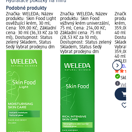
Hydratace pokožky na míru
Ná
Podobné produkty
Značka: WELEDA; Název
Značka: WELEDA; Název
Značka:
produktu: Skin Food Light
produktu: Skin Food
produktu
osvěžující krém, 30 ml;
výživný krém univerzální,
krém, 40
Cena: 109,00 Kč; Základní
75 ml; Cena: 214,00 Kč;
359,00 K
cena: 30 ml (36,33 Kč za 10
Základní cena: 75 ml
40 ml (89
ml); Dostupnost: Status
(28,53 Kč za 10 ml);
Dostupno
zelený Skladem, Status
Dostupnost: Status zelený
Skladem,
šedý Vybrat prodejnu dm
Skladem, Status šedý
Vybrat p
Vybrat prodejnu dm
359,00 K
40 ml (8
WELEDA
krém, 40
Skla
Vybra