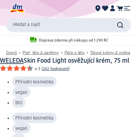
Hledat a najít
Doprava zdarma při nákupu od 1 290 Kč
Domů
Pleť, tělo & parfémy
Péče o tělo
Tělové krémy & mléka
WELEDA
Skin Food Light osvěžující krém, 75 ml
4.3
(
262 hodnocení
)
Přírodní kosmetika
vegan
BIO
Přírodní kosmetika
vegan