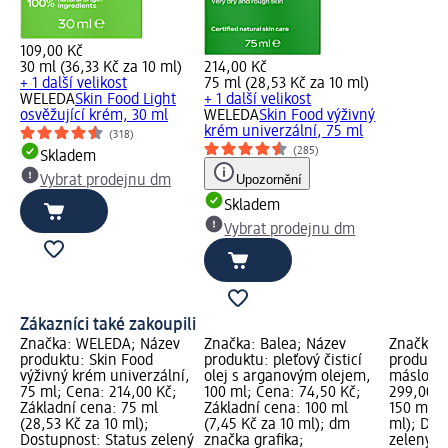
109,00 Kč
30 ml (36,33 Kč za 10 ml)
214,00 Kč
+ 1 další velikost
75 ml (28,53 Kč za 10 ml)
WELEDA
Skin Food Light
+ 1 další velikost
osvěžující krém, 30 ml
WELEDA
Skin Food výživný
krém univerzální, 75 ml
(318)
(285)
Skladem
Upozornění
Vybrat prodejnu dm
Skladem
Vybrat prodejnu dm
Zákazníci také zakoupili
Značka: WELEDA; Název
Značka: Balea; Název
Značka:
produktu: Skin Food
produktu: pleťový čisticí
produktu
výživný krém univerzální,
olej s arganovým olejem,
máslo, 1
75 ml; Cena: 214,00 Kč;
100 ml; Cena: 74,50 Kč;
299,00 K
Základní cena: 75 ml
Základní cena: 100 ml
150 ml (1
(28,53 Kč za 10 ml);
(7,45 Kč za 10 ml); dm
ml); Dos
Dostupnost: Status zelený
značka grafika;
zelený S