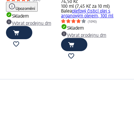
74,50 Kč
100 ml (7,45 Kč za 10 ml)
Upozornění
Balea
pleťový čisticí olej s
arganovým olejem, 100 ml
Skladem
(1090)
Vybrat prodejnu dm
Skladem
Vybrat prodejnu dm