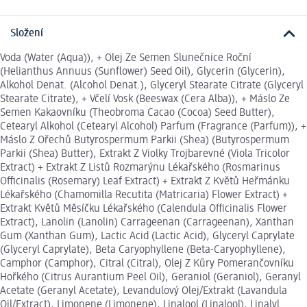
Složení
Voda (Water (Aqua)), + Olej Ze Semen Slunečnice Roční
(Helianthus Annuus (Sunflower) Seed Oil), Glycerin (Glycerin),
Alkohol Denat. (Alcohol Denat.), Glyceryl Stearate Citrate (Glyceryl
Stearate Citrate), + Včelí Vosk (Beeswax (Cera Alba)), + Máslo Ze
Semen Kakaovníku (Theobroma Cacao (Cocoa) Seed Butter),
Cetearyl Alkohol (Cetearyl Alcohol) Parfum (Fragrance (Parfum)), +
Máslo Z Ořechů Butyrospermum Parkii (Shea) (Butyrospermum
Parkii (Shea) Butter), Extrakt Z Violky Trojbarevné (Viola Tricolor
Extract) + Extrakt Z Listů Rozmarýnu Lékařského (Rosmarinus
Officinalis (Rosemary) Leaf Extract) + Extrakt Z Květů Heřmánku
Lékařského (Chamomilla Recutita (Matricaria) Flower Extract) +
Extrakt Květů Měsíčku Lékařského (Calendula Officinalis Flower
Extract), Lanolin (Lanolin) Carrageenan (Carrageenan), Xanthan
Gum (Xanthan Gum), Lactic Acid (Lactic Acid), Glyceryl Caprylate
(Glyceryl Caprylate), Beta Caryophyllene (Beta-Caryophyllene),
Camphor (Camphor), Citral (Citral), Olej Z Kůry Pomerančovníku
Hořkého (Citrus Aurantium Peel Oil), Geraniol (Geraniol), Geranyl
Acetate (Geranyl Acetate), Levandulový Olej/Extrakt (Lavandula
Oil/Extract), Limonene (Limonene), Linalool (Linalool), Linalyl