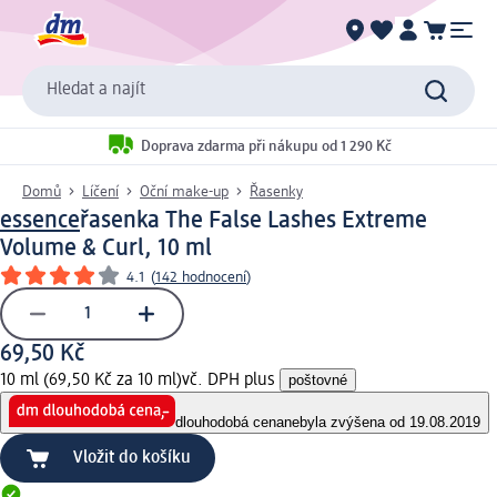
Hledat a najít
Doprava zdarma při nákupu od 1 290 Kč
Domů
Líčení
Oční make-up
Řasenky
essence
řasenka The False Lashes Extreme
Volume & Curl, 10 ml
4.1
(
142 hodnocení
)
69,50 Kč
10 ml (69,50 Kč za 10 ml)
vč. DPH plus
poštovné
dlouhodobá cena
nebyla zvýšena od 19.08.2019
Vložit do košíku