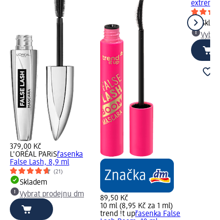
extreme 
Skla
Vybra
379,00 Kč
L'ORÉAL PARiS
řasenka
False Lash, 8,9 ml
(21)
Skladem
Vybrat prodejnu dm
89,50 Kč
10 ml (8,95 Kč za 1 ml)
trend !t up
řasenka False