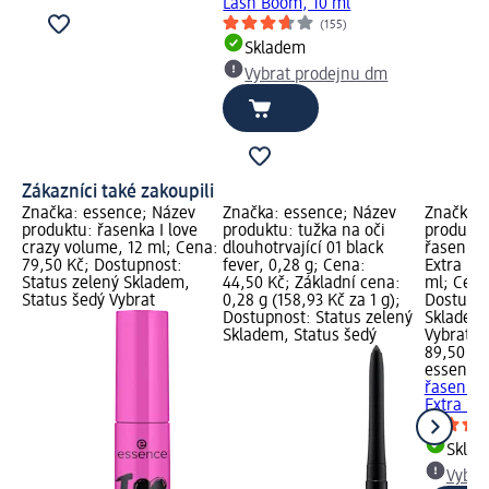
Lash Boom, 10 ml
(155)
Skladem
Vybrat prodejnu dm
Zákazníci také zakoupili
Značka: essence; Název
Značka: essence; Název
Značka: 
produktu: řasenka I love
produktu: tužka na oči
produktu
crazy volume, 12 ml; Cena:
dlouhotrvající 01 black
řasenka 
79,50 Kč; Dostupnost:
fever, 0,28 g; Cena:
Extra Le
Status zelený Skladem,
44,50 Kč; Základní cena:
ml; Cena
Status šedý Vybrat
0,28 g (158,93 Kč za 1 g);
Dostupno
Dostupnost: Status zelený
Skladem,
Skladem, Status šedý
Vybrat p
89,50 Kč
essence
řasenka 
Extra Len
Skla
Vybra