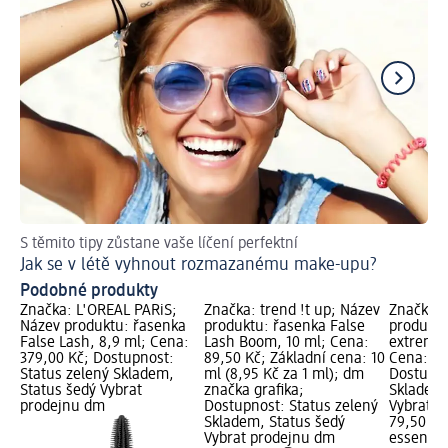
S těmito tipy zůstane vaše líčení perfektní
Tip
Jak se v létě vyhnout rozmazanému make-upu?
Ja
Podobné produkty
Značka: L'ORÉAL PARiS;
Značka: trend !t up; Název
Značka: 
Název produktu: řasenka
produktu: řasenka False
produktu
False Lash, 8,9 ml; Cena:
Lash Boom, 10 ml; Cena:
extreme 
379,00 Kč; Dostupnost:
89,50 Kč; Základní cena: 10
Cena: 79
Status zelený Skladem,
ml (8,95 Kč za 1 ml); dm
Dostupno
Status šedý Vybrat
značka grafika;
Skladem,
prodejnu dm
Dostupnost: Status zelený
Vybrat p
Skladem, Status šedý
79,50 Kč
Vybrat prodejnu dm
essence