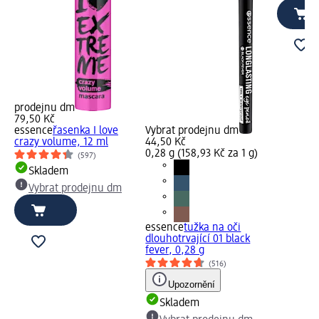
prodejnu dm
79,50 Kč
essence
řasenka I love
Vybrat prodejnu dm
crazy volume, 12 ml
44,50 Kč
0,28 g (158,93 Kč za 1 g)
(597)
Skladem
Vybrat prodejnu dm
essence
tužka na oči
dlouhotrvající 01 black
fever, 0,28 g
(516)
Upozornění
Skladem