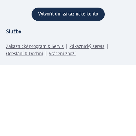
Vytvořit dm zákaznické konto
Služby
Zákaznický program & Servis
Zákaznický servis
Odeslání & Dodání
Vrácení zboží
Společnost
O společnosti
Společenská odpovědnost
Kariéra
Press centrum
Svět dm