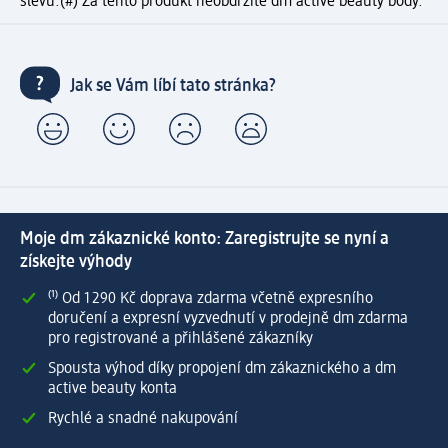
slevu.
(#) Za tento produkt neobdržíte dm active beauty body.
Jak se Vám líbí tato stránka?
Moje dm zákaznické konto: Zaregistrujte se nyní a
získejte výhody
⁽¹⁾ Od 1 290 Kč doprava zdarma včetně expresního
doručení a expresní vyzvednutí v prodejně dm zdarma
pro registrované a přihlášené zákazníky
Spousta výhod díky propojení dm zákaznického a dm
active beauty konta
Rychlé a snadné nakupování