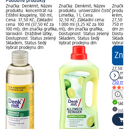
Podobné produkty
Značka: Denkmit; Název
Značka: Denkmit; Název
Značka: 
produktu: koncentrát na
produktu: univerzální čistič
produktu:
čištění koupelny, 100 ml;
Limetka, 1 l; Cena:
krém, 75
Cena: 37,50 Kč; Základní
32,50 Kč; Základní cena:
27,50 Kč
cena: 100 ml (37,50 Kč za
1 000 ml (3,25 Kč za 100
750 ml (
100 ml); dm značka grafika;
ml); dm značka grafika;
dm značk
Varování: Dráždivé látky;
Dostupnost: Status zelený
Dostupno
Dostupnost: Status zelený
Skladem, Status šedý
Skladem,
Skladem, Status šedý
Vybrat prodejnu dm
Vybrat p
Vybrat prodejnu dm
27,50 Kč
750 ml (
Denkmit
750 ml
Upoz
Skla
Vybra