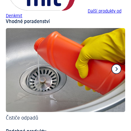
Další produkty od
Denkmit
Vhodné poradenství
Čističe odpadů
Ti
Ja