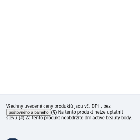
Všechny uvedené ceny produktů jsou vč. DPH, bez
poštovného a balného
(§) Na tento produkt nelze uplatnit
slevu.
(#) Za tento produkt neobdržíte dm active beauty body.