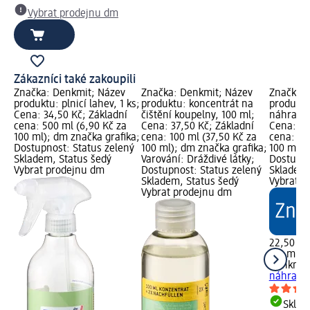
Vybrat prodejnu dm
Zákazníci také zakoupili
Značka: Denkmit; Název
Značka: Denkmit; Název
Značka: 
produktu: plnicí lahev, 1 ks;
produktu: koncentrát na
produktu:
Cena: 34,50 Kč; Základní
čištění koupelny, 100 ml;
náhradní
cena: 500 ml (6,90 Kč za
Cena: 37,50 Kč; Základní
Cena: 22
100 ml); dm značka grafika;
cena: 100 ml (37,50 Kč za
cena: 33
Dostupnost: Status zelený
100 ml); dm značka grafika;
100 ml);
Skladem, Status šedý
Varování: Dráždivé látky;
Dostupno
Vybrat prodejnu dm
Dostupnost: Status zelený
Skladem,
Skladem, Status šedý
Vybrat p
Vybrat prodejnu dm
22,50 Kč
333 ml (6
Denkmit
náhradní
Skla