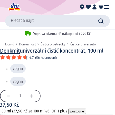
Hledat a najít
Doprava zdarma při nákupu od 1 290 Kč
Domů
Domácnost
Čisticí prostředky
Čističe univerzální
Denkmit
univerzální čistič koncentrát, 100 ml
4.7
(
56 hodnocení
)
vegan
vegan
37,50 Kč
100 ml (37,50 Kč za 100 ml)
vč. DPH plus
poštovné