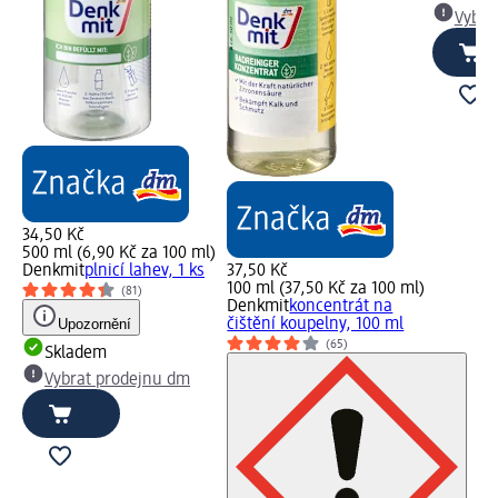
Vybra
34,50 Kč
500 ml (6,90 Kč za 100 ml)
Denkmit
plnicí lahev, 1 ks
37,50 Kč
100 ml (37,50 Kč za 100 ml)
(81)
Denkmit
koncentrát na
Upozornění
čištění koupelny, 100 ml
(65)
Skladem
Vybrat prodejnu dm