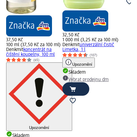
32,50 Kč
37,50 Kč
1 000 ml (3,25 Kč za 100 ml)
100 ml (37,50 Kč za 100 ml)
Denkmit
univerzální čistič
Denkmit
koncentrát na
Limetka, 1 l
čištění koupelny, 100 ml
(107)
(65)
Upozornění
Skladem
Vybrat prodejnu dm
Upozornění
Skladem