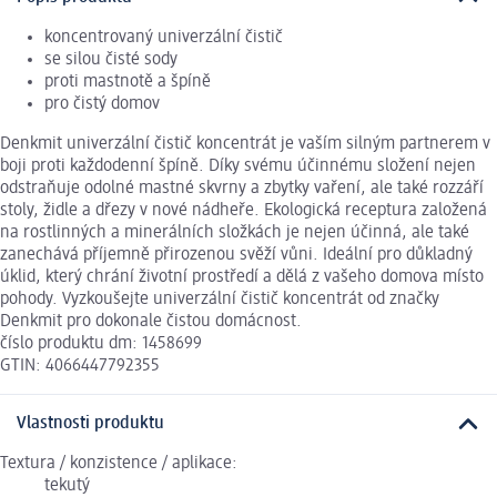
koncentrovaný univerzální čistič
se silou čisté sody
proti mastnotě a špíně
pro čistý domov
Denkmit univerzální čistič koncentrát je vaším silným partnerem v
boji proti každodenní špíně. Díky svému účinnému složení nejen
odstraňuje odolné mastné skvrny a zbytky vaření, ale také rozzáří
stoly, židle a dřezy v nové nádheře. Ekologická receptura založená
na rostlinných a minerálních složkách je nejen účinná, ale také
zanechává příjemně přirozenou svěží vůni. Ideální pro důkladný
úklid, který chrání životní prostředí a dělá z vašeho domova místo
pohody. Vyzkoušejte univerzální čistič koncentrát od značky
Denkmit pro dokonale čistou domácnost.
číslo produktu dm: 1458699
GTIN: 4066447792355
Vlastnosti produktu
Textura / konzistence / aplikace:
tekutý