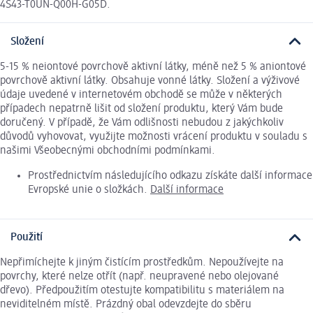
4S43-T0UN-Q00H-G05D.
Složení
5-15 % neiontové povrchově aktivní látky, méně než 5 % aniontové
povrchově aktivní látky. Obsahuje vonné látky. Složení a výživové
údaje uvedené v internetovém obchodě se může v některých
případech nepatrně lišit od složení produktu, který Vám bude
doručený. V případě, že Vám odlišnosti nebudou z jakýchkoliv
důvodů vyhovovat, využijte možnosti vrácení produktu v souladu s
našimi Všeobecnými obchodními podmínkami.
Prostřednictvím následujícího odkazu získáte další informace
Evropské unie o složkách.
Další informace
Použití
Nepřimíchejte k jiným čistícím prostředkům. Nepoužívejte na
povrchy, které nelze otřít (např. neupravené nebo olejované
dřevo). Předpoužitím otestujte kompatibilitu s materiálem na
neviditelném místě. Prázdný obal odevzdejte do sběru