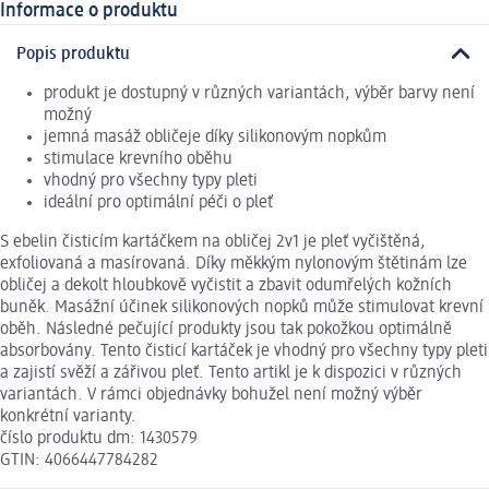
Informace o produktu
Popis produktu
produkt je dostupný v různých variantách, výběr barvy není
možný
jemná masáž obličeje díky silikonovým nopkům
stimulace krevního oběhu
vhodný pro všechny typy pleti
ideální pro optimální péči o pleť
S ebelin čisticím kartáčkem na obličej 2v1 je pleť vyčištěná,
exfoliovaná a masírovaná. Díky měkkým nylonovým štětinám lze
obličej a dekolt hloubkově vyčistit a zbavit odumřelých kožních
buněk. Masážní účinek silikonových nopků může stimulovat krevní
oběh. Následné pečující produkty jsou tak pokožkou optimálně
absorbovány. Tento čisticí kartáček je vhodný pro všechny typy pleti
a zajistí svěží a zářivou pleť. Tento artikl je k dispozici v různých
variantách. V rámci objednávky bohužel není možný výběr
konkrétní varianty.
číslo produktu dm: 1430579
GTIN: 4066447784282