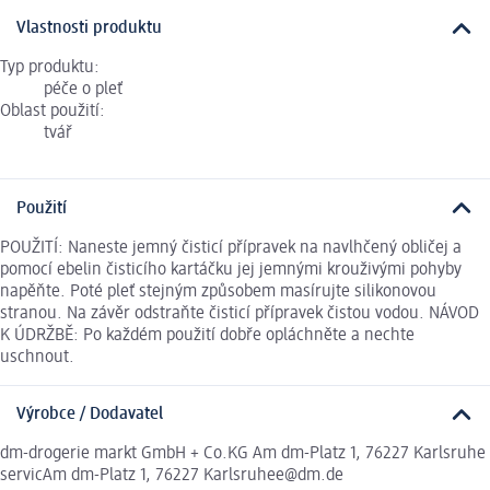
Vlastnosti produktu
Typ produktu:
péče o pleť
Oblast použití:
tvář
Použití
POUŽITÍ: Naneste jemný čisticí přípravek na navlhčený obličej a
pomocí ebelin čisticího kartáčku jej jemnými krouživými pohyby
napěňte. Poté pleť stejným způsobem masírujte silikonovou
stranou. Na závěr odstraňte čisticí přípravek čistou vodou. NÁVOD
K ÚDRŽBĚ: Po každém použití dobře opláchněte a nechte
uschnout.
Výrobce / Dodavatel
dm-drogerie markt GmbH + Co.KG Am dm-Platz 1, 76227 Karlsruhe
servicAm dm-Platz 1, 76227 Karlsruhee@dm.de