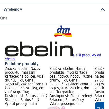
Vyrobeno v
Čína
Další produkty od
ebelin
Podobné produkty
Značka: ebelin; Název
Značka: ebelin; Název
Značka: 
produktu: masážní
produktu: mycí kartáč s
produkt
kartáček na obličej, více
peelingovou hobou, různé
na tělo, 
druhů, 1 ks; Cena:
druhy, 1 ks; Cena:
29,50 Kč
52,50 Kč; Základní cena: 1
69,50 Kč; Základní cena: 1
ks (29,50
ks (52,50 Kč za 1 ks); dm
ks (69,50 Kč za 1 ks); dm
značka g
značka grafika;
značka grafika;
Dostupno
Dostupnost: Status zelený
Dostupnost: Status zelený
Skladem,
Skladem, Status šedý
Skladem, Status šedý
Vybrat p
Vybrat prodejnu dm
Vybrat prodejnu dm