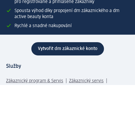
pro registrované a přihlášené zákazníky
Spousta výhod díky propojení dm zákaznického a dm
active beauty konta
Rychlé a snadné nakupování
Vytvořit dm zákaznické konto
Služby
Zákaznický program & Servis
Zákaznický servis
Odeslání & Dodání
Vrácení zboží
Společnost
O společnosti
Společenská odpovědnost
Kariéra
Press centrum