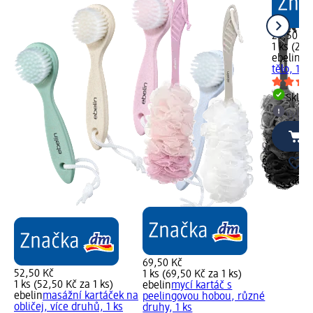
29,50 Kč
1 ks (29,
ebelin
ma
tělo, 1 ks
Skla
Vybra
69,50 Kč
52,50 Kč
1 ks (69,50 Kč za 1 ks)
1 ks (52,50 Kč za 1 ks)
ebelin
mycí kartáč s
ebelin
masážní kartáček na
peelingovou hobou, různé
obličej, více druhů, 1 ks
druhy, 1 ks