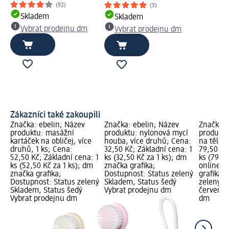
(92)
(3)
Skladem
Skladem
Vybrat prodejnu dm
Vybrat prodejnu dm
Zákazníci také zakoupili
Značka: ebelin; Název
Značka: ebelin; Název
Značka: 
produktu: masážní
produktu: nylonová mycí
produktu
kartáček na obličej, více
houba, více druhů; Cena:
na tělo, 
druhů, 1 ks; Cena:
32,50 Kč; Základní cena: 1
79,50 Kč
52,50 Kč; Základní cena: 1
ks (32,50 Kč za 1 ks); dm
ks (79,50
ks (52,50 Kč za 1 ks); dm
značka grafika;
online g
značka grafika;
Dostupnost: Status zelený
grafika;
Dostupnost: Status zelený
Skladem, Status šedý
zelený S
Skladem, Status šedý
Vybrat prodejnu dm
červený 
Vybrat prodejnu dm
dm