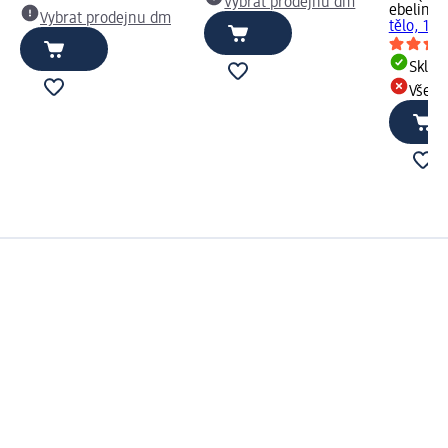
Vybrat prodejnu dm
ebelin
si
Vybrat prodejnu dm
tělo, 1 ks
Skla
Všech