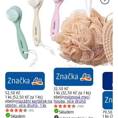
32,50 Kč
52,50 Kč
1 ks (32,50 Kč za 1 ks)
1 ks (52,50 Kč za 1 ks)
ebelin
nylonová mycí
ebelin
masážní kartáček na
houba, více druhů
obličej, více druhů, 1 ks
(160)
(92)
Skladem
79,50 Kč
Skladem
1 ks (79,