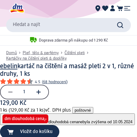
Hledat a najít
Doprava zdarma při nákupu od 1 290 Kč
Domů
Pleť, tělo & parfémy
Čištění pleti
Kartáčky na čištění pleti & doplňky
ebelin
kartáč na čištění a masáž pleti 2 v 1, různé
druhy, 1 ks
4.5
(
68 hodnocení
)
129,00 Kč
1 ks (129,00 Kč za 1 ks)
vč. DPH plus
poštovné
dlouhodobá cena
nebyla zvýšena od 10.05.2024
Vložit do košíku