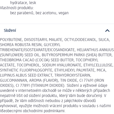
hydratace, lesk
Vlastnosti produktu:
bez parabenů, bez acetonu, vegan
Složení
POLYBUTENE, DIISOSTEARYL MALATE, OCTYLDODECANOL, SILICA,
SHOREA ROBUSTA RESIN, GLYCERYL
TRIBEHENATE/ISOSTEARATE/EICOSANDIOATE, HELIANTHUS ANNUUS
(SUNFLOWER) SEED OIL, BUTYROSPERMUM PARKII (SHEA) BUTTER,
THEOBROMA CACAO (COCOA) SEED BUTTER, TOCOPHERYL
ACETATE, TOCOPHEROL, SODIUM HYALURONATE, ETHYLCELLULOSE,
SYNTHETIC FLUORPHLOGOPITE, ETHYLHEXYL PALMITATE, MICA,
LUPINUS ALBUS SEED EXTRACT, TRIHYDROXYSTEARIN,
GLUCOMANNAN, AROMA (FLAVOR), TIN OXIDE, CI 77491 (IRON
OXIDES), CI 77891 (TITANIUM DIOXIDE). Složení a výživové údaje
uvedené v internetovém obchodě se může v některých případech
nepatrně lišit od složení produktu, který Vám bude doručený. V
případě, že Vám odlišnosti nebudou z jakýchkoliv důvodů
vyhovovat, využijte možnosti vrácení produktu v souladu s našimi
Všeobecnými obchodními podmínkami.