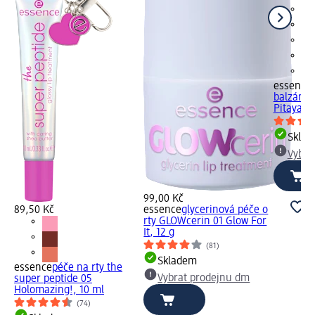
essence
balzám n
Pitaya, 2
Skla
Vybra
99,00 Kč
89,50 Kč
essence
glycerinová péče o
rty GLOWcerin 01 Glow For
It, 12 g
(81)
Skladem
essence
péče na rty the
Vybrat prodejnu dm
super peptide 05
Holomazing!, 10 ml
(74)