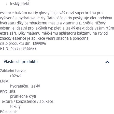
lesklý efekt
essence balzám na rty glossy lip je váš nový superhrdina pro
vyživené a hydratované rty. Tato péče o rty poskytuje dlouhodobou
hydrataci díky bambuckému máslu a vitamínu E. Světle růžový
odstín je ideální pro jakýkoli typ pleti a lesklý efekt dodá vašim rtům
extra záři. Díky malému měkkému aplikátoru balzámu na rty od
značky essence je aplikace velmi snadná a pohodlná.
číslo produktu dm: 1399896
GTIN: 4059729466433
Vlastnosti produktu
Základní barva:
růžová
Efekt:
hydratační, lesklý
Krycí síla:
průhledné krytí
Textura / konzistence / aplikace:
tekutý
Působení: