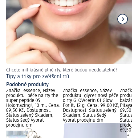
Chcete mít krásně plné rty, které budou neodolatelné?
Jak
Tipy a triky pro zvětšení rtů
Úč
Podobné produkty
Značka: essence; Název
Značka: essence; Název
Značka: 
produktu: péče na rty the
produktu: glycerinová péče
produkt
super peptide 05
o rty GLOWcerin 01 Glow
balzám n
Holomazing!, 10 ml; Cena:
For It, 12 g; Cena: 99,00 Kč;
Pitaya, 2
89,50 Kč; Dostupnost:
Dostupnost: Status zelený
69,50 Kč
Status zelený Skladem,
Skladem, Status šedý
Status z
Status šedý Vybrat
Vybrat prodejnu dm
Status š
prodejnu dm
prodejn
69,50 Kč