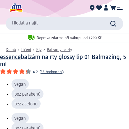
Hledat a najít
Doprava zdarma při nákupu od 1 290 Kč
Domů
Líčení
Rty
Balzámy na rty
essence
balzám na rty glossy lip 01 Balmazing, 5
ml
4.2
(
85 hodnocení
)
vegan
bez parabenů
bez acetonu
vegan
bez parabenů