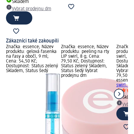
Skladem
Vybrat prodejnu dm
Zákazníci také zakoupili
Značka: essence; Název
Značka: essence; Název
Značka: 
produktu: gelová řasenka
produktu: peeling na rty
produktu
na řasy a obočí, 9 ml;
LIP swirl, 8 g; Cena:
swirl, 8 
Cena: 54,50 Kč;
79,50 Kč; Dostupnost:
Dostupno
Dostupnost: Status zelený
Status zelený Skladem,
Skladem,
Skladem, Status šedý
Status šedý Vybrat
Vybrat p
prodejnu dm
79,50 Kč
essence
swirl, 8 
Skla
Vybra