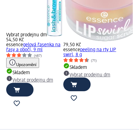
Vybrat prodejnu dm
54,50 Kč
essence
gelová řasenka na
79,50 Kč
řasy a obočí, 9 ml
essence
peeling na rty LIP
swirl, 8 g
(487)
(71)
Upozornění
Skladem
Skladem
Vybrat prodejnu dm
Vybrat prodejnu dm