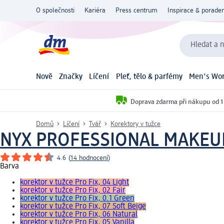
O společnosti
Kariéra
Press centrum
Inspirace & poraden
Hledat a n
Nově
Značky
Líčení
Pleť, tělo & parfémy
Men's Wor
Doprava zdarma při nákupu od 1
Domů
Líčení
Tvář
Korektory v tužce
NYX PROFESSIONAL MAKEU
4.6
(
14 hodnocení
)
Barva
korektor v tužce Pro Fix, 04 Light
korektor v tužce Pro Fix, 02 Fair
korektor v tužce Pro Fix, 0.1 Green
korektor v tužce Pro Fix, 07 Soft Beige
korektor v tužce Pro Fix, 06 Natural
korektor v tužce Pro Fix, 05 Vanilla