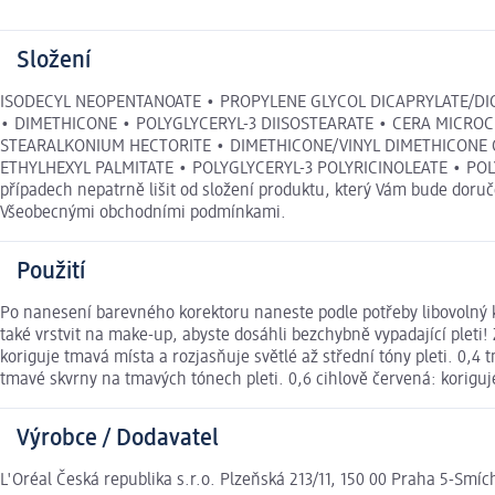
Složení
ISODECYL NEOPENTANOATE • PROPYLENE GLYCOL DICAPRYLATE/DIC
• DIMETHICONE • POLYGLYCERYL-3 DIISOSTEARATE • CERA MICROC
STEARALKONIUM HECTORITE • DIMETHICONE/VINYL DIMETHICONE 
ETHYLHEXYL PALMITATE • POLYGLYCERYL-3 POLYRICINOLEATE • POLY
případech nepatrně lišit od složení produktu, který Vám bude doruč
Všeobecnými obchodními podmínkami.
Použití
Po nanesení barevného korektoru naneste podle potřeby libovolný kr
také vrstvit na make-up, abyste dosáhli bezchybně vypadající pleti! 
koriguje tmavá místa a rozjasňuje světlé až střední tóny pleti. 0,
tmavé skvrny na tmavých tónech pleti. 0,6 cihlově červená: korigu
Výrobce / Dodavatel
L'Oréal Česká republika s.r.o. Plzeňská 213/11, 150 00 Praha 5-Smíc