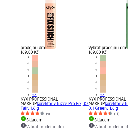
prodejnu dm
Vybrat prodejnu dm
169,00 Kč
169,00 Kč
+2
+2
NYX PROFESSIONAL
NYX PROFESSIONAL
MAKEUP
korektor v tužce Pro Fix, 02
MAKEUP
korektor v t
Fair, 1,6 g
0.1 Green, 1,6 g
(4)
(13)
Skladem
Skladem
Vybrat prodejnu dm
Vybrat prodejnu 