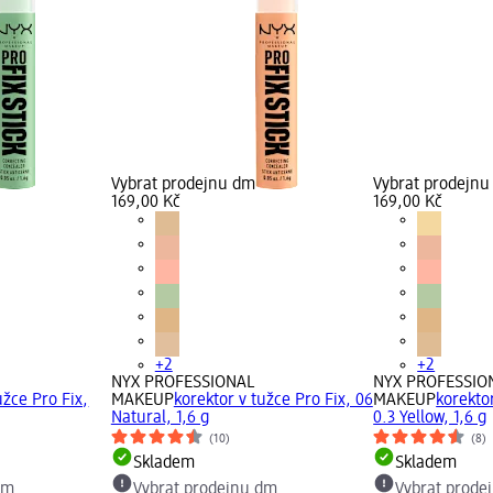
Vybrat prodejnu dm
Vybrat prodejn
169,00 Kč
169,00 Kč
+2
+2
NYX PROFESSIONAL
NYX PROFESSIO
užce Pro Fix,
MAKEUP
korektor v tužce Pro Fix, 06
MAKEUP
korektor
Natural, 1,6 g
0.3 Yellow, 1,6 g
(10)
(8)
Skladem
Skladem
dm
Vybrat prodejnu dm
Vybrat prode