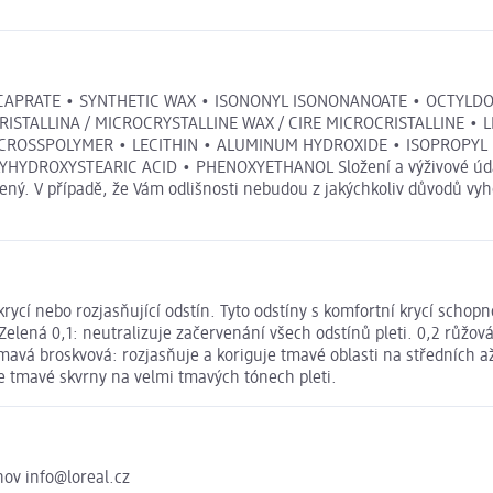
APRATE • SYNTHETIC WAX • ISONONYL ISONONANOATE • OCTYLDODE
RISTALLINA / MICROCRYSTALLINE WAX / CIRE MICROCRISTALLINE •
CROSSPOLYMER • LECITHIN • ALUMINUM HYDROXIDE • ISOPROPYL 
HYDROXYSTEARIC ACID • PHENOXYETHANOL Složení a výživové údaj
ený. V případě, že Vám odlišnosti nebudou z jakýchkoliv důvodů vyh
ycí nebo rozjasňující odstín. Tyto odstíny s komfortní krycí schop
Zelená 0,1: neutralizuje začervenání všech odstínů pleti. 0,2 růžová:
4 tmavá broskvová: rozjasňuje a koriguje tmavé oblasti na středních
je tmavé skvrny na velmi tmavých tónech pleti.
hov info@loreal.cz