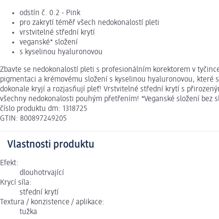
odstín č. 0.2 - Pink
pro zakrytí téměř všech nedokonalostí pleti
vrstvitelné střední krytí
veganské* složení
s kyselinou hyaluronovou
Zbavte se nedokonalostí pleti s profesionálním korektorem v tyčinc
pigmentaci a krémovému složení s kyselinou hyaluronovou, které se
dokonale kryjí a rozjasňují pleť! Vrstvitelné střední krytí s přiro
všechny nedokonalosti pouhým přetřením! *Veganské složení bez s
číslo produktu dm: 1318725
GTIN: 800897249205
Vlastnosti produktu
Efekt:
dlouhotrvající
Krycí síla:
střední krytí
Textura / konzistence / aplikace:
tužka