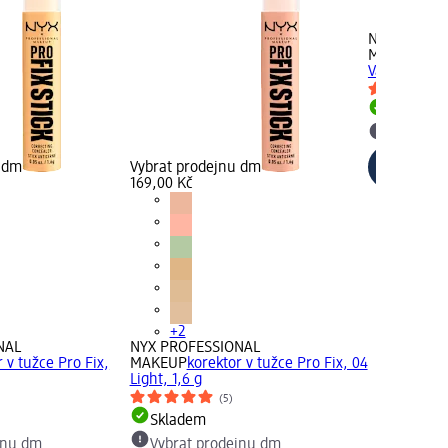
+2
NYX PROFE
MAKEUP
kor
Vanilla, 1,6 
Skladem
Vybrat p
u dm
Vybrat prodejnu dm
169,00 Kč
+2
NAL
NYX PROFESSIONAL
 v tužce Pro Fix,
MAKEUP
korektor v tužce Pro Fix, 04
Light, 1,6 g
(5)
Skladem
jnu dm
Vybrat prodejnu dm