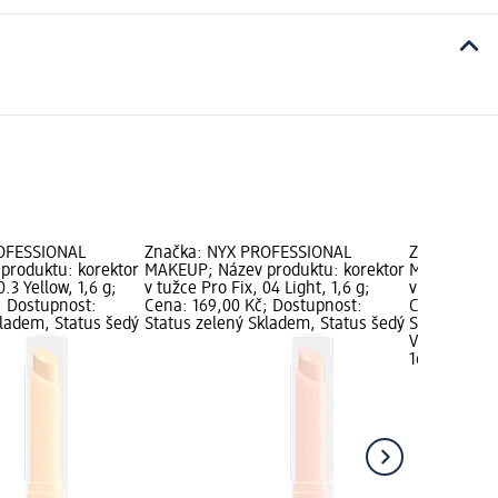
OFESSIONAL
Značka: NYX PROFESSIONAL
Značka: NY
produktu: korektor
MAKEUP; Název produktu: korektor
MAKEUP; Ná
0.3 Yellow, 1,6 g;
v tužce Pro Fix, 04 Light, 1,6 g;
v tužce Pro F
; Dostupnost:
Cena: 169,00 Kč; Dostupnost:
Cena: 169,0
kladem, Status šedý
Status zelený Skladem, Status šedý
Status zele
Vybrat pro
169,00 Kč