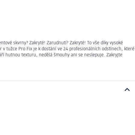
ntové skvrny? Zakryté! Zarudnutí? Zakryté! To vše díky vysoké
tužce Pro Fix je k dostání ve 24 profesionálních odstínech, které
tváří hutnou texturu, nedělá šmouhy ani se neslepuje. Zakryjte