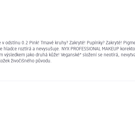
e v odstínu 0.2 Pink! Tmavé kruhy? Zakryté! Pupínky? Zakryté! Pigme
 hladce roztírá a nevysušuje. NYX PROFESSIONAL MAKEUP korektor v 
zeným výsledkem jako druhá kůže! Veganské* složení se neotírá, nevy
ložek živočišného původu.