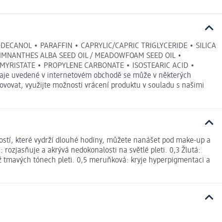
CANOL • PARAFFIN • CAPRYLIC/CAPRIC TRIGLYCERIDE • SILICA
 LIMNANTHES ALBA SEED OIL / MEADOWFOAM SEED OIL •
MYRISTATE • PROPYLENE CARBONATE • ISOSTEARIC ACID •
e uvedené v internetovém obchodě se může v některých
ovovat, využijte možnosti vrácení produktu v souladu s našimi
ností, které vydrží dlouhé hodiny, můžete nanášet pod make-up a
 rozjasňuje a akrývá nedokonalosti na světlé pleti. 0,3 Žlutá:
 až tmavých tónech pleti. 0,5 meruňková: kryje hyperpigmentaci a