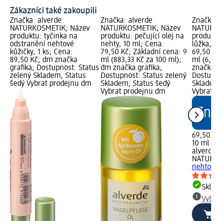
Zákazníci také zakoupili
Značka: alverde
Značka: alverde
Značka: 
NATURKOSMETIK; Název
NATURKOSMETIK; Název
NATURKO
produktu: tyčinka na
produktu: pečující olej na
produktu
odstranění nehtové
nehty, 10 ml; Cena:
lůžka, 1
kůžičky, 1 ks; Cena:
79,50 Kč; Základní cena: 9
69,50 Kč
89,50 Kč; dm značka
ml (883,33 Kč za 100 ml);
ml (6,95
grafika; Dostupnost: Status
dm značka grafika;
značka g
zelený Skladem, Status
Dostupnost: Status zelený
Dostupno
šedý Vybrat prodejnu dm
Skladem, Status šedý
Skladem,
Vybrat prodejnu dm
Vybrat p
69,50 Kč
10 ml (6,
alverde
NATURK
nehtová 
Skla
Vybra