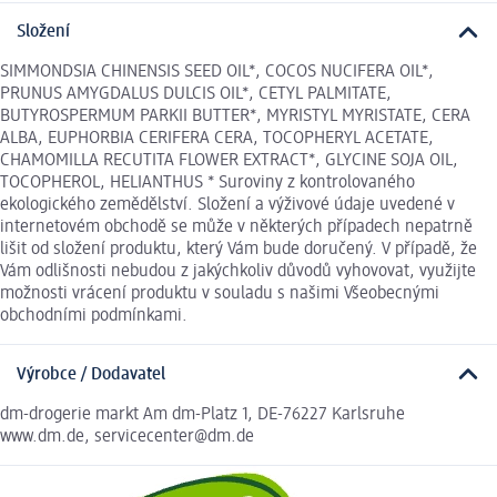
Složení
SIMMONDSIA CHINENSIS SEED OIL*, COCOS NUCIFERA OIL*,
PRUNUS AMYGDALUS DULCIS OIL*, CETYL PALMITATE,
BUTYROSPERMUM PARKII BUTTER*, MYRISTYL MYRISTATE, CERA
ALBA, EUPHORBIA CERIFERA CERA, TOCOPHERYL ACETATE,
CHAMOMILLA RECUTITA FLOWER EXTRACT*, GLYCINE SOJA OIL,
TOCOPHEROL, HELIANTHUS * Suroviny z kontrolovaného
ekologického zemědělství. Složení a výživové údaje uvedené v
internetovém obchodě se může v některých případech nepatrně
lišit od složení produktu, který Vám bude doručený. V případě, že
Vám odlišnosti nebudou z jakýchkoliv důvodů vyhovovat, využijte
možnosti vrácení produktu v souladu s našimi Všeobecnými
obchodními podmínkami.
Výrobce / Dodavatel
dm-drogerie markt Am dm-Platz 1, DE-76227 Karlsruhe
www.dm.de, servicecenter@dm.de