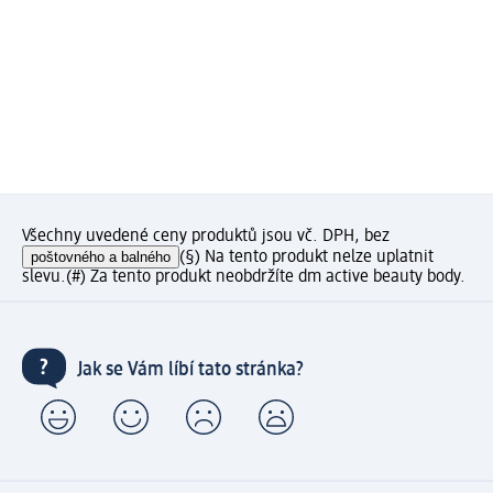
Všechny uvedené ceny produktů jsou vč. DPH, bez
poštovného a balného
(§) Na tento produkt nelze uplatnit
slevu.
(#) Za tento produkt neobdržíte dm active beauty body.
Jak se Vám líbí tato stránka?