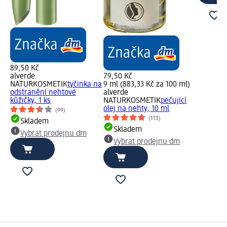
89,50 Kč
alverde
79,50 Kč
NATURKOSMETIK
tyčinka na
9 ml (883,33 Kč za 100 ml)
odstranění nehtové
alverde
kůžičky, 1 ks
NATURKOSMETIK
pečující
olej na nehty, 10 ml
(99)
(113)
Skladem
Skladem
Vybrat prodejnu dm
Vybrat prodejnu dm