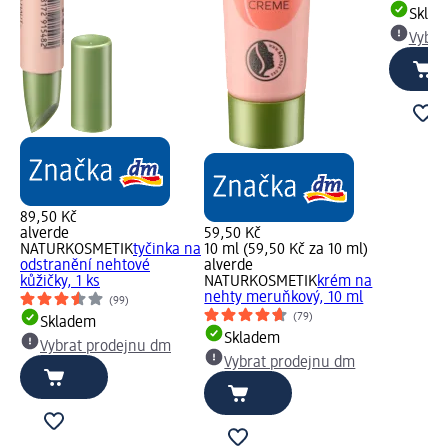
Skla
Vybra
89,50 Kč
alverde
59,50 Kč
NATURKOSMETIK
tyčinka na
10 ml (59,50 Kč za 10 ml)
odstranění nehtové
alverde
kůžičky, 1 ks
NATURKOSMETIK
krém na
nehty meruňkový, 10 ml
(99)
(79)
Skladem
Skladem
Vybrat prodejnu dm
Vybrat prodejnu dm