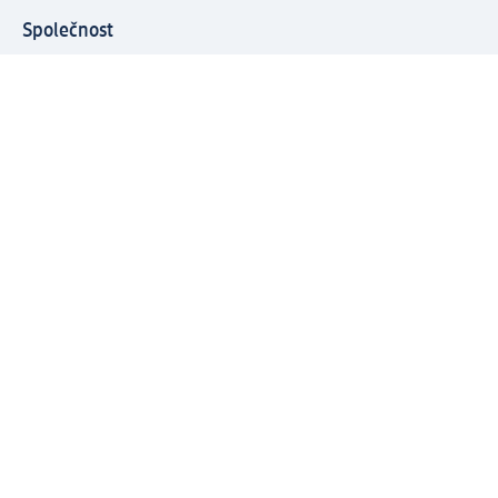
Společnost
O společnosti
Společenská odpovědnost
Kariéra
Press centrum
Svět dm
Platební možnosti
Spojte se s dm