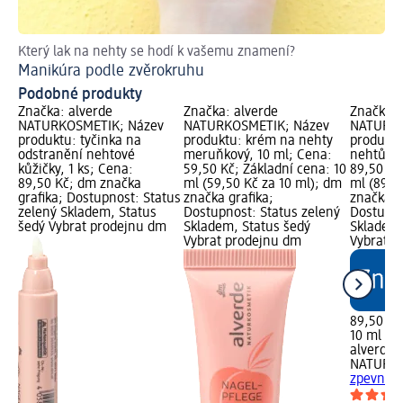
Který lak na nehty se hodí k vašemu znamení?
Jak
Manikúra podle zvěrokruhu
Do
Podobné produkty
Značka: alverde
Značka: alverde
Značka: 
NATURKOSMETIK; Název
NATURKOSMETIK; Název
NATURKO
produktu: tyčinka na
produktu: krém na nehty
produktu
odstranění nehtové
meruňkový, 10 ml; Cena:
nehtů, 1
kůžičky, 1 ks; Cena:
59,50 Kč; Základní cena: 10
89,50 Kč
89,50 Kč; dm značka
ml (59,50 Kč za 10 ml); dm
ml (89,5
grafika; Dostupnost: Status
značka grafika;
značka g
zelený Skladem, Status
Dostupnost: Status zelený
Dostupno
šedý Vybrat prodejnu dm
Skladem, Status šedý
Skladem,
Vybrat prodejnu dm
Vybrat p
89,50 Kč
10 ml (89
alverde
NATURK
zpevnění