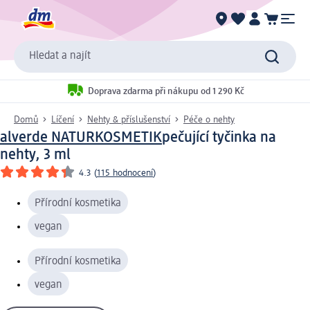
Hledat a najít
Doprava zdarma při nákupu od 1 290 Kč
Domů
Líčení
Nehty & příslušenství
Péče o nehty
alverde NATURKOSMETIK
pečující tyčinka na
nehty, 3 ml
4.3
(
115 hodnocení
)
Přírodní kosmetika
vegan
Přírodní kosmetika
vegan