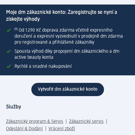
Moje dm zákaznické konto: Zaregistrujte se nyní a
získejte výhody
⁽¹⁾ Od 1 290 Kč doprava zdarma včetně expresního
doručení a expresní vyzvednutí v prodejně dm zdarma
pro registrované a přihlášené zákazníky
Spousta výhod díky propojení dm zákaznického a dm
active beauty konta
Rychlé a snadné nakupování
Vytvořit dm zákaznické konto
Služby
Zákaznický program & Servis
Zákaznický servis
Odeslání & Dodání
Vrácení zboží