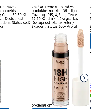
 up; Název
Značka: trend !t up; Název
Značka: tre
m na nehty
produktu: korektor 18h High
produktu: k
; Cena: 59,50 Kč;
Coverage 015, 4,5 ml; Cena:
Coverage 02
ka; Dostupnost:
79,50 Kč; dm značka grafika;
79,50 Kč; d
kladem, Status šedý
Dostupnost: Status zelený
Dostupnost:
u dm
Skladem, Status šedý Vybrat
Skladem, St
prodejnu d
79,50 Kč
trend !t up
k
Coverage 02
Skladem
Vybrat p
prodejnu dm