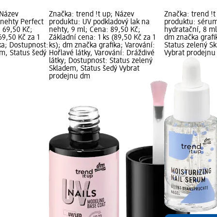
 Název
Značka: trend !t up; Název
Značka: trend !t
 nehty Perfect
produktu: UV podkladový lak na
produktu: séru
: 69,50 Kč;
nehty, 9 ml; Cena: 89,50 Kč;
hydratační, 8 ml
69,50 Kč za 1
Základní cena: 1 ks (89,50 Kč za 1
dm značka grafi
ka; Dostupnost:
ks); dm značka grafika; Varování:
Status zelený S
em, Status šedý
Hořlavé látky, Varování: Dráždivé
Vybrat prodejn
látky; Dostupnost: Status zelený
Skladem, Status šedý Vybrat
prodejnu dm