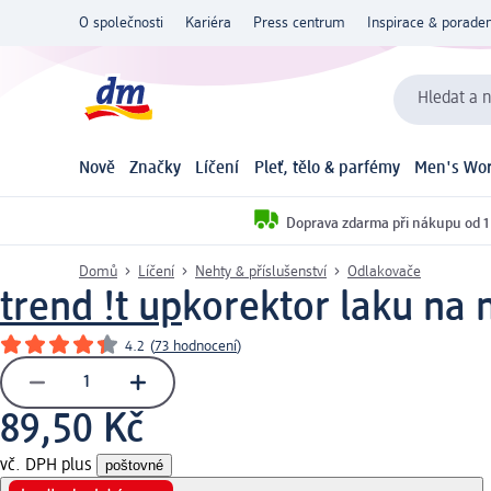
O společnosti
Kariéra
Press centrum
Inspirace & poraden
Hledat a n
Nově
Značky
Líčení
Pleť, tělo & parfémy
Men's Wor
Doprava zdarma při nákupu od 1
Domů
Líčení
Nehty & příslušenství
Odlakovače
trend !t up
korektor laku na n
4.2
(
73 hodnocení
)
89,50 Kč
vč. DPH plus
poštovné