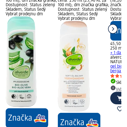
100 ml); dm značka grafika;
cena: 250 ml (25,96 Kč za
(18,20 K
Dostupnost: Status zelený
100 ml); dm značka grafika;
značka g
Skladem, Status šedý
Dostupnost: Status zelený
Dostupno
Vybrat prodejnu dm
Skladem, Status šedý
Skladem,
Vybrat prodejnu dm
Vybrat p
45,50 Kč
250 ml (
+ 1 další
alverde
NATURK
gel bio 
bergamot
Skla
Vybra