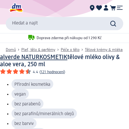
Hledat a najít
Doprava zdarma při nákupu od 1 290 Kč
Domů
Pleť, tělo & parfémy
Péče o tělo
Tělové krémy & mléka
alverde NATURKOSMETIK
tělové mléko olivy &
aloe vera, 250 ml
4.4
(
121 hodnocení
)
Přírodní kosmetika
vegan
bez parabenů
bez parafínů/minerálních olejů
bez barviv