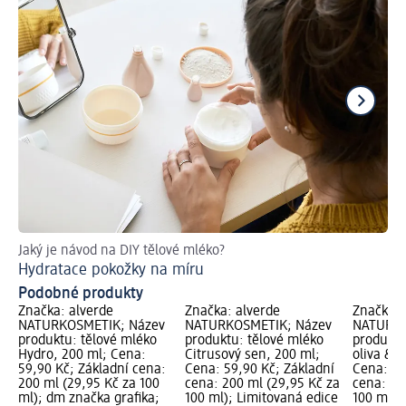
Jaký je návod na DIY tělové mléko?
Př
Hydratace pokožky na míru
Podobné produkty
Značka: alverde
Značka: alverde
Značka: 
NATURKOSMETIK; Název
NATURKOSMETIK; Název
NATURKO
produktu: tělové mléko
produktu: tělové mléko
produktu
Hydro, 200 ml; Cena:
Citrusový sen, 200 ml;
oliva & a
59,90 Kč; Základní cena:
Cena: 59,90 Kč; Základní
Cena: 45
200 ml (29,95 Kč za 100
cena: 200 ml (29,95 Kč za
cena: 25
ml); dm značka grafika;
100 ml); Limitovaná edice
100 ml);