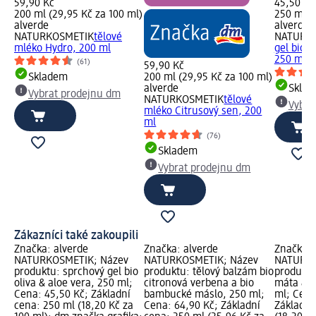
59,90 Kč
45,50 Kč
200 ml (29,95 Kč za 100 ml)
250 ml (
alverde
alverde
NATURKOSMETIK
tělové
NATURK
mléko Hydro, 200 ml
gel bio o
250 ml
(61)
59,90 Kč
Skladem
200 ml (29,95 Kč za 100 ml)
alverde
Skla
Vybrat prodejnu dm
NATURKOSMETIK
tělové
Vybra
mléko Citrusový sen, 200
ml
(76)
Skladem
Vybrat prodejnu dm
Zákazníci také zakoupili
Značka: alverde
Značka: alverde
Značka: 
NATURKOSMETIK; Název
NATURKOSMETIK; Název
NATURKO
produktu: sprchový gel bio
produktu: tělový balzám bio
produktu
oliva & aloe vera, 250 ml;
citronová verbena a bio
máta & b
Cena: 45,50 Kč; Základní
bambucké máslo, 250 ml;
ml; Cena
cena: 250 ml (18,20 Kč za
Cena: 64,90 Kč; Základní
Základní