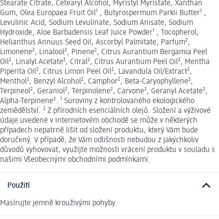
Stearate Citrate, Cetearyl Alcohol, Myristyl Myristate, Xanthan
Gum, Olea Europaea Fruit Oil¹ , Butyrospermum Parkii Butter¹ ,
Levulinic Acid, Sodium Levulinate, Sodium Anisate, Sodium
Hydroxide, Aloe Barbadensis Leaf Juice Powder¹ , Tocopherol,
Helianthus Annuus Seed Oil, Ascorbyl Palmitate, Parfum²,
Limonene², Linalool², Pinene², Citrus Aurantium Bergamia Peel
Oil², Linalyl Acetate², Citral², Citrus Aurantium Peel Oil², Mentha
Piperita Oil², Citrus Limon Peel Oil², Lavandula Oil/Extract²,
Menthol², Benzyl Alcohol², Camphor², Beta-Caryophyllene²,
Terpineol², Geraniol², Terpinolene², Carvone², Geranyl Acetate²,
Alpha-Terpinene². ¹ Suroviny z kontrolovaného ekologického
zemědělství. ² Z přírodních esenciálních olejů. Složení a výživové
údaje uvedené v internetovém obchodě se může v některých
případech nepatrně lišit od složení produktu, který Vám bude
doručený. V případě, že Vám odlišnosti nebudou z jakýchkoliv
důvodů vyhovovat, využijte možnosti vrácení produktu v souladu s
našimi Všeobecnými obchodními podmínkami.
Použití
Masírujte jemně krouživými pohyby.