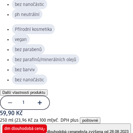
bez nanočástic
ph neutrální
Přírodní kosmetika
vegan
bez parabenů
bez parafínů/minerálních olejů
bez barviv
bez nanočástic
Další vlastnosti produktu
59,90 Kč
250 ml (23,96 Kč za 100 ml)
vč. DPH plus
poštovné
dlouhodobá cena
nebyla zvýšena od 28.08.2023