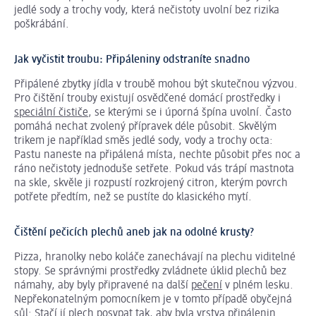
jedlé sody a trochy vody, která nečistoty uvolní bez rizika
poškrábání.
Jak vyčistit troubu: Připáleniny odstraníte snadno
Připálené zbytky jídla v troubě mohou být skutečnou výzvou.
Pro čištění trouby existují osvědčené domácí prostředky i
speciální čističe
, se kterými se i úporná špína uvolní. Často
pomáhá nechat zvolený přípravek déle působit. Skvělým
trikem je například směs jedlé sody, vody a trochy octa:
Pastu naneste na připálená místa, nechte působit přes noc a
ráno nečistoty jednoduše setřete. Pokud vás trápí mastnota
na skle, skvěle ji rozpustí rozkrojený citron, kterým povrch
potřete předtím, než se pustíte do klasického mytí.
Čištění pečicích plechů aneb jak na odolné krusty?
Pizza, hranolky nebo koláče zanechávají na plechu viditelné
stopy. Se správnými prostředky zvládnete úklid plechů bez
námahy, aby byly připravené na další
pečení
v plném lesku.
Nepřekonatelným pomocníkem je v tomto případě obyčejná
sůl: Stačí jí plech posypat tak, aby byla vrstva připálenin