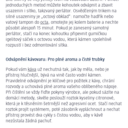
jednoduchých metod můžete kohoutek odvápnit a zbavit
usazenin i sítko, takzvaný perlátor. Osvědčeným trikem na
silné usazeniny je „octový obklad“: namočte hadřík nebo
vatový tampon do
octa
, omotejte jej kolem baterie a nechte
působit alespoň 15 minut. Pokud je zanesený samotný
perlátor, stačí na konec kohoutku připevnit gumičkou
igelitový sáček s octovou vodou, která kámen spolehlivě
rozpustí i bez odmontování sítka.
Odvápnění kávovaru: Pro plné aroma a čisté trubky
Pokud vám
káva
už nechutná tak, jak by měla, nebo je
přístroj hlučnější, bývá na vině často vodní kámen.
Pravidelné odvápnění je klíčové pro požitek z kávy, chrání
rozvody a uchovává plné aroma vašeho oblíbeného nápoje.
Při čištění se vždy řiďte pokyny výrobce, ale pokud sázíte na
domácí metody, skvěle poslouží roztok kyseliny citronové,
která je k těsněním šetrnější než agresivní ocet. Stačí nechat
roztok projít systémem, poté zásobník vypláchnout a nechat
přístroj provést dva cykly s čistou vodou, aby v kávě
nezůstala žádná pachuť.