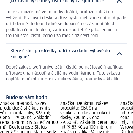
Jak často by se měly čistit kuchyň a spotřebiče?
To je samozřejmě velmi individuální, protože záleží na
vytížení. Pracovní desku a dřez byste měli v ideálním případě
otřít denně. Jednou týdně se doporučuje základní úklid
podlah a čelních ploch, zatímco spotřebiče jako lednici a
troubu stačí čistit jednou za měsíc až čtvrt roku.
Které čisticí prostředky patří k základní výbavě do
kuchyně?
Dobrý základ tvoří
univerzální čistič
, odmašťovač (například
přípravek na nádobí) a čistič na vodní kámen. Tuto výbavu
doplňte o několik utěrek z mikrovlákna, houbičky a kbelík.
Bude se vám hodit
Značka: method; Název
Značka: Denkmit; Název
Značka
produktu: čistič kuchyní s
produktu: čistič na
produk
vůní mandarinky, 828 ml;
sklokeramické a indukční
ml; Ce
Cena: 129,00 Kč; Základní
desky, 300 ml; Cena:
cena: 
cena: 828 ml (15,58 Kč za 100
29,50 Kč; Základní cena: 300
ml); E
ml); Dostupnost: Status
ml (9,83 Kč za 100 ml); dm
Varová
zelený Skladem, Status šedý
značka grafika; Varování:
Dostup