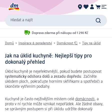
Hledat a najít
Doprava zdarma při nákupu od 1 290 Kč
Domů
Inspirace & poradenství
Domácnost 🧻
Tipy na úklid
Jak na úklid kuchyně: Nejlepší tipy pro
dokonalý přehled
Úklid kuchyně je nejefektivnější, pokud budete postupovat
systematicky odshora dolů a zezadu dopředu
. Začněte
úklidem ploch, pokračujte horními skříňkami a spotřebiči a
skončete vytřením podlahy.
Kuchyně je často nejživějším místem celé
domácnosti
, a
proto v ní rychle může vznikat nepořádek. Ale žádné obavy,
se správným postupem si při úklidu udržíte dokonalý