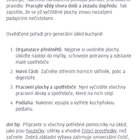
pravidlo:
Pracujte vždy shora dolů a zezadu dopředu
. Tak
zajistíte, že se již vyčištěné plochy znovu nezašpiní
padajícími nečistotami.
Osvědčené pořadí pro generální úklid kuchyně:
Organizace předmětů
: Nejprve si uvolněte plochy.
Ukliďte nádobí do myčky, schovejte potraviny a odstavte
malé spotřebiče.
Horní části
: Začněte otřením horních skříněk, polic a
digestoře.
Pracovní plochy a spotřebiče
: Nyní vyčistěte všechny
pracovní desky a spotřebiče, které na nich stojí.
Podlaha
: Nakonec vysajte a vytřete kuchyňskou
podlahu.
dm tip
: Připravte si všechny potřebné pomocníky na úklid,
jako jsou
houbičky
, utěrky a vhodné
čisticí prostředky
, než
začnete. Dobrá základní výbava zahrnuje univerzální čistič,