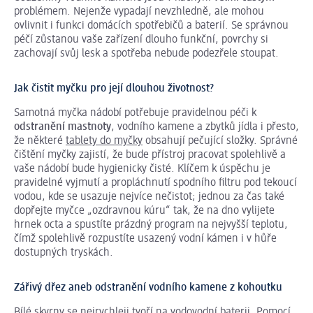
problémem. Nejenže vypadají nevzhledně, ale mohou
ovlivnit i funkci domácích spotřebičů a baterií. Se správnou
péčí zůstanou vaše zařízení dlouho funkční, povrchy si
zachovají svůj lesk a spotřeba nebude podezřele stoupat.
Jak čistit myčku pro její dlouhou životnost?
Samotná myčka nádobí potřebuje pravidelnou péči k
odstranění mastnoty
, vodního kamene a zbytků jídla i přesto,
že některé
tablety do myčky
obsahují pečující složky. Správné
čištění myčky zajistí, že bude přístroj pracovat spolehlivě a
vaše nádobí bude hygienicky čisté. Klíčem k úspěchu je
pravidelné vyjmutí a propláchnutí spodního filtru pod tekoucí
vodou, kde se usazuje nejvíce nečistot; jednou za čas také
dopřejte myčce „ozdravnou kúru“ tak, že na dno vylijete
hrnek octa a spustíte prázdný program na nejvyšší teplotu,
čímž spolehlivě rozpustíte usazený vodní kámen i v hůře
dostupných tryskách.
Zářivý dřez aneb odstranění vodního kamene z kohoutku
Bílé skvrny se nejrychleji tvoří na vodovodní baterii. Pomocí