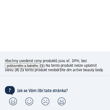
Všechny uvedené ceny produktů jsou vč. DPH, bez
poštovného a balného
(§) Na tento produkt nelze uplatnit
slevu.
(#) Za tento produkt neobdržíte dm active beauty body.
Jak se Vám líbí tato stránka?