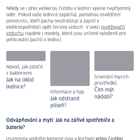
Někdy se i přes veškerou čistotu v lednici vyvine nepříjemný
odér. Pokud vaše lednice zapáchá, pomohou osvědčení
pomocníci, kteří pachy neutralizují a zajistí v
elektrospotřebiči opět čerstvý vzduch. V sekci
osvěžovačů
vzduchu
najdete i modely, které jsou určené vyloženě pro
pohlcování pachů v lednici.
Návod, jak zatočit
s bakteriemi
Srovnání mycích
Jak na úklid
prostředků
lednice?
Čím mýt
Informace a tipy
nádobí?
Jak odstranit
plíseň?
Odvápňování a mytí: Jak na zářivé spotřebiče a
baterie?
Usazeniny vodního kamene jsou v kuchyni
velmi častým