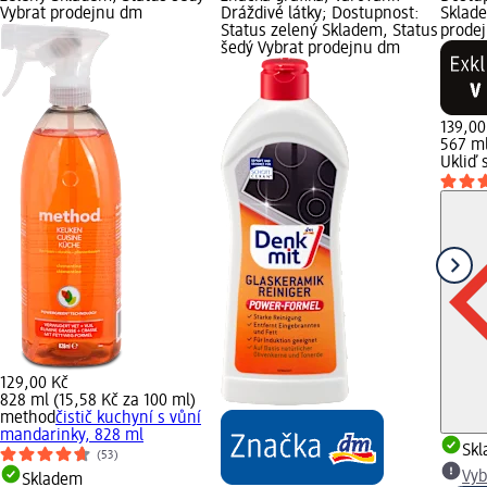
Vybrat prodejnu dm
Dráždivé látky; Dostupnost:
Sklade
Status zelený Skladem, Status
prode
šedý Vybrat prodejnu dm
139,00
567 ml
Ukliď s
129,00 Kč
828 ml (15,58 Kč za 100 ml)
method
čistič kuchyní s vůní
mandarinky, 828 ml
Sk
(53)
Vyb
Skladem