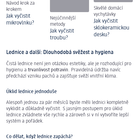
Návod krok za
Skvělé domácí
krokem
vychytávky
Jak vyčistit
Nejúčinnější
Jak vyčistit
mikrovlnku?
metody
sklokeramickou
Jak vyčistit
desku?
troubu?
Lednice a další: Dlouhodobá svěžest a hygiena
Čistá lednice není jen otázkou estetiky, ale je rozhodující pro
hygienu a
trvanlivost potravin
. Pravidelná údržba navíc
předchází vzniku pachů a zajišťuje svěží vnitřní klima.
Úklid lednice jednoduše
Alespoň jednou za pár měsíců byste měli lednici kompletně
vyklidit a důkladně vyčistit. S jasným postupem pro úklid
lednice zvládnete vše rychle a zároveň si v ní vytvoříte lepší
systém a pořádek.
Co dělat, když lednice zapáchá?