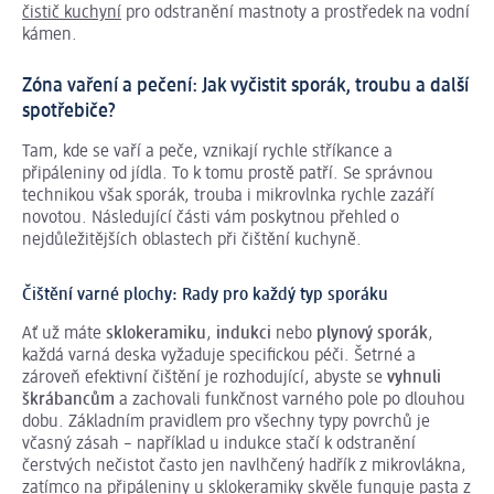
čistič kuchyní
pro odstranění mastnoty a prostředek na vodní
kámen.
Zóna vaření a pečení: Jak vyčistit sporák, troubu a další
spotřebiče?
Tam, kde se vaří a peče, vznikají rychle stříkance a
připáleniny od jídla. To k tomu prostě patří. Se správnou
technikou však sporák, trouba i mikrovlnka rychle zazáří
novotou. Následující části vám poskytnou přehled o
nejdůležitějších oblastech při čištění kuchyně.
Čištění varné plochy: Rady pro každý typ sporáku
Ať už máte
sklokeramiku
,
indukci
nebo
plynový sporák
,
každá varná deska vyžaduje specifickou péči. Šetrné a
zároveň efektivní čištění je rozhodující, abyste se
vyhnuli
škrábancům
a zachovali funkčnost varného pole po dlouhou
dobu. Základním pravidlem pro všechny typy povrchů je
včasný zásah – například u indukce stačí k odstranění
čerstvých nečistot často jen navlhčený hadřík z mikrovlákna,
zatímco na připáleniny u sklokeramiky skvěle funguje pasta z