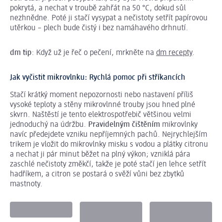
pokrytá, a nechat v troubě zahřát na 50 °C, dokud sůl
nezhnědne. Poté ji stačí vysypat a nečistoty setřít papírovou
utěrkou – plech bude čistý i bez namáhavého drhnutí.
dm tip
: Když už je řeč o pečení, mrkněte na
dm recepty
.
Jak vyčistit mikrovlnku: Rychlá pomoc při stříkancích
Stačí krátký moment nepozornosti nebo nastavení příliš
vysoké teploty a stěny mikrovlnné trouby jsou hned plné
skvrn. Naštěstí je tento elektrospotřebič většinou velmi
jednoduchý na údržbu.
Pravidelným čištěním
mikrovlnky
navíc předejdete vzniku nepříjemných pachů. Nejrychlejším
trikem je vložit do mikrovlnky misku s vodou a plátky citronu
a nechat ji pár minut běžet na plný výkon; vzniklá pára
zaschlé nečistoty změkčí, takže je poté stačí jen lehce setřít
hadříkem, a citron se postará o svěží vůni bez zbytků
mastnoty.