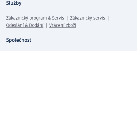
Služby
Zákaznický program & Servis
Zákaznický servis
Odeslání & Dodání
Vrácení zboží
Společnost
O společnosti
Společenská odpovědnost
Kariéra
Press centrum
Svět dm
Platební možnosti