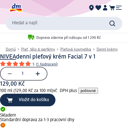
Hledat a najít
Doprava zdarma při nákupu od 1 290 Kč
Domů
Pleť, tělo & parfémy
Pleťová kosmetika
Denní krémy
NIVEA
denní pleťový krém Facial 7 v 1
5
(
1 hodnocení
)
129,00 Kč
100 ml (129,00 Kč za 100 ml)
vč. DPH plus
poštovné
Vložit do košíku
Skladem
Standardní doprava za 1-3 pracovní dny