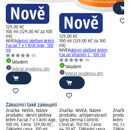
129,00 Kč
100 ml (129,00 Kč za 100
ml)
129,00 Kč
NIVEA
denní pleťový krém
100 ml (129,00 Kč za 100
Facial 7 v 1 Anti-Age, 100
ml)
ml
NIVEA
denní pleťový krém
Facial Vitamín C, 100 ml
(0)
(0)
Skladem
Skladem
Vybrat prodejnu dm
Vybrat prodejnu dm
Zákazníci také zakoupili
Značka: NIVEA; Název
Značka: NIVEA; Název
Značka: 
produktu: denní pleťový
produktu: antiperspirant
produktu
krém Facial 7 v 1 Anti-Age,
sprej Derma Control
krém Fac
100 ml; Cena: 129,00 Kč;
Clinical, 150 ml; Cena:
ml; Cena
Základní cena: 100 ml
44,50 Kč; Základní cena:
Základní