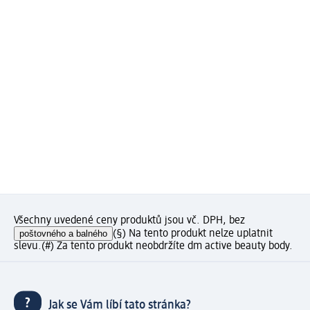
Všechny uvedené ceny produktů jsou vč. DPH, bez
poštovného a balného
(§) Na tento produkt nelze uplatnit
slevu.
(#) Za tento produkt neobdržíte dm active beauty body.
Jak se Vám líbí tato stránka?