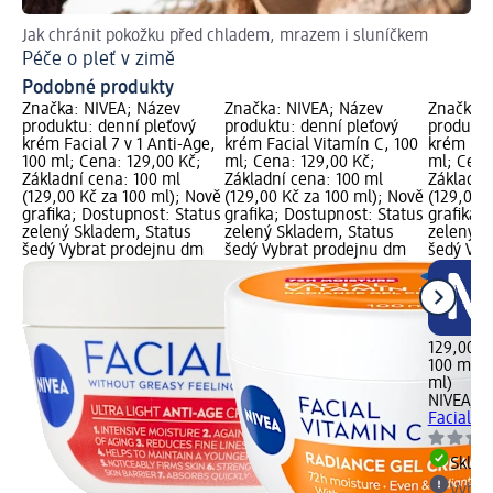
Jak chránit pokožku před chladem, mrazem i sluníčkem
Ja
Péče o pleť v zimě
Ma
Podobné produkty
Značka: NIVEA; Název
Značka: NIVEA; Název
Značka: 
produktu: denní pleťový
produktu: denní pleťový
produktu
krém Facial 7 v 1 Anti-Age,
krém Facial Vitamín C, 100
krém Fac
100 ml; Cena: 129,00 Kč;
ml; Cena: 129,00 Kč;
ml; Cena
Základní cena: 100 ml
Základní cena: 100 ml
Základní
(129,00 Kč za 100 ml); Nově
(129,00 Kč za 100 ml); Nově
(129,00 
grafika; Dostupnost: Status
grafika; Dostupnost: Status
grafika;
zelený Skladem, Status
zelený Skladem, Status
zelený S
šedý Vybrat prodejnu dm
šedý Vybrat prodejnu dm
šedý Vyb
129,00 K
100 ml (
ml)
NIVEA
de
Facial P
Skla
Vybra