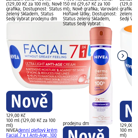
(129,00 Kč za 100 ml); Nově
150 ml (29,67 Kč za 100
(129,00 
grafika; Dostupnost: Status
ml); Nově grafika; Varování:
grafika;
zelený Skladem, Status
Hořlavé látky; Dostupnost:
zelený S
šedý Vybrat prodejnu dm
Status zelený Skladem,
šedý Vyb
Status šedý Vybrat
129,00 Kč
100 ml (129,00 Kč za 100
prodejnu dm
ml)
129,00 K
NIVEA
denní pleťový krém
100 ml (
Facial 7 v 1 Anti-Age, 100
ml)