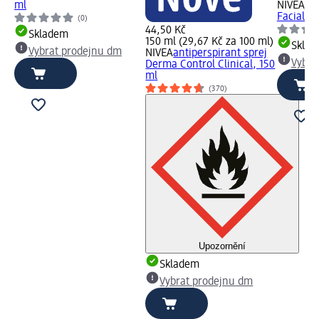
ml
NIVEA
de
Facial V
(0)
44,50 Kč
Skladem
150 ml (29,67 Kč za 100 ml)
Skla
Vybrat prodejnu dm
NIVEA
antiperspirant sprej
Vybra
Derma Control Clinical, 150
ml
(370)
Upozornění
Skladem
Vybrat prodejnu dm