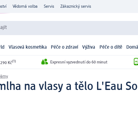
ství
Vědomá volba
Servis
Zákaznický servis
ajít
ld
Vlasová kosmetika
Péče o zdraví
Výživa
Péče o dítě
Domá
(1)
Expresní vyzvednutí do 60 minut
 290 Kč
fémy
a na vlasy a tělo L'Eau So