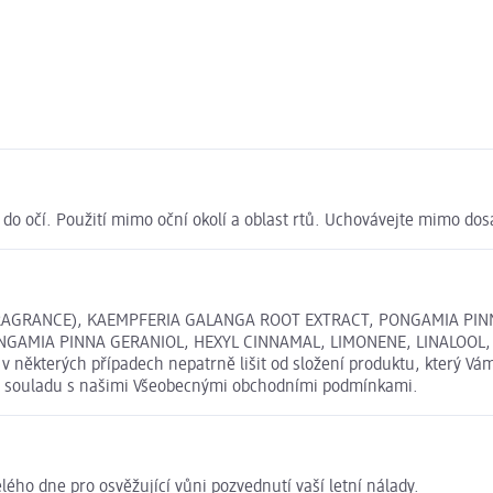
do očí. Použití mimo oční okolí a oblast rtů. Uchovávejte mimo dos
RAGRANCE), KAEMPFERIA GALANGA ROOT EXTRACT, PONGAMIA PINN
IA PINNA GERANIOL, HEXYL CINNAMAL, LIMONENE, LINALOOL, PINEN
 některých případech nepatrně lišit od složení produktu, který Vá
u v souladu s našimi Všeobecnými obchodními podmínkami.
lého dne pro osvěžující vůni pozvednutí vaší letní nálady.