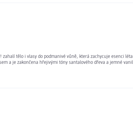
zahalí tělo i vlasy do podmanivé vůně, která zachycuje esenci lét
m a je zakončena hřejivými tóny santalového dřeva a jemné vanilky