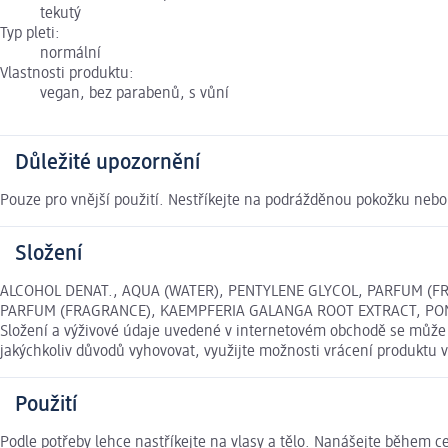
tekutý
Typ pleti:
normální
Vlastnosti produktu:
vegan, bez parabenů, s vůní
Důležité upozornění
Pouze pro vnější použití. Nestříkejte na podrážděnou pokožku nebo 
Složení
ALCOHOL DENAT., AQUA (WATER), PENTYLENE GLYCOL, PARFUM (F
PARFUM (FRAGRANCE), KAEMPFERIA GALANGA ROOT EXTRACT, PONGAM
Složení a výživové údaje uvedené v internetovém obchodě se může v
jakýchkoliv důvodů vyhovovat, využijte možnosti vrácení produkt
Použití
Podle potřeby lehce nastříkejte na vlasy a tělo. Nanášejte během ce