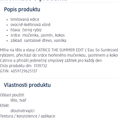
Popis produktu
limitovaná edice
ovocně-květinová vůně
hlava: černý rybíz
srdce: mučenka, jasmín, kokos
základ: santalové dřevo, vanilka
Mlha na tělo a vlasy CATRICE THE SUMMER EDIT L'Eau So Sunkissed! 
rybízem, přechází do srdce tvořeného mučenkou, jasmínem a kokose
Catrice a přináší jedinečný smyslový zážitek pro každý den.
číslo produktu dm: 3139732
GTIN: 4059729625137
Vlastnosti produktu
Oblast použití:
tělo, tvář
Efekt:
dlouhotrvající
Textura / konzistence / aplikace: