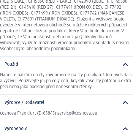
(RED 6 LAKE), CI 15850 (RED 7 LAKE), CI 42090 (BLUE 1), CI 45380
(RED 21), CI 45410 (RED 27), CI 77491 (IRON OXIDES), CI 77492
(IRON OXIDES), CI 77499 (IRON OXIDES), CI 77742 (MANGANESE
VIOLET), CI 77891 (TITANIUM DIOXIDE). Složení a výživové údaje
uvedené v internetovém obchodě se může v některých případech
nepatrně lišit od složení produktu, který Vám bude doručený. V
případě, že Vám odlišnosti nebudou z jakýchkoliv důvodů
vyhovovat, využijte možnosti vrácení produktu v souladu s našimi
Všeobecnými obchodními podmínkami.
Použití
Naneste balzám na rty rovnoměrně na rty pro okamžitou hydrataci
a výživu. Používejte jej po celý den, kdykoli vaše rty potřebují extra
péči nebo jako podklad před nanesením rtěnky.
Výrobce / Dodavatel
cosnova Frankfurt (D-65843) service@cosnova.eu
Vyrobeno v