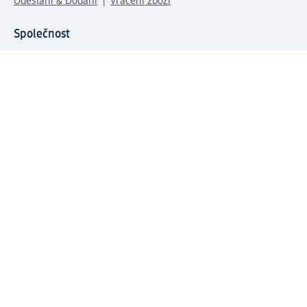
Odeslání & Dodání
Vrácení zboží
Společnost
O společnosti
Společenská odpovědnost
Kariéra
Press centrum
Svět dm
Platební možnosti
Spojte se s dm