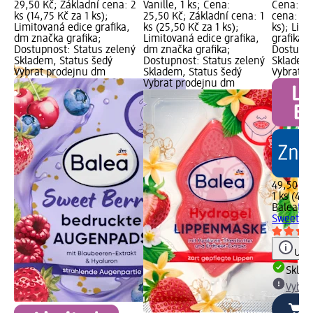
29,50 Kč; Základní cena: 2
Vanille, 1 ks; Cena:
Cena: 49
ks (14,75 Kč za 1 ks);
25,50 Kč; Základní cena: 1
cena: 1 k
Limitovaná edice grafika,
ks (25,50 Kč za 1 ks);
ks); Lim
dm značka grafika;
Limitovaná edice grafika,
grafika,
Dostupnost: Status zelený
dm značka grafika;
Dostupno
Skladem, Status šedý
Dostupnost: Status zelený
Skladem,
Vybrat prodejnu dm
Skladem, Status šedý
Vybrat p
Vybrat prodejnu dm
49,50 Kč
1 ks (49,
Balea
tex
Sweet Ber
Upoz
Skla
y
Vybra