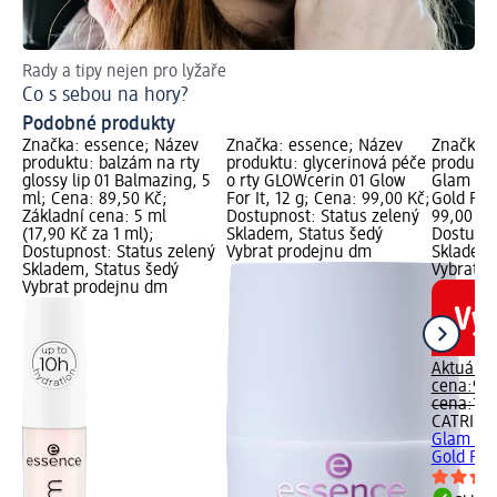
Rady a tipy nejen pro lyžaře
Ob
Co s sebou na hory?
Ja
Podobné produkty
Značka: essence; Název
Značka: essence; Název
Značka: 
produktu: balzám na rty
produktu: glycerinová péče
produktu
glossy lip 01 Balmazing, 5
o rty GLOWcerin 01 Glow
Glam In 
ml; Cena: 89,50 Kč;
For It, 12 g; Cena: 99,00 Kč;
Gold Rus
Základní cena: 5 ml
Dostupnost: Status zelený
99,00 Kč;
(17,90 Kč za 1 ml);
Skladem, Status šedý
Dostupno
Dostupnost: Status zelený
Vybrat prodejnu dm
Skladem,
Skladem, Status šedý
Vybrat p
Vybrat prodejnu dm
Aktuální
cena:
99,
cena:
139
CATRICE
Glam In 
Gold Rus