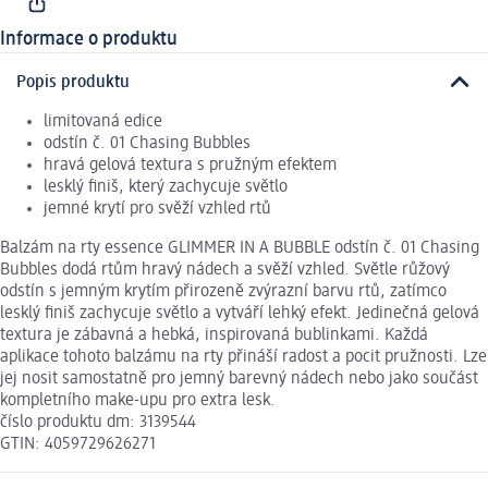
Informace o produktu
Popis produktu
limitovaná edice
odstín č. 01 Chasing Bubbles
hravá gelová textura s pružným efektem
lesklý finiš, který zachycuje světlo
jemné krytí pro svěží vzhled rtů
Balzám na rty essence GLIMMER IN A BUBBLE odstín č. 01 Chasing
Bubbles dodá rtům hravý nádech a svěží vzhled. Světle růžový
odstín s jemným krytím přirozeně zvýrazní barvu rtů, zatímco
lesklý finiš zachycuje světlo a vytváří lehký efekt. Jedinečná gelová
textura je zábavná a hebká, inspirovaná bublinkami. Každá
aplikace tohoto balzámu na rty přináší radost a pocit pružnosti. Lze
jej nosit samostatně pro jemný barevný nádech nebo jako součást
kompletního make-upu pro extra lesk.
číslo produktu dm: 3139544
GTIN: 4059729626271