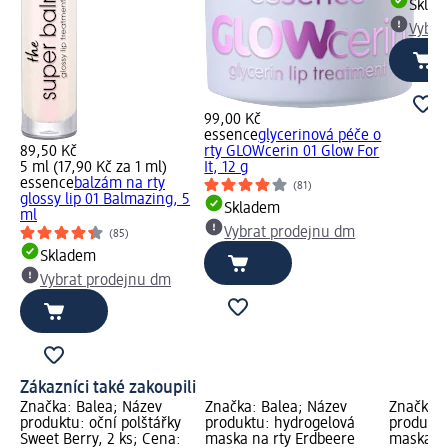
Skla
Vybra
99,00 Kč
essence
glycerinová péče o
89,50 Kč
rty GLOWcerin 01 Glow For
5 ml (17,90 Kč za 1 ml)
It, 12 g
essence
balzám na rty
(81)
glossy lip 01 Balmazing, 5
Skladem
ml
Vybrat prodejnu dm
(85)
Skladem
Vybrat prodejnu dm
Zákazníci také zakoupili
Značka: Balea; Název
Značka: Balea; Název
Značka: 
hty
produktu: oční polštářky
produktu: hydrogelová
produktu:
a:
Sweet Berry, 2 ks; Cena:
maska na rty Erdbeere
maska Sw