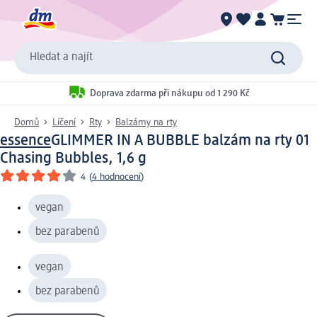
Hledat a najít
Doprava zdarma při nákupu od 1 290 Kč
Domů
Líčení
Rty
Balzámy na rty
essence
GLIMMER IN A BUBBLE balzám na rty 01
Chasing Bubbles, 1,6 g
4
(
4 hodnocení
)
vegan
bez parabenů
vegan
bez parabenů