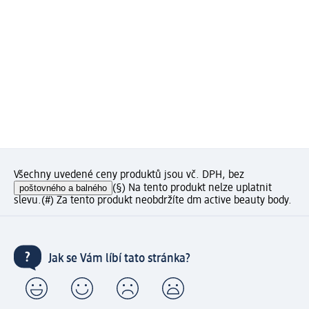
Všechny uvedené ceny produktů jsou vč. DPH, bez
poštovného a balného
(§) Na tento produkt nelze uplatnit
slevu.
(#) Za tento produkt neobdržíte dm active beauty body.
Jak se Vám líbí tato stránka?