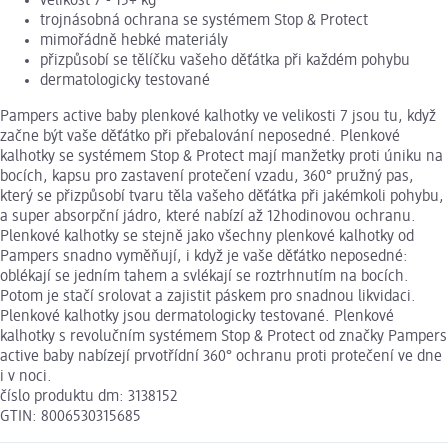
velikost 7 - 15+ kg
trojnásobná ochrana se systémem Stop & Protect
mimořádně hebké materiály
přizpůsobí se tělíčku vašeho děťátka při každém pohybu
dermatologicky testované
Pampers active baby plenkové kalhotky ve velikosti 7 jsou tu, když
začne být vaše děťátko při přebalování neposedné. Plenkové
kalhotky se systémem Stop & Protect mají manžetky proti úniku na
bocích, kapsu pro zastavení protečení vzadu, 360° pružný pas,
který se přizpůsobí tvaru těla vašeho děťátka při jakémkoli pohybu,
a super absorpční jádro, které nabízí až 12hodinovou ochranu.
Plenkové kalhotky se stejně jako všechny plenkové kalhotky od
Pampers snadno vyměňují, i když je vaše děťátko neposedné:
oblékají se jedním tahem a svlékají se roztrhnutím na bocích.
Potom je stačí srolovat a zajistit páskem pro snadnou likvidaci.
Plenkové kalhotky jsou dermatologicky testované. Plenkové
kalhotky s revolučním systémem Stop & Protect od značky Pampers
active baby nabízejí prvotřídní 360° ochranu proti protečení ve dne
i v noci.
číslo produktu dm: 3138152
GTIN: 8006530315685