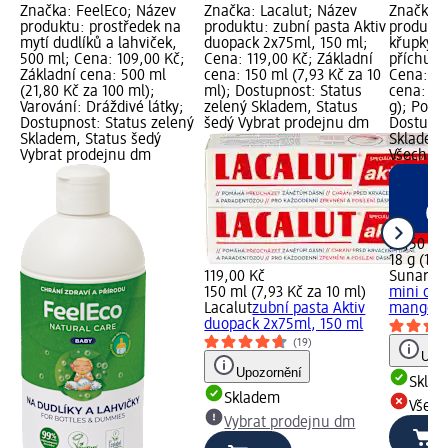
Značka: FeelEco; Název
Značka: Lacalut; Název
Značka: 
produktu: prostředek na
produktu: zubní pasta Aktiv
produktu
mytí dudlíků a lahviček,
duopack 2x75ml, 150 ml;
křupky m
500 ml; Cena: 109,00 Kč;
Cena: 119,00 Kč; Základní
příchutí
Základní cena: 500 ml
cena: 150 ml (7,93 Kč za 10
Cena: 27
(21,80 Kč za 100 ml);
ml); Dostupnost: Status
cena: 18 
Varování: Dráždivé látky;
zelený Skladem, Status
g); Pouze
Dostupnost: Status zelený
šedý Vybrat prodejnu dm
Dostupno
Skladem, Status šedý
Skladem,
Vybrat prodejnu dm
Všechny
27,50 Kč
18 g (15,
119,00 Kč
Sunar
BI
150 ml (7,93 Kč za 10 ml)
mini oce
Lacalut
zubní pasta Aktiv
mango, 1
duopack 2x75ml, 150 ml
(19)
Upoz
Upozornění
Skla
Skladem
Všech
Vybrat prodejnu dm