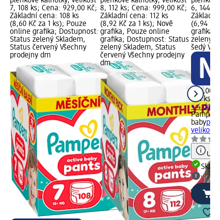
plenkové kalhotky, velikost
plenkové kalhotky, velikost
plenkové 
7, 108 ks; Cena: 929,00 Kč;
8, 112 ks; Cena: 999,00 Kč;
6, 144 k
Základní cena: 108 ks
Základní cena: 112 ks
Základní
(8,60 Kč za 1 ks); Pouze
(8,92 Kč za 1 ks); Nově
(6,94 Kč 
online grafika; Dostupnost:
grafika, Pouze online
grafika;
Status zelený Skladem,
grafika; Dostupnost: Status
zelený S
Status červený Všechny
zelený Skladem, Status
šedý Vyb
prodejny dm
červený Všechny prodejny
dm
999,00 K
144 ks (6
+ 4 další
Pampers 
baby
plen
velikost 
Upoz
Skla
Vybra