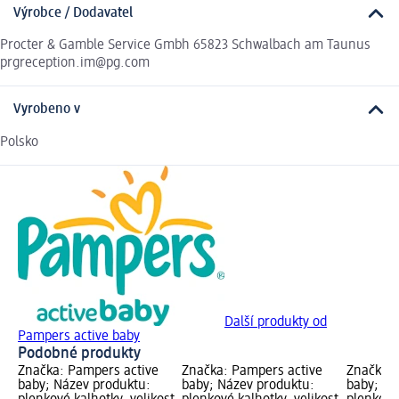
Výrobce / Dodavatel
Procter & Gamble Service Gmbh 65823 Schwalbach am Taunus
prgreception.im@pg.com
Vyrobeno v
Polsko
Další produkty od
Pampers active baby
Podobné produkty
Značka: Pampers active
Značka: Pampers active
Značka: 
baby; Název produktu:
baby; Název produktu:
baby; Ná