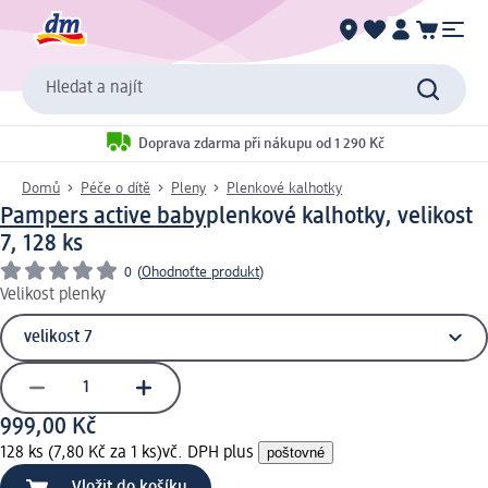
Hledat a najít
Doprava zdarma při nákupu od 1 290 Kč
Domů
Péče o dítě
Pleny
Plenkové kalhotky
Pampers active baby
plenkové kalhotky, velikost
7, 128 ks
0
(
Ohodnoťte produkt
)
Velikost plenky
999,00 Kč
128 ks (7,80 Kč za 1 ks)
vč. DPH plus
poštovné
Vložit do košíku