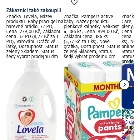
Zákazníci také zakoupili
Značka: Lovela; Název
Značka: Pampers active
Značka:
produktu: Baby prací gel na
baby; Název produktu:
Care; Ná
barevné prádlo, 32 PD;
plenkové kalhotky, velikost
pleny, ve
Cena: 279,00 Kč; Základní
4, 186 ks; Cena: 999,00 Kč;
Cena: 99
cena: 32 PD (8,72 Kč za 1
Základní cena: 186 ks
cena: 216
PD); Varování: Dráždivé
(5,37 Kč za 1 ks); Nově
ks); Nov
látky; Dostupnost: Status
grafika; Dostupnost: Status
online g
zelený Skladem, Status
zelený Skladem, Status
Status z
šedý Vybrat prodejnu dm
šedý Vybrat prodejnu dm
Status č
prodejn
999,00 K
216 ks (4
+ 5 další
Pampers
Care
plen
ks