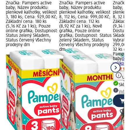
Značka: Pampers active
Značka: Pampers active
Značka: 
baby; Název produktu:
baby; Název produktu:
baby; Ná
plenkové kalhotky, velikost
plenkové kalhotky, velikost
plenkové 
3, 180 ks; Cena: 929,00 Kč;
8, 112 ks; Cena: 999,00 Kč;
8, 32 ks
Základní cena: 180 ks
Základní cena: 112 ks
Základní
(5,16 Kč za 1 ks); Pouze
(8,92 Kč za 1 ks); Nově
(9,34 Kč 
online grafika; Dostupnost:
grafika, Pouze online
Dostupno
Status zelený Skladem,
grafika; Dostupnost: Status
Skladem,
Status červený Všechny
zelený Skladem, Status
Vybrat p
prodejny dm
červený Všechny prodejny
299,00 K
dm
32 ks (9,
Pampers 
baby
plen
velikost 
Upoz
Skla
Vybra