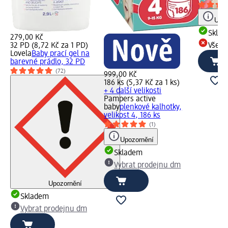
Upoz
Skla
279,00 Kč
32 PD (8,72 Kč za 1 PD)
Všech
Lovela
Baby prací gel na
barevné prádlo, 32 PD
(72)
999,00 Kč
186 ks (5,37 Kč za 1 ks)
+ 4 další velikosti
Pampers active
baby
plenkové kalhotky,
velikost 4, 186 ks
(1)
Upozornění
Skladem
Vybrat prodejnu dm
Upozornění
Skladem
Vybrat prodejnu dm