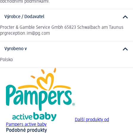
obchodními podmínkami.
Výrobce / Dodavatel
Procter & Gamble Service Gmbh 65823 Schwalbach am Taunus
prgreception.im@pg.com
Vyrobeno v
Polsko
Další produkty od
Pampers active baby
Podobné produkty