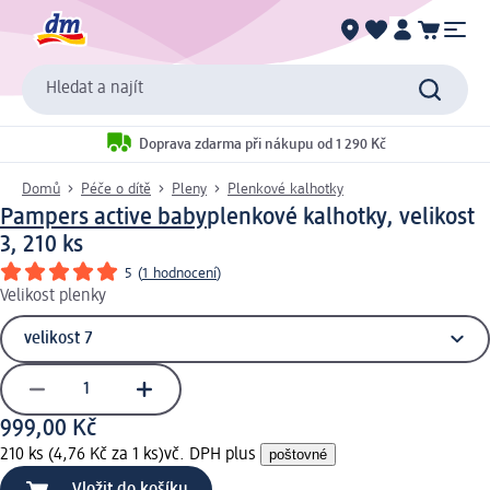
Hledat a najít
Doprava zdarma při nákupu od 1 290 Kč
Domů
Péče o dítě
Pleny
Plenkové kalhotky
Pampers active baby
plenkové kalhotky, velikost
3, 210 ks
5
(
1 hodnocení
)
Velikost plenky
999,00 Kč
210 ks (4,76 Kč za 1 ks)
vč. DPH plus
poštovné
Vložit do košíku