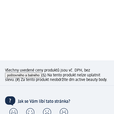
Všechny uvedené ceny produktů jsou vč. DPH, bez
poštovného a balného
(§) Na tento produkt nelze uplatnit
slevu.
(#) Za tento produkt neobdržíte dm active beauty body.
Jak se Vám líbí tato stránka?