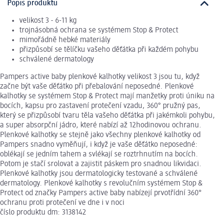
Popis produktu
velikost 3 - 6-11 kg
trojnásobná ochrana se systémem Stop & Protect
mimořádně hebké materiály
přizpůsobí se tělíčku vašeho děťátka při každém pohybu
schválené dermatology
Pampers active baby plenkové kalhotky velikost 3 jsou tu, když
začne být vaše děťátko při přebalování neposedné. Plenkové
kalhotky se systémem Stop & Protect mají manžetky proti úniku na
bocích, kapsu pro zastavení protečení vzadu, 360° pružný pas,
který se přizpůsobí tvaru těla vašeho děťátka při jakémkoli pohybu,
a super absorpční jádro, které nabízí až 12hodinovou ochranu.
Plenkové kalhotky se stejně jako všechny plenkové kalhotky od
Pampers snadno vyměňují, i když je vaše děťátko neposedné:
oblékají se jedním tahem a svlékají se roztrhnutím na bocích.
Potom je stačí srolovat a zajistit páskem pro snadnou likvidaci.
Plenkové kalhotky jsou dermatologicky testované a schválené
dermatology. Plenkové kalhotky s revolučním systémem Stop &
Protect od značky Pampers active baby nabízejí prvotřídní 360°
ochranu proti protečení ve dne i v noci
číslo produktu dm: 3138142