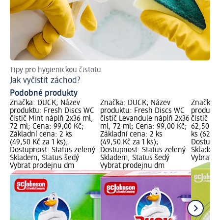
Tipy pro hygienickou čistotu
Tak
Jak vyčistit záchod?
Ch
Podobné produkty
Značka: DUCK; Název
Značka: DUCK; Název
Značka:
produktu: Fresh Discs WC
produktu: Fresh Discs WC
produktu
čistič Mint náplň 2x36 ml,
čistič Levandule náplň 2x36
čistič Li
72 ml; Cena: 99,00 Kč;
ml, 72 ml; Cena: 99,00 Kč;
62,50 Kč
Základní cena: 2 ks
Základní cena: 2 ks
ks (62,50
(49,50 Kč za 1 ks);
(49,50 Kč za 1 ks);
Dostupno
Dostupnost: Status zelený
Dostupnost: Status zelený
Skladem,
Skladem, Status šedý
Skladem, Status šedý
Vybrat p
Vybrat prodejnu dm
Vybrat prodejnu dm