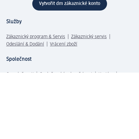
Vytvořit dm zákaznické konto
Služby
Zákaznický program & Servis
Zákaznický servis
Odeslání & Dodání
Vrácení zboží
Společnost
O společnosti
Společenská odpovědnost
Kariéra
Press centrum
Svět dm
Platební možnosti