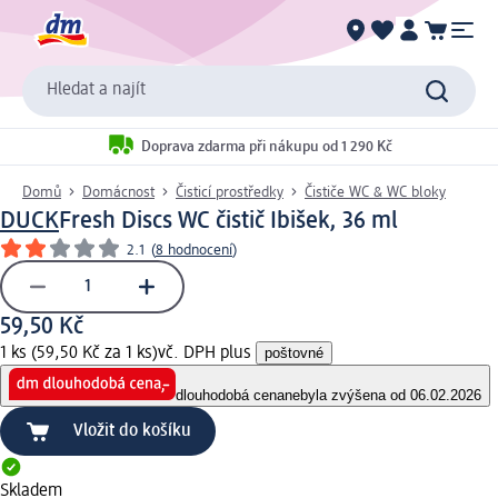
Hledat a najít
Doprava zdarma při nákupu od 1 290 Kč
Domů
Domácnost
Čisticí prostředky
Čističe WC & WC bloky
DUCK
Fresh Discs WC čistič Ibišek, 36 ml
2.1
(
8 hodnocení
)
59,50 Kč
1 ks (59,50 Kč za 1 ks)
vč. DPH plus
poštovné
dlouhodobá cena
nebyla zvýšena od 06.02.2026
Vložit do košíku
Skladem