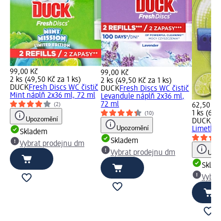
99,00 Kč
99,00 Kč
2 ks (49,50 Kč za 1 ks)
2 ks (49,50 Kč za 1 ks)
DUCK
Fresh Discs WC čistič
DUCK
Fresh Discs WC čistič
Mint náplň 2x36 ml, 72 ml
Levandule náplň 2x36 ml,
72 ml
62,50 Kč
(2)
1 ks (62,
(10)
Upozornění
DUCK
Fre
Upozornění
Limetka,
Skladem
Skladem
Vybrat prodejnu dm
Vybrat prodejnu dm
Upoz
Skla
Vybra