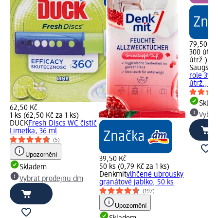
79,50 Kč
300 útrž.
útrž.)
Saugstar
role 3vrs
útrž., 3 
Skla
62,50 Kč
Vybra
1 ks (62,50 Kč za 1 ks)
DUCK
Fresh Discs WC čistič
Limetka, 36 ml
(5)
Upozornění
39,50 Kč
50 ks (0,79 Kč za 1 ks)
Skladem
Denkmit
vlhčené ubrousky
Vybrat prodejnu dm
granátové jablko, 50 ks
(197)
Upozornění