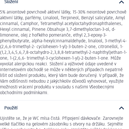
Složení
5% aniontové povrchově aktivní látky, 15-30% neiontové povrchově
aktivní látky, parfémy, Linalool, Terpineol, Benzyl salicylate, Amyl
cinnamal, Camphor, Tetramethyl acetyloctahydronaphthalenes,
Hexyl cinnamal, Pinene.Obsahuje 3,7-dimethyloctan-3-ol, d-
limonene, olej z hořkého pomeranče, ethyl 2,3-epoxy-3-
phenylbutyrate, alpha-hexylcinnamaldehyde, linalool, 3-methyl-4-
(2,6,6-trimethyl-2- cyclohexen-1-yl)-3-buten-2-one, citronellol, 1-
(1,2,3,4,5,6,7,8-octahydro-2,3,8,8-tetramethyl-2-naphthyl)ethan-1-
one, 1-(2,6,6- trimethyl-3-cyclohexen-1-yl)-2-buten-1-one. Může
vyvolat alergickou reakci. Složení a výživové údaje uvedené v
internetovém obchodě se může v některých případech nepatrně
lišit od složení produktu, který Vám bude doručený. V případě, že
Vám odlišnosti nebudou z jakýchkoliv důvodů vyhovovat, využijte
možnosti vrácení produktu v souladu s našimi Všeobecnými
obchodními podmínkami.
Použití
Ujistěte se, že je WC mísa čistá. Připojení dávkovače: Zarovnejte
velké tlačítko na gelovém zásobníku s otvory na držáku. Sejměte