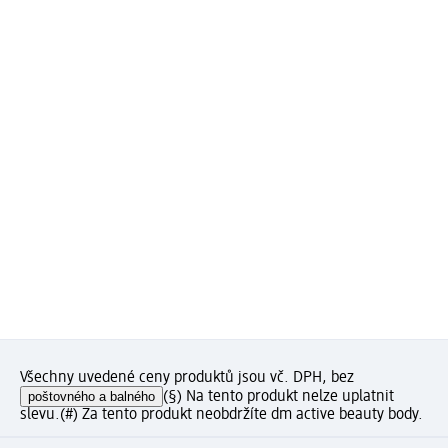
Všechny uvedené ceny produktů jsou vč. DPH, bez
poštovného a balného
(§) Na tento produkt nelze uplatnit
slevu.
(#) Za tento produkt neobdržíte dm active beauty body.