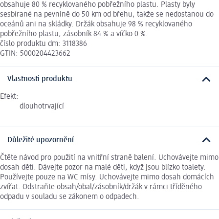
obsahuje 80 % recyklovaného pobřežního plastu. Plasty byly
sesbírané na pevnině do 50 km od břehu, takže se nedostanou do
oceánů ani na skládky. Držák obsahuje 98 % recyklovaného
pobřežního plastu, zásobník 84 % a víčko 0 %.
číslo produktu dm: 3118386
GTIN: 5000204423662
Vlastnosti produktu
Efekt:
dlouhotrvající
Důležité upozornění
Čtěte návod pro použití na vnitřní straně balení. Uchovávejte mimo
dosah dětí. Dávejte pozor na malé děti, když jsou blízko toalety.
Používejte pouze na WC mísy. Uchovávejte mimo dosah domácích
zvířat. Odstraňte obsah/obal/zásobník/držák v rámci tříděného
odpadu v souladu se zákonem o odpadech.