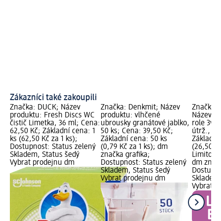
Zákazníci také zakoupili
Značka: DUCK; Název
Značka: Denkmit; Název
Značka: 
produktu: Fresh Discs WC
produktu: vlhčené
Název pr
čistič Limetka, 36 ml; Cena:
ubrousky granátové jablko,
role 3vrs
62,50 Kč; Základní cena: 1
50 ks; Cena: 39,50 Kč;
útrž., 3 
ks (62,50 Kč za 1 ks);
Základní cena: 50 ks
Základní
Dostupnost: Status zelený
(0,79 Kč za 1 ks); dm
(26,50 Kč
Skladem, Status šedý
značka grafika;
Limitova
Vybrat prodejnu dm
Dostupnost: Status zelený
dm značk
Skladem, Status šedý
Dostupno
Vybrat prodejnu dm
Skladem,
Vybrat p