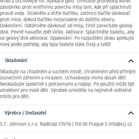
víčko a uschovejte ho. Aplikace gelu: Umístěte průhledný konec
zásobníku proti vnitřnímu povrchu mísy tam, kde při spláchnutí
proudí voda. Stiskněte a držte tlačítko, zatímco tlačíte dávkovač
proti míse, dokud tlačítko nezacvakne do dalšího otvoru.
Dokončení: Odtáhněte dávkovač od mísy, čímž zanecháte gelový
disk. Pevně nasaďte zpět víčko. Aktivace: Spláchněte toaletu, aby
se gelový disk aktivoval. Opakování: Po rozpuštění disku aplikujte
nový podle potřeby, aby byla toaleta stále čistá a svěží.
Skladování
Skladujte na chladném a suchém místě, chráněném před přímým
slunečním zářením a mrazem. Uchovávejte mimo dosah dětí.
Neskladujte společně s potravinami a nápoji. Po použití může být
atraktivní pro malé děti. Výrobek umístěte na nejméně viditelné
místo pro děti.
Výrobce / Dodavatel
S.C. Johnson s.r.o. Radlická 519/16 | 150 00 Prague 5 info@scj.cz