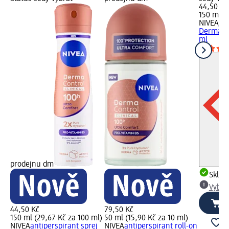
44,50 Kč
150 ml (
NIVEA
ant
Derma Co
ml
prodejnu dm
Skla
Vybra
44,50 Kč
79,50 Kč
150 ml (29,67 Kč za 100 ml)
50 ml (15,90 Kč za 10 ml)
NIVEA
antiperspirant sprej
NIVEA
antiperspirant roll-on