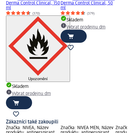
Derma Control Clinical, 150
Derma Control Clinical, 50
ml
ml
(370)
(379)
Skladem
Vybrat prodejnu dm
Upozornění
Skladem
Vybrat prodejnu dm
Zákazníci také zakoupili
Značka: NIVEA; Název
Značka: NIVEA MEN; Název
Značka:
produktu: antiperspirant
produktu: antiperspirant
produktu