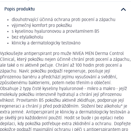
Popis produktu
dlouhotrvající účinná ochrana proti pocení a zápachu
výjimečný komfort pro pokožku
s kyselinou hyaluronovou a provitamínem B5
bez etylalkoholu
klinicky a dermatologicky testováno
Vyzkoušejte antiperspirant pro muže NIVEA MEN Derma Control
Clinical, který pokožku nejen účinně chrání proti pocení a zápachu,
ale také o ni aktivně pečuje. Chrání až 100 hodin proti pocení a
zápachu. Navíc pokožku podpaží regeneruje, posiluje její
přirozenou bariéru a předchází jejímu vysušování a svědění,
způsobenému bakteriemi, potem nebo třením o oblečení.
Obsahuje 2 typy čisté kyseliny hyaluronové - mikro a makro - jejíž
molekuly pokožku intenzivně hydratují a chrání její přirozenou
vlhkost. Provitamín B5 pokožku aktivně zklidňuje, podporuje její
regeneraci a chrání ji před podrážděním. Složení bez alkoholu* je
extra jemné. Antiperspirant je klinicky a dermatologicky testován a
je skvělý pro každodenní použití. Hodit se bude i po epilaci nebo
depilaci, kdy pokožka potřebuje extra zklidnění a ochranu. Dopřejte
pokožce podpaží maximální ochranu i péči s antiperspirantem pro