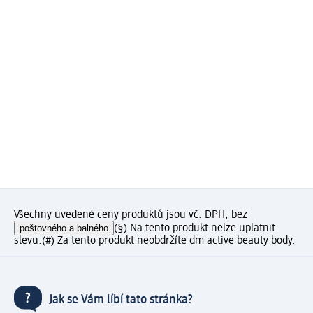
Všechny uvedené ceny produktů jsou vč. DPH, bez
poštovného a balného
(§) Na tento produkt nelze uplatnit
slevu.
(#) Za tento produkt neobdržíte dm active beauty body.
Jak se Vám líbí tato stránka?