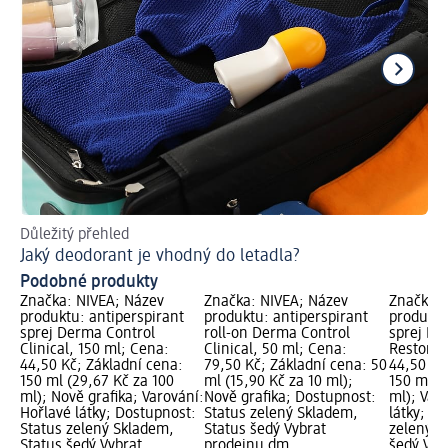
Důležitý přehled
Pr
Jaký deodorant je vhodný do letadla?
Co
Podobné produkty
Značka: NIVEA; Název
Značka: NIVEA; Název
Značka: 
produktu: antiperspirant
produktu: antiperspirant
produktu
sprej Derma Control
roll-on Derma Control
sprej De
Clinical, 150 ml; Cena:
Clinical, 50 ml; Cena:
Restore,
44,50 Kč; Základní cena:
79,50 Kč; Základní cena: 50
44,50 Kč
150 ml (29,67 Kč za 100
ml (15,90 Kč za 10 ml);
150 ml (
ml); Nově grafika; Varování:
Nově grafika; Dostupnost:
ml); Var
Hořlavé látky; Dostupnost:
Status zelený Skladem,
látky; D
Status zelený Skladem,
Status šedý Vybrat
zelený S
Status šedý Vybrat
prodejnu dm
šedý Vyb