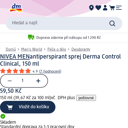
Hledat a najít
Doprava zdarma při nákupu od 1 290 Kč
Domů
Men's World
Péče o tělo
Deodoranty
NIVEA MEN
antiperspirant sprej Derma Control
Clinical, 150 ml
4.9
(
7 hodnocení
)
59,50 Kč
150 ml (39,67 Kč za 100 ml)
vč. DPH plus
poštovné
Vložit do košíku
Skladem
Standardní doprava za 1-3 pracovní dny