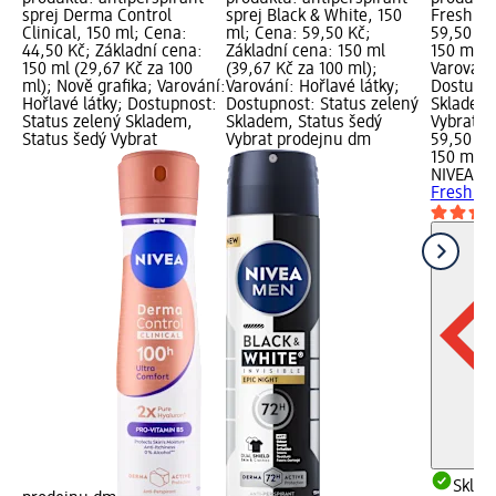
sprej Derma Control
sprej Black & White, 150
Fresh Ac
Clinical, 150 ml; Cena:
ml; Cena: 59,50 Kč;
59,50 Kč
44,50 Kč; Základní cena:
Základní cena: 150 ml
150 ml (3
150 ml (29,67 Kč za 100
(39,67 Kč za 100 ml);
Varování:
ml); Nově grafika; Varování:
Varování: Hořlavé látky;
Dostupno
Hořlavé látky; Dostupnost:
Dostupnost: Status zelený
Skladem,
Status zelený Skladem,
Skladem, Status šedý
Vybrat p
Status šedý Vybrat
Vybrat prodejnu dm
59,50 Kč
150 ml (
NIVEA M
Fresh Ac
Skla