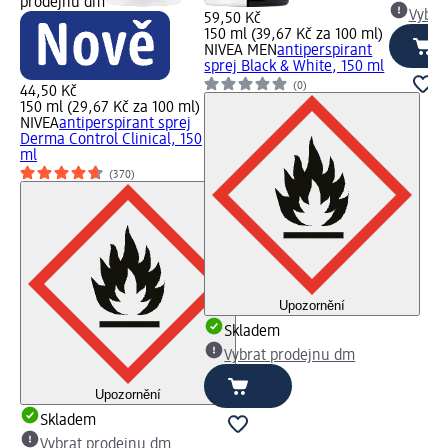
prodejnu dm
Vybra
59,50 Kč
150 ml (39,67 Kč za 100 ml)
NIVEA MEN
antiperspirant
sprej Black & White, 150 ml
(0)
44,50 Kč
150 ml (29,67 Kč za 100 ml)
NIVEA
antiperspirant sprej
Derma Control Clinical, 150
ml
(370)
Upozornění
Skladem
Vybrat prodejnu dm
Upozornění
Skladem
Vybrat prodejnu dm