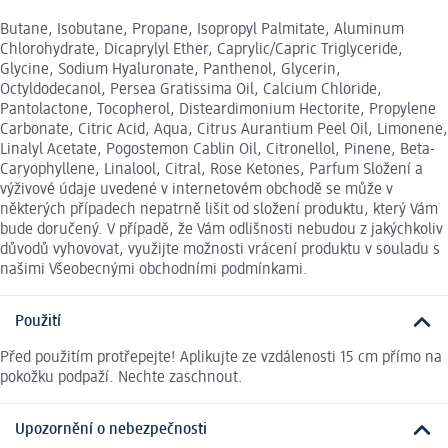
Butane, Isobutane, Propane, Isopropyl Palmitate, Aluminum
Chlorohydrate, Dicaprylyl Ether, Caprylic/Capric Triglyceride,
Glycine, Sodium Hyaluronate, Panthenol, Glycerin,
Octyldodecanol, Persea Gratissima Oil, Calcium Chloride,
Pantolactone, Tocopherol, Disteardimonium Hectorite, Propylene
Carbonate, Citric Acid, Aqua, Citrus Aurantium Peel Oil, Limonene,
Linalyl Acetate, Pogostemon Cablin Oil, Citronellol, Pinene, Beta-
Caryophyllene, Linalool, Citral, Rose Ketones, Parfum Složení a
výživové údaje uvedené v internetovém obchodě se může v
některých případech nepatrně lišit od složení produktu, který Vám
bude doručený. V případě, že Vám odlišnosti nebudou z jakýchkoliv
důvodů vyhovovat, využijte možnosti vrácení produktu v souladu s
našimi Všeobecnými obchodními podmínkami.
Použití
Před použitím protřepejte! Aplikujte ze vzdálenosti 15 cm přímo na
pokožku podpaží. Nechte zaschnout.
Upozornění o nebezpečnosti