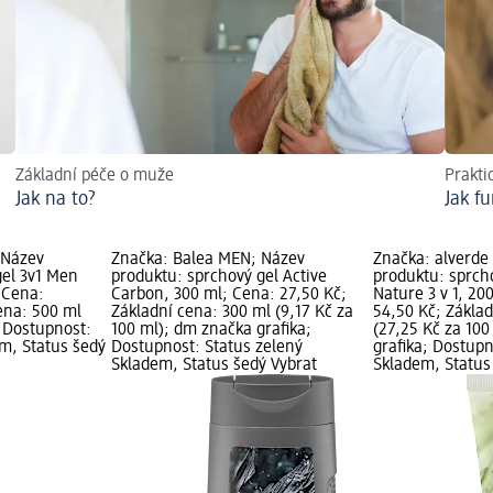
Základní péče o muže
Prakti
Jak na to?
Jak fu
 Název
Značka: Balea MEN; Název
Značka: alverde
gel 3v1 Men
produktu: sprchový gel Active
produktu: sprcho
 Cena:
Carbon, 300 ml; Cena: 27,50 Kč;
Nature 3 v 1, 20
ena: 500 ml
Základní cena: 300 ml (9,17 Kč za
54,50 Kč; Zákla
; Dostupnost:
100 ml); dm značka grafika;
(27,25 Kč za 10
em, Status šedý
Dostupnost: Status zelený
grafika; Dostupn
Skladem, Status šedý Vybrat
Skladem, Status