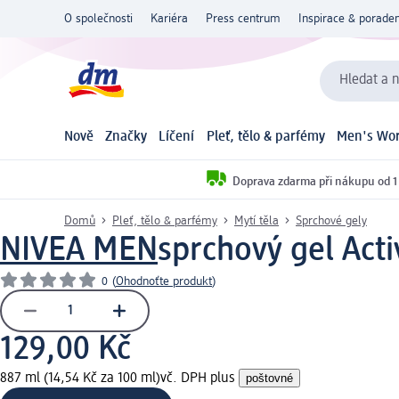
O společnosti
Kariéra
Press centrum
Inspirace & poraden
Hledat a n
Nově
Značky
Líčení
Pleť, tělo & parfémy
Men's Wor
Doprava zdarma při nákupu od 1
Domů
Pleť, tělo & parfémy
Mytí těla
Sprchové gely
NIVEA MEN
sprchový gel Acti
0
(
Ohodnoťte produkt
)
129,00 Kč
887 ml (14,54 Kč za 100 ml)
vč. DPH plus
poštovné