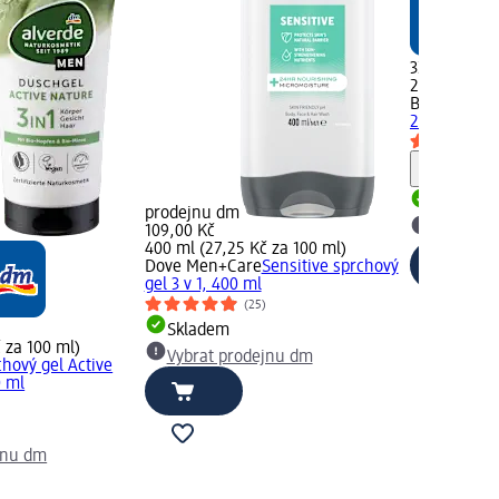
32,50 Kč
250 ml (13,0
Balea MEN
s
250 ml
Upozorn
Skladem
prodejnu dm
109,00 Kč
Vybrat p
400 ml (27,25 Kč za 100 ml)
Dove Men+Care
Sensitive sprchový
gel 3 v 1, 400 ml
(25)
Skladem
 za 100 ml)
Vybrat prodejnu dm
chový gel Active
0 ml
)
jnu dm