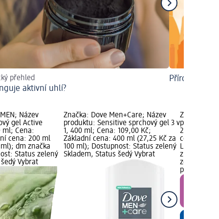
cký přehled
Přírodní sprc
nguje aktivní uhlí?
 MEN; Název
Značka: Dove Men+Care; Název
Značka: Ba
vý gel Active
produktu: Sensitive sprchový gel 3 v
produktu: s
0 ml; Cena:
1, 400 ml; Cena: 109,00 Kč;
250 ml; Cen
dní cena: 200 ml
Základní cena: 400 ml (27,25 Kč za
cena: 250 ml
0 ml); dm značka
100 ml); Dostupnost: Status zelený
Limitovaná 
ost: Status zelený
Skladem, Status šedý Vybrat
značka graf
 šedý Vybrat
zelený Skla
prodejnu d