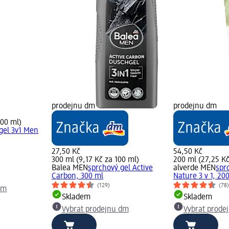
prodejnu dm
prodejnu dm
100 ml)
gel 3v1 Men
27,50 Kč
54,50 Kč
300 ml (9,17 Kč za 100 ml)
200 ml (27,25 Kč
Balea MEN
sprchový gel Active
alverde MEN
spr
Carbon, 300 ml
Nature 3 v 1, 20
(129)
(78
dm
Skladem
Skladem
Vybrat prodejnu dm
Vybrat prode