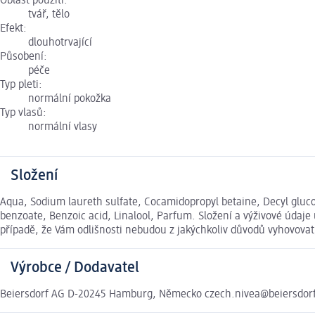
Oblast použití:
tvář, tělo
Efekt:
dlouhotrvající
Působení:
péče
Typ pleti:
normální pokožka
Typ vlasů:
normální vlasy
Složení
Aqua, Sodium laureth sulfate, Cocamidopropyl betaine, Decyl glucos
benzoate, Benzoic acid, Linalool, Parfum. Složení a výživové údaj
případě, že Vám odlišnosti nebudou z jakýchkoliv důvodů vyhovova
Výrobce / Dodavatel
Beiersdorf AG D-20245 Hamburg, Německo czech.nivea@beiersdor