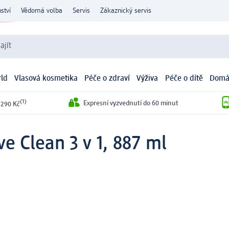
ství
Vědomá volba
Servis
Zákaznický servis
ajít
ld
Vlasová kosmetika
Péče o zdraví
Výživa
Péče o dítě
Domá
(1)
Expresní vyzvednutí do 60 minut
 290 Kč
ve Clean 3 v 1, 887 ml