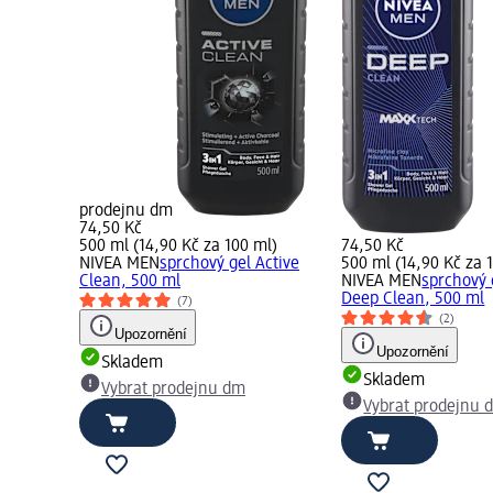
prodejnu dm
74,50 Kč
500 ml (14,90 Kč za 100 ml)
74,50 Kč
NIVEA MEN
sprchový gel Active
500 ml (14,90 Kč za 
Clean, 500 ml
NIVEA MEN
sprchový 
Deep Clean, 500 ml
(7)
(2)
Upozornění
Upozornění
Skladem
Skladem
Vybrat prodejnu dm
Vybrat prodejnu 