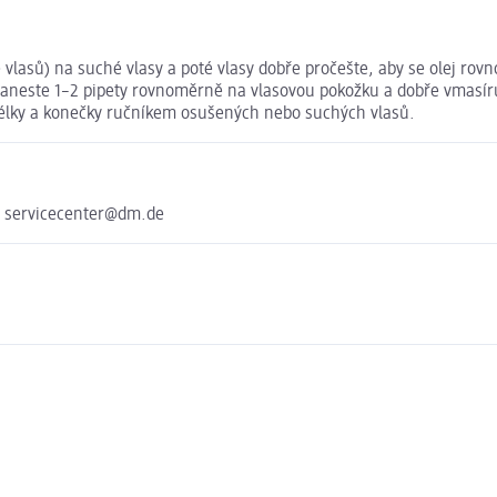
e vlasů) na suché vlasy a poté vlasy dobře pročešte, aby se olej ro
 Naneste 1–2 pipety rovnoměrně na vlasovou pokožku a dobře vmasír
délky a konečky ručníkem osušených nebo suchých vlasů.
e servicecenter@dm.de