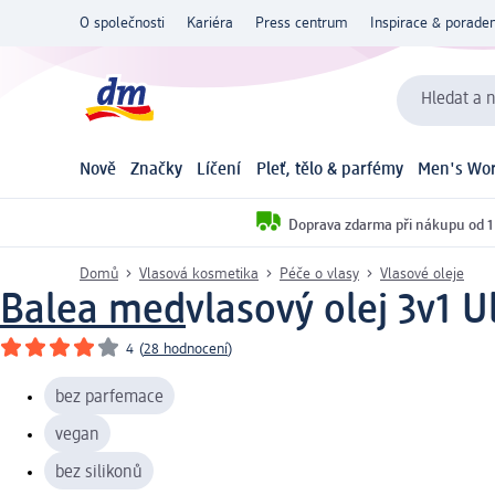
O společnosti
Kariéra
Press centrum
Inspirace & poraden
Hledat a n
Nově
Značky
Líčení
Pleť, tělo & parfémy
Men's Wor
Doprava zdarma při nákupu od 1
Domů
Vlasová kosmetika
Péče o vlasy
Vlasové oleje
Balea med
vlasový olej 3v1 U
4
(
28 hodnocení
)
bez parfemace
vegan
bez silikonů