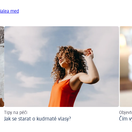
 Balea med
Tipy na péči
Objevt
Jak se starat o kudrnaté vlasy?
Čím v