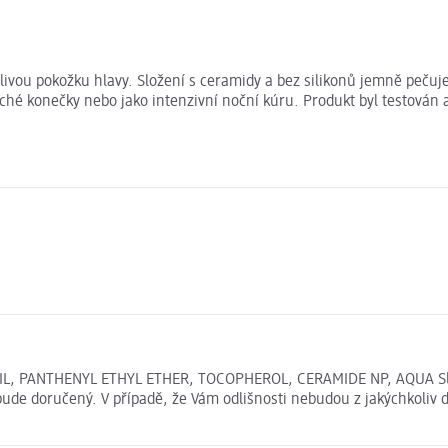
itlivou pokožku hlavy. Složení s ceramidy a bez silikonů jemně pečuj
 suché konečky nebo jako intenzivní noční kúru. Produkt byl testov
, PANTHENYL ETHYL ETHER, TOCOPHEROL, CERAMIDE NP, AQUA Slože
bude doručený. V případě, že Vám odlišnosti nebudou z jakýchkoliv 