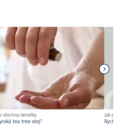
e všechny benefity
Jak pečovat o 
yniká tea tree olej?
Rychlá pomoc