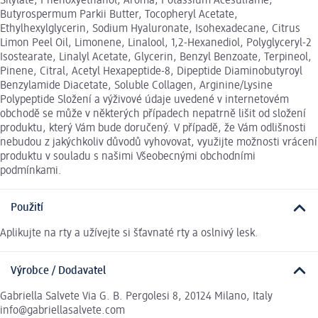
Silylate, Phenoxyethanol, Aroma, Potassium Acesulfame,
Butyrospermum Parkii Butter, Tocopheryl Acetate,
Ethylhexylglycerin, Sodium Hyaluronate, Isohexadecane, Citrus
Limon Peel Oil, Limonene, Linalool, 1,2-Hexanediol, Polyglyceryl-2
Isostearate, Linalyl Acetate, Glycerin, Benzyl Benzoate, Terpineol,
Pinene, Citral, Acetyl Hexapeptide-8, Dipeptide Diaminobutyroyl
Benzylamide Diacetate, Soluble Collagen, Arginine/Lysine
Polypeptide Složení a výživové údaje uvedené v internetovém
obchodě se může v některých případech nepatrně lišit od složení
produktu, který Vám bude doručený. V případě, že Vám odlišnosti
nebudou z jakýchkoliv důvodů vyhovovat, využijte možnosti vrácení
produktu v souladu s našimi Všeobecnými obchodními
podmínkami.
Použití
Aplikujte na rty a užívejte si šťavnaté rty a oslnivý lesk.
Výrobce / Dodavatel
Gabriella Salvete Via G. B. Pergolesi 8, 20124 Milano, Italy
info@gabriellasalvete.com