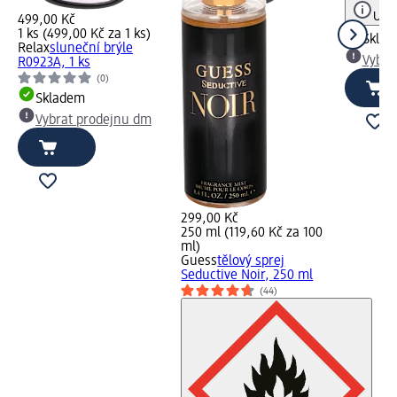
Upoz
499,00 Kč
1 ks (499,00 Kč za 1 ks)
Skla
Relax
sluneční brýle
Vybra
R0923A, 1 ks
(0)
Skladem
Vybrat prodejnu dm
299,00 Kč
250 ml (119,60 Kč za 100
ml)
Guess
tělový sprej
Seductive Noir, 250 ml
(44)