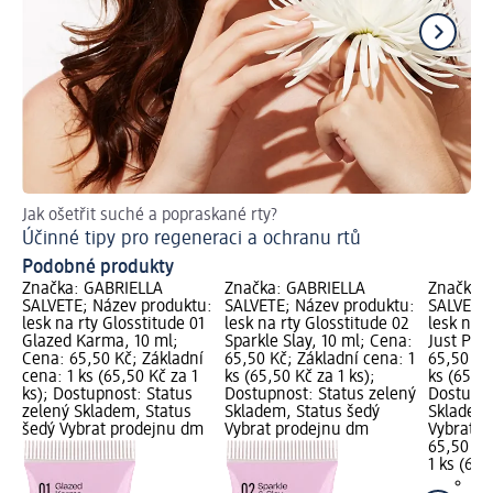
Jak ošetřit suché a popraskané rty?
Nec
Účinné tipy pro regeneraci a ochranu rtů
Le
Podobné produkty
Značka: GABRIELLA
Značka: GABRIELLA
Značka:
SALVETE; Název produktu:
SALVETE; Název produktu:
SALVETE;
lesk na rty Glosstitude 01
lesk na rty Glosstitude 02
lesk na r
Glazed Karma, 10 ml;
Sparkle Slay, 10 ml; Cena:
Just Pea
Cena: 65,50 Kč; Základní
65,50 Kč; Základní cena: 1
65,50 Kč
cena: 1 ks (65,50 Kč za 1
ks (65,50 Kč za 1 ks);
ks (65,50
ks); Dostupnost: Status
Dostupnost: Status zelený
Dostupno
zelený Skladem, Status
Skladem, Status šedý
Skladem,
šedý Vybrat prodejnu dm
Vybrat prodejnu dm
Vybrat p
65,50 Kč
1 ks (65,