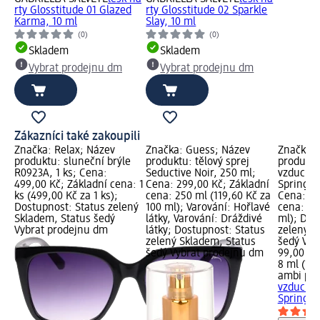
rty Glosstitude 01 Glazed
rty Glosstitude 02 Sparkle
Karma, 10 ml
Slay, 10 ml
(0)
(0)
Skladem
Skladem
Vybrat prodejnu dm
Vybrat prodejnu dm
Zákazníci také zakoupili
Značka: Relax; Název
Značka: Guess; Název
Značka: 
produktu: sluneční brýle
produktu: tělový sprej
produktu
R0923A, 1 ks; Cena:
Seductive Noir, 250 ml;
vzduchu 
499,00 Kč; Základní cena: 1
Cena: 299,00 Kč; Základní
Spring A
ks (499,00 Kč za 1 ks);
cena: 250 ml (119,60 Kč za
Cena: 99
Dostupnost: Status zelený
100 ml); Varování: Hořlavé
cena: 8 m
Skladem, Status šedý
látky, Varování: Dráždivé
ml); Dos
Vybrat prodejnu dm
látky; Dostupnost: Status
zelený S
zelený Skladem, Status
šedý Vyb
šedý Vybrat prodejnu dm
99,00 Kč
8 ml (12,
ambi pu
vzduchu 
Spring A