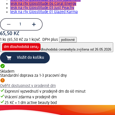
lesk na rty Glosstitude 04 Coral Energy
lesk na rty Glosstitude 03 Just Peachy
lesk na rty Glosstitude 01 Glazed Karma
65,50 Kč
1 ks (65,50 Kč za 1 ks)
vč. DPH plus
poštovné
dlouhodobá cena
nebyla zvýšena od 26.05.2026
Vložit do košíku
Skladem
Standardní doprava za 1-3 pracovní dny
Ověřit dostupnost v prodejně dm
Expresní vyzvednutí v prodejně dm do 60 minut
Vrácení zdarma v prodejně dm
25 Kč = 1 dm active beauty bod