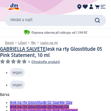
Hledat a najít
Doprava zdarma při nákupu od 1 290 Kč
Domů
Líčení
Rty
Lesky na rty
GABRIELLA SALVETE
lesk na rty Glosstitude 05
Pink Statement, 10 ml
0
(
Ohodnoťte produkt
)
vegan
vegan
Barva
lesk na rty Glosstitude 02 Sparkle Slay
lesk na rty Glosstitude 06 Mauve On
lesk na rty Glosstitude 05 Pink Statement