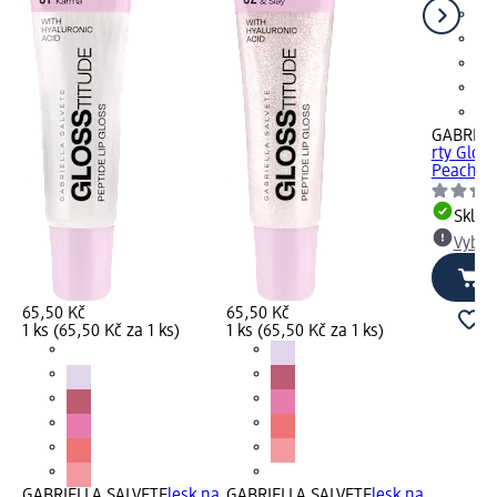
GABRIEL
rty Gloss
Peachy, 
Skla
Vybra
65,50 Kč
65,50 Kč
1 ks (65,50 Kč za 1 ks)
1 ks (65,50 Kč za 1 ks)
GABRIELLA SALVETE
lesk na
GABRIELLA SALVETE
lesk na