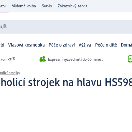
ství
Vědomá volba
Servis
Zákaznický servis
ajít
ld
Vlasová kosmetika
Péče o zdraví
Výživa
Péče o dítě
Domá
(1)
Expresní vyzvednutí do 60 minut
 290 Kč
olicí strojky
holicí strojek na hlavu HS598