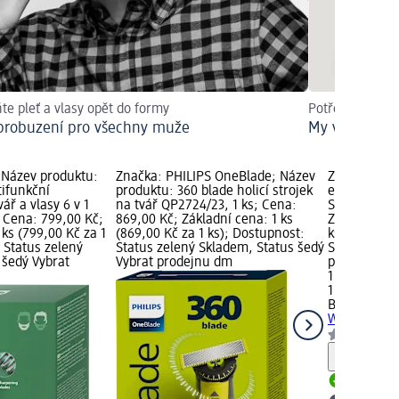
te pleť a vlasy opět do formy
Potřebují muži 
 probuzení pro všechny muže
My v dm říká
; Název produktu:
Značka: PHILIPS OneBlade; Název
Značka: Bra
tifunkční
produktu: 360 blade holicí strojek
elektrický h
ář a vlasy 6 v 1
na tvář QP2724/23, 1 ks; Cena:
Series 3, 1 
; Cena: 799,00 Kč;
869,00 Kč; Základní cena: 1 ks
Základní cen
 ks (799,00 Kč za 1
(869,00 Kč za 1 ks); Dostupnost:
ks); Dostup
 Status zelený
Status zelený Skladem, Status šedý
Skladem, St
 šedý Vybrat
Vybrat prodejnu dm
prodejnu d
1 499,00 Kč
1 ks (1 499,0
Braun
elektr
Wet&Dry Ser
Upozorn
Skladem