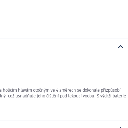
t a holicím hlavám otočným ve 4 směrech se dokonale přizpůsobí
lný, což usnadňuje jeho čištění pod tekoucí vodou. S výdrží baterie
.