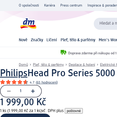
O společnosti
Kariéra
Press centrum
Inspirace & poraden
Hledat a n
Nově
Značky
Líčení
Pleť, tělo & parfémy
Men's Wor
Doprava zdarma při nákupu od 1
Domů
Pleť, tělo & parfémy
Depilace & holení
Elektrické h
Philips
Head Pro Series 5000 
4.7
(
65 hodnocení
)
1 999,00 Kč
1 ks (1 999,00 Kč za 1 ks)
vč. DPH plus
poštovné