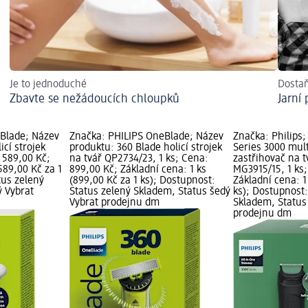
Je to jednoduché
Dostaň
Zbavte se nežádoucích chloupků
Jarní
Blade; Název
Značka: PHILIPS OneBlade; Název
Značka: Philips
icí strojek
produktu: 360 Blade holicí strojek
Series 3000 mul
: 589,00 Kč;
na tvář QP2734/23, 1 ks; Cena:
zastřihovač na tv
589,00 Kč za 1
899,00 Kč; Základní cena: 1 ks
MG3915/15, 1 ks
tus zelený
(899,00 Kč za 1 ks); Dostupnost:
Základní cena: 1
ý Vybrat
Status zelený Skladem, Status šedý
ks); Dostupnost:
Vybrat prodejnu dm
Skladem, Status
prodejnu dm