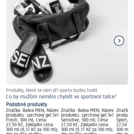
Produkty, které se vám při sportu budou hodit
Zá
Co by mužům nemělo chybět ve sportovní tašce?
Ja
Podobné produkty
Značka: Balea MEN; Název
Značka: Balea MEN; Název
Značka: 
produktu: sprchový gel 3v1
produktu: sprchový gel 3v1
produktu
Fresh, 300 ml; Cena:
Sensitive, 300 ml; Cena:
Sport, 3
27,50 Kč; Základní cena:
27,50 Kč; Základní cena:
27,50 Kč
300 ml (9,17 Kč za 100 ml);
300 ml (9,17 Kč za 100 ml);
300 ml (9