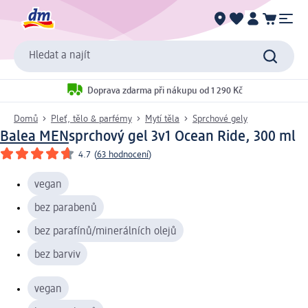
Hledat a najít
Doprava zdarma při nákupu od 1 290 Kč
Domů
Pleť, tělo & parfémy
Mytí těla
Sprchové gely
Balea MEN
sprchový gel 3v1 Ocean Ride, 300 ml
4.7
(
63 hodnocení
)
vegan
bez parabenů
bez parafínů/minerálních olejů
bez barviv
vegan