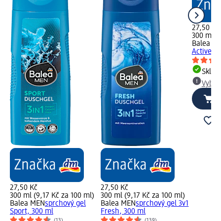
27,50 Kč
300 ml (9
Balea M
Active C
Skla
Vybra
27,50 Kč
27,50 Kč
300 ml (9,17 Kč za 100 ml)
300 ml (9,17 Kč za 100 ml)
Balea MEN
sprchový gel
Balea MEN
sprchový gel 3v1
Sport, 300 ml
Fresh, 300 ml
(13)
(139)