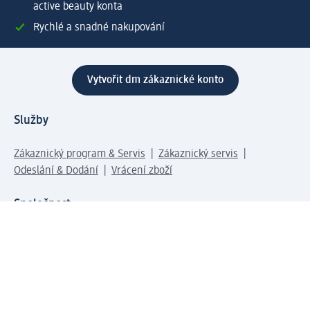
active beauty konta
Rychlé a snadné nakupování
Vytvořit dm zákaznické konto
Služby
Zákaznický program & Servis
Zákaznický servis
Odeslání & Dodání
Vrácení zboží
Společnost
O společnosti
Společenská odpovědnost
Kariéra
Press centrum
Svět dm