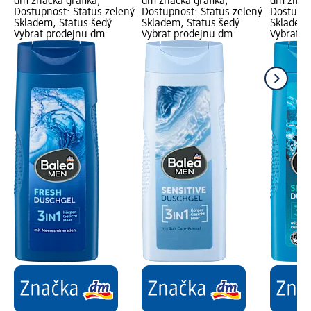
dm značka grafika;
dm značka grafika;
dm značk
Dostupnost: Status zelený
Dostupnost: Status zelený
Dostupno
Skladem, Status šedý
Skladem, Status šedý
Skladem,
Vybrat prodejnu dm
Vybrat prodejnu dm
Vybrat p