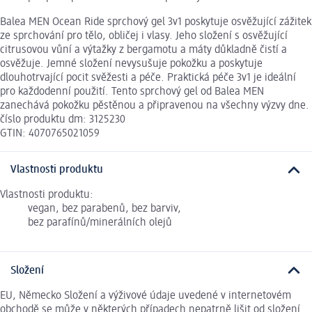
Balea MEN Ocean Ride sprchový gel 3v1 poskytuje osvěžující zážitek
ze sprchování pro tělo, obličej i vlasy. Jeho složení s osvěžující
citrusovou vůní a výtažky z bergamotu a máty důkladně čistí a
osvěžuje. Jemné složení nevysušuje pokožku a poskytuje
dlouhotrvající pocit svěžesti a péče. Praktická péče 3v1 je ideální
pro každodenní použití. Tento sprchový gel od Balea MEN
zanechává pokožku pěstěnou a připravenou na všechny výzvy dne.
číslo produktu dm: 3125230
GTIN: 4070765021059
Vlastnosti produktu
Vlastnosti produktu:
vegan, bez parabenů, bez barviv,
bez parafínů/minerálních olejů
Složení
EU, Německo Složení a výživové údaje uvedené v internetovém
obchodě se může v některých případech nepatrně lišit od složení