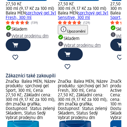
27,50 Kč
27,50 Kč
27,50 Kč
300 ml (9,17 Kč za 100 ml)
300 ml (9,17 Kč za 100 ml)
300 ml (9
Balea MEN
sprchový gel 3v1
Balea MEN
sprchový gel 3v1
Balea M
Fresh, 300 ml
Sensitive, 300 ml
Sport, 3
(139)
(129)
Skladem
Skla
Upozornění
Vybrat prodejnu dm
Vybra
Skladem
Vybrat prodejnu dm
Zákazníci také zakoupili
Značka: Balea MEN; Název
Značka: Balea MEN; Název
Značka: 
produktu: sprchový gel
produktu: sprchový gel 3v1
produktu
Sport, 300 ml; Cena:
Fresh, 300 ml; Cena:
Active C
27,50 Kč; Základní cena:
27,50 Kč; Základní cena:
Cena: 27
300 ml (9,17 Kč za 100 ml);
300 ml (9,17 Kč za 100 ml);
cena: 30
dm značka grafika;
dm značka grafika;
100 ml);
Dostupnost: Status zelený
Dostupnost: Status zelený
Dostupno
Skladem, Status šedý
Skladem, Status šedý
Skladem,
Vybrat prodejnu dm
Vybrat prodejnu dm
Vybrat p