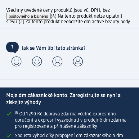
Všechny uvedené ceny produktů jsou vč. DPH, bez
poštovného a balného
(§) Na tento produkt nelze uplatnit
slevu.
(#) Za tento produkt neobdržíte dm active beauty body.
Jak se Vám líbí tato stránka?
Moje dm zákaznické konto: Zaregistrujte se nyní a
získejte výhody
⁽¹⁾ Od 1 290 Kč doprava zdarma včetně expresního
doručení a expresní vyzvednutí v prodejně dm zdarma
pro registrované a přihlášené zákazníky
Spousta výhod díky propojení dm zákaznického a dm