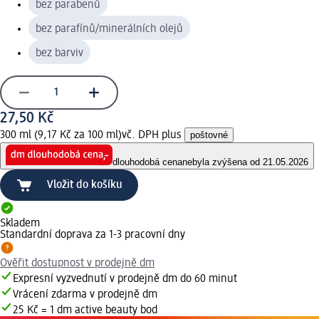
bez parabenů
bez parafínů/minerálních olejů
bez barviv
27,50 Kč
300 ml (9,17 Kč za 100 ml)
vč. DPH plus
poštovné
dlouhodobá cena
nebyla zvýšena od 21.05.2026
Vložit do košíku
Skladem
Standardní doprava za 1-3 pracovní dny
Ověřit dostupnost v prodejně dm
Expresní vyzvednutí v prodejně dm do 60 minut
Vrácení zdarma v prodejně dm
25 Kč = 1 dm active beauty bod