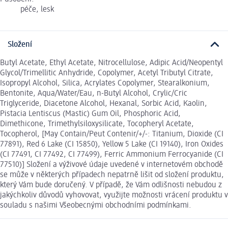
péče, lesk
Složení
Butyl Acetate, Ethyl Acetate, Nitrocellulose, Adipic Acid/Neopentyl
Glycol/Trimellitic Anhydride, Copolymer, Acetyl Tributyl Citrate,
Isopropyl Alcohol, Silica, Acrylates Copolymer, Stearalkonium,
Bentonite, Aqua/Water/Eau, n-Butyl Alcohol, Crylic/Cric
Triglyceride, Diacetone Alcohol, Hexanal, Sorbic Acid, Kaolin,
Pistacia Lentiscus (Mastic) Gum Oil, Phosphoric Acid,
Dimethicone, Trimethylsiloxysilicate, Tocopheryl Acetate,
Tocopherol, [May Contain/Peut Contenir/+/-: Titanium, Dioxide (CI
77891), Red 6 Lake (CI 15850), Yellow 5 Lake (CI 19140), Iron Oxides
(CI 77491, CI 77492, CI 77499), Ferric Ammonium Ferrocyanide (CI
77510)] Složení a výživové údaje uvedené v internetovém obchodě
se může v některých případech nepatrně lišit od složení produktu,
který Vám bude doručený. V případě, že Vám odlišnosti nebudou z
jakýchkoliv důvodů vyhovovat, využijte možnosti vrácení produktu v
souladu s našimi Všeobecnými obchodními podmínkami.