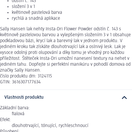
odstín č. 143
složení 3 v 1
květinově pastelová barva
rychlá a snadná aplikace
Sally Hansen lak nehty Insta-Dri Flower Powder odstín č. 143 s
květinově pastelovou barvou a vylepšeným složením 3 v 1 obsahuje
podkladovou bázi, krycí lak a barevný lak v jednom produktu. V
jediném kroku tak získáte dlouhotrvající lak a oslnivý lesk. Lak je
vysoce odolný proti olupování a díky tomu je vhodný pro každou
příležitost. Štěteček Insta-Dri umožní nanesení textury na nehet v
jediném tahu. Dopřejte si perfektní manikúru v pohodlí domova od
značky Sally Hansen.
číslo produktu dm: 3124115
GTIN: 3616307177634
Vlastnosti produktu
Základní barva:
fialová
Efekt:
dlouhotrvající, tónující, rychleschnoucí
Působení: