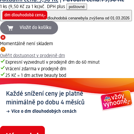
1 ks (9,50 Kč za 1 ks)
vč. DPH plus
poštovné
dlouhodobá cena
nebyla zvýšena od 01.03.2026
Vložit do košíku
Momentálně není skladem
Ověřit dostupnost v prodejně dm
Expresní vyzvednutí v prodejně dm do 60 minut
Vrácení zdarma v prodejně dm
25 Kč = 1 dm active beauty bod
Každé snížení ceny je platné
minimálně po dobu 4 měsíců
Více o dm dlouhodobých cenách