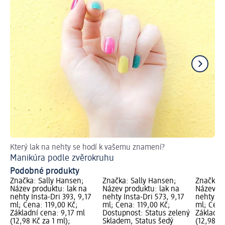
Který lak na nehty se hodí k vašemu znamení?
El
Manikúra podle zvěrokruhu
Če
Podobné produkty
Značka: Sally Hansen;
Značka: Sally Hansen;
Značka: 
Název produktu: lak na
Název produktu: lak na
Název pr
nehty Insta-Dri 393, 9,17
nehty Insta-Dri 573, 9,17
nehty Ins
ml; Cena: 119,00 Kč;
ml; Cena: 119,00 Kč;
ml; Cena
Základní cena: 9,17 ml
Dostupnost: Status zelený
Základní
(12,98 Kč za 1 ml);
Skladem, Status šedý
(12,98 Kč