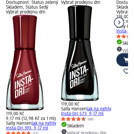
Dostupnost: Status zelený
Vybrat prodejnu dm
Dostupno
Skladem, Status šedý
Skladem,
Vybrat prodejnu dm
Vybrat p
119,00 K
9,17 ml (
Sally Ha
Insta-Dri
Skla
Vybra
119,00 Kč
Sally Hansen
lak na nehty
119,00 Kč
Insta-Dri 573, 9,17 ml
9,17 ml (12,98 Kč za 1 ml)
(60)
Sally Hansen
lak na nehty
Skladem
Insta-Dri 393, 9,17 ml
Vybrat prodejnu dm
(77)