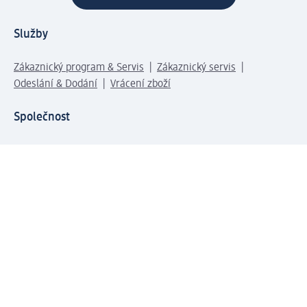
Služby
Zákaznický program & Servis
Zákaznický servis
Odeslání & Dodání
Vrácení zboží
Společnost
O společnosti
Společenská odpovědnost
Kariéra
Press centrum
Svět dm
Platební možnosti