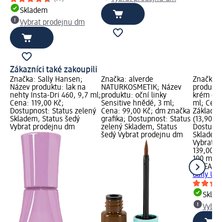
Skladem
Vybrat prodejnu dm
Zákazníci také zakoupili
Značka: Sally Hansen;
Značka: alverde
Značka: 
Název produktu: lak na
NATURKOSMETIK; Název
produktu
nehty Insta-Dri 460, 9,7 ml;
produktu: oční linky
krém dai
Cena: 119,00 Kč;
Sensitive hnědé, 3 ml;
ml; Cena
Dostupnost: Status zelený
Cena: 99,00 Kč; dm značka
Základní
Skladem, Status šedý
grafika; Dostupnost: Status
(13,90 Kč
Vybrat prodejnu dm
zelený Skladem, Status
Dostupno
šedý Vybrat prodejnu dm
Skladem,
Vybrat p
139,00 K
100 ml (1
NIVEA
so
daily UV
Skla
Vybra