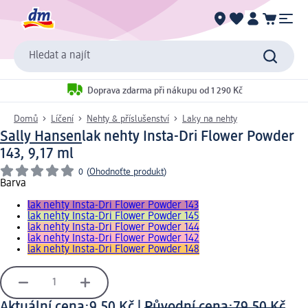
Hledat a najít
Doprava zdarma při nákupu od 1 290 Kč
Domů
Líčení
Nehty & příslušenství
Laky na nehty
Sally Hansen
lak nehty Insta-Dri Flower Powder
143, 9,17 ml
0
(
Ohodnoťte produkt
)
Barva
lak nehty Insta-Dri Flower Powder 143
lak nehty Insta-Dri Flower Powder 145
lak nehty Insta-Dri Flower Powder 144
lak nehty Insta-Dri Flower Powder 142
lak nehty Insta-Dri Flower Powder 148
Aktuální cena:
9,50 Kč
|
Původní cena:
79,50 Kč