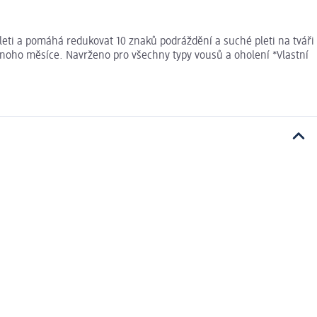
ti a pomáhá redukovat 10 znaků podráždění a suché pleti na tváři
ednoho měsíce. Navrženo pro všechny typy vousů a oholení *Vlastní