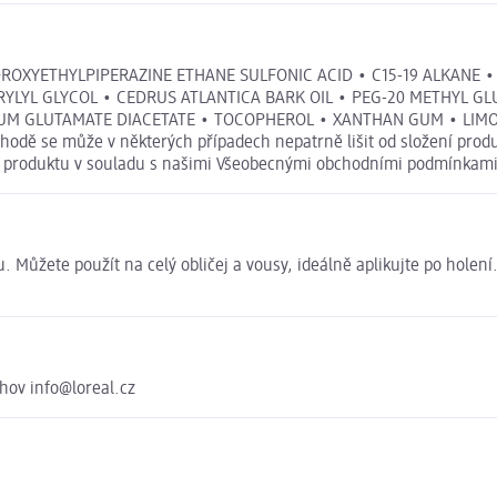
ROXYETHYLPIPERAZINE ETHANE SULFONIC ACID • C15-19 ALKANE •
LYL GLYCOL • CEDRUS ATLANTICA BARK OIL • PEG-20 METHYL GL
M GLUTAMATE DIACETATE • TOCOPHEROL • XANTHAN GUM • LIMON
hodě se může v některých případech nepatrně lišit od složení produ
ní produktu v souladu s našimi Všeobecnými obchodními podmínkami
. Můžete použít na celý obličej a vousy, ideálně aplikujte po holen
chov info@loreal.cz