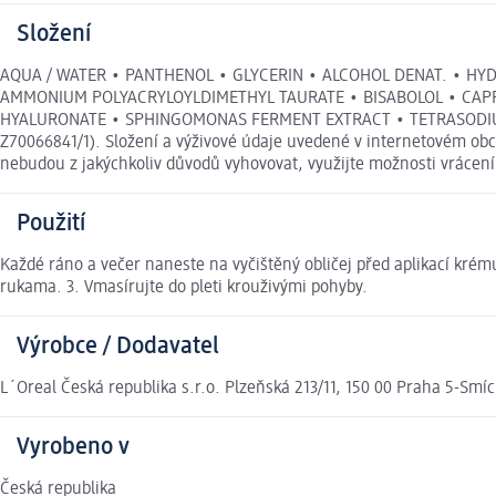
Složení
AQUA / WATER • PANTHENOL • GLYCERIN • ALCOHOL DENAT. • HYD
AMMONIUM POLYACRYLOYLDIMETHYL TAURATE • BISABOLOL • CAPRY
HYALURONATE • SPHINGOMONAS FERMENT EXTRACT • TETRASODIU
Z70066841/1). Složení a výživové údaje uvedené v internetovém obc
nebudou z jakýchkoliv důvodů vyhovovat, využijte možnosti vráce
Použití
Každé ráno a večer naneste na vyčištěný obličej před aplikací krému
rukama. 3. Vmasírujte do pleti krouživými pohyby.
Výrobce / Dodavatel
L´Oreal Česká republika s.r.o. Plzeňská 213/11, 150 00 Praha 5-Smí
Vyrobeno v
Česká republika