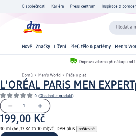
O společnosti
Kariéra
Press centrum
Inspirace & poraden
Hledat a n
Nově
Značky
Líčení
Pleť, tělo & parfémy
Men's Wor
Doprava zdarma při nákupu od 1
Domů
Men's World
Péče o pleť
L'ORÉAL PARiS MEN EXPERT
0
(
Ohodnoťte produkt
)
199,00 Kč
30 ml (66,33 Kč za 10 ml)
vč. DPH plus
poštovné