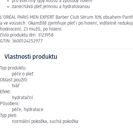
pro všechny typy vousů a způsoby holení
zanechává pleť jemnou a hydratovanou
L'ORÉAL PARiS MEN EXPERT Barber Club Sérum 10% obsahem Pantheno
a ve vousech. Okamžitě zjemňuje pleť i po holení, viditelně reduk
hodnocení, 23 mužů, po holení.
číslo produktu dm: 3123958
GTIN: 3600524252977
Vlastnosti produktu
Typ produktu:
péče o pleť
Oblast použití:
tvář
Efekt:
hydratační
Působení:
péče, hydratace
Typ pleti:
normální pokožka, suchá pokožka