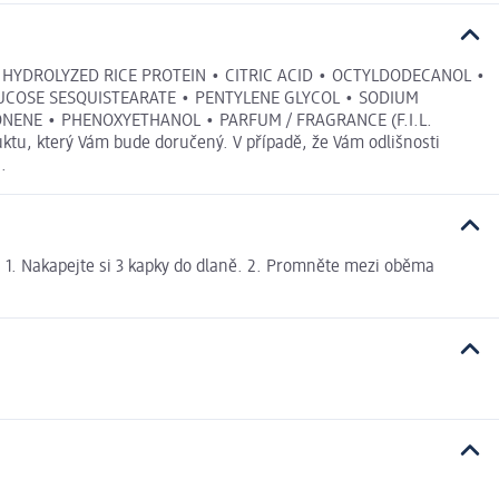
 HYDROLYZED RICE PROTEIN • CITRIC ACID • OCTYLDODECANOL •
UCOSE SESQUISTEARATE • PENTYLENE GLYCOL • SODIUM
ENE • PHENOXYETHANOL • PARFUM / FRAGRANCE (F.I.L.
ktu, který Vám bude doručený. V případě, že Vám odlišnosti
.
í. 1. Nakapejte si 3 kapky do dlaně. 2. Promněte mezi oběma