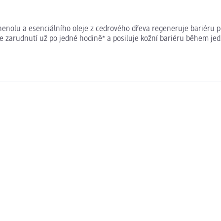
lu a esenciálního oleje z cedrového dřeva regeneruje bariéru ple
uje zarudnutí už po jedné hodině* a posiluje kožní bariéru během j