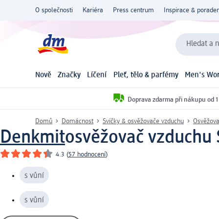
O společnosti
Kariéra
Press centrum
Inspirace & poraden
Hledat a n
Nově
Značky
Líčení
Pleť, tělo & parfémy
Men's Wor
Doprava zdarma při nákupu od 1
Domů
Domácnost
Svíčky & osvěžovače vzduchu
Osvěžova
Denkmit
osvěžovač vzduchu
4.3
(
57 hodnocení
)
s vůní
s vůní