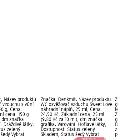
; Název produktu:
Značka: Denkmit; Název produktu:
Značka: Den
č vzduchu s vůní
WC osvěžovač vzduchu Sweet Love
gelový osvě
50 g; Cena:
náhradní náplň, 25 ml; Cena:
levandule, 
ní cena: 150 g
24,50 Kč; Základní cena: 25 ml
Základní cen
); dm značka
(9,80 Kč za 10 ml); dm značka
g); dm značk
í: Dráždivé látky;
grafika; Varování: Hořlavé látky;
Dráždivé lá
tus zelený
Dostupnost: Status zelený
zelený Skla
 šedý Vybrat
Skladem, Status šedý Vybrat
prodejnu d