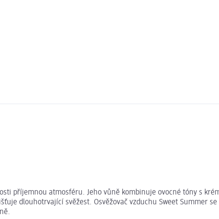
ti příjemnou atmosféru. Jeho vůně kombinuje ovocné tóny s krémov
ťuje dlouhotrvající svěžest. Osvěžovač vzduchu Sweet Summer se p
lně.