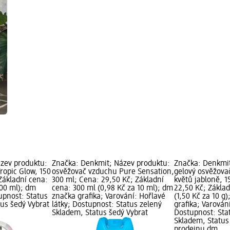
zev produktu:
Značka: Denkmit; Název produktu:
Značka: Denkmit
ropic Glow, 150
osvěžovač vzduchu Pure Sensation,
gelový osvěžova
Základní cena:
300 ml; Cena: 29,50 Kč; Základní
květů jabloně, 1
100 ml); dm
cena: 300 ml (0,98 Kč za 10 ml); dm
22,50 Kč; Základ
upnost: Status
značka grafika; Varování: Hořlavé
(1,50 Kč za 10 g
tus šedý Vybrat
látky; Dostupnost: Status zelený
grafika; Varován
Skladem, Status šedý Vybrat
Dostupnost: Sta
Skladem, Status
prodejnu dm