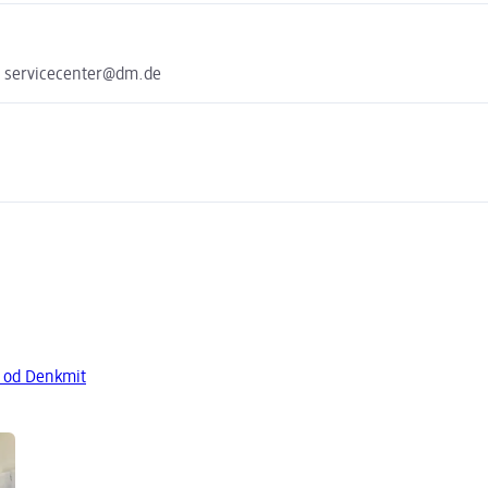
e servicecenter@dm.de
y od Denkmit