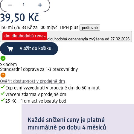
39,50 Kč
150 ml (26,33 Kč za 100 ml)
vč. DPH plus
poštovné
dlouhodobá cena
nebyla zvýšena od 27.02.2026
Vložit do košíku
Skladem
Standardní doprava za 1-3 pracovní dny
Ověřit dostupnost v prodejně dm
Expresní vyzvednutí v prodejně dm do 60 minut
Vrácení zdarma v prodejně dm
25 Kč = 1 dm active beauty bod
Každé snížení ceny je platné
minimálně po dobu 4 měsíců