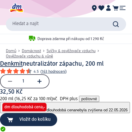
Hledat a najít
Doprava zdarma při nákupu od 1 290 Kč
Domů
Domácnost
Svíčky & osvěžovače vzduchu
Osvěžovače vzduchu & vůně
Denkmit
neutralizátor zápachu, 200 ml
4.5
(
163 hodnocení
)
32,50 Kč
200 ml (16,25 Kč za 100 ml)
vč. DPH plus
poštovné
dlouhodobá cena
nebyla zvýšena od 22.05.2026
Vložit do košíku