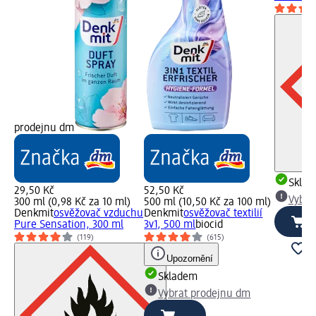
prodejnu dm
Skla
29,50 Kč
52,50 Kč
Vybra
300 ml (0,98 Kč za 10 ml)
500 ml (10,50 Kč za 100 ml)
Denkmit
osvěžovač vzduchu
Denkmit
osvěžovač textilií
Pure Sensation, 300 ml
3v1, 500 ml
biocid
(119)
(615)
Upozornění
Skladem
Vybrat prodejnu dm