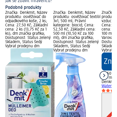
Jak se zbavit mravenců?
Podobné produkty
Značka: Denkmit; Název
Značka: Denkmit; Název
Značka: 
produktu: osvěžovač do
produktu: osvěžovač textilií
produktu
odpadkového koše, 2 ks;
3v1, 500 ml; Právní
vzduchu 
Cena: 27,50 Kč; Základní
kategorie: biocid; Cena:
Cena: 29
cena: 2 ks (13,75 Kč za 1
52,50 Kč; Základní cena:
cena: 30
ks); dm značka grafika;
500 ml (10,50 Kč za 100
100 ml);
Dostupnost: Status zelený
ml); dm značka grafika;
Varování:
Skladem, Status šedý
Dostupnost: Status zelený
Dostupno
Vybrat prodejnu dm
Skladem, Status šedý
Skladem,
Vybrat prodejnu dm
Vybrat p
29,50 Kč
300 ml (
Denkmit
Water Lil