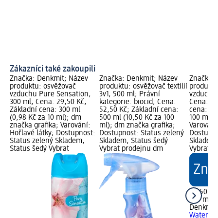
Zákazníci také zakoupili
Značka: Denkmit; Název
Značka: Denkmit; Název
Značka: 
produktu: osvěžovač
produktu: osvěžovač textilií
produktu
vzduchu Pure Sensation,
3v1, 500 ml; Právní
vzduchu 
300 ml; Cena: 29,50 Kč;
kategorie: biocid; Cena:
Cena: 29
Základní cena: 300 ml
52,50 Kč; Základní cena:
cena: 30
(0,98 Kč za 10 ml); dm
500 ml (10,50 Kč za 100
100 ml);
značka grafika; Varování:
ml); dm značka grafika;
Varování:
Hořlavé látky; Dostupnost:
Dostupnost: Status zelený
Dostupno
Status zelený Skladem,
Skladem, Status šedý
Skladem,
Status šedý Vybrat
Vybrat prodejnu dm
Vybrat p
29,50 Kč
300 ml (
Denkmit
Water Lil