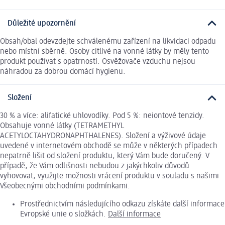
Důležité upozornění
Obsah/obal odevzdejte schválenému zařízení na likvidaci odpadu
nebo místní sběrně. Osoby citlivé na vonné látky by měly tento
produkt používat s opatrností. Osvěžovače vzduchu nejsou
náhradou za dobrou domácí hygienu.
Složení
30 % a více: alifatické uhlovodíky. Pod 5 %: neiontové tenzidy.
Obsahuje vonné látky (TETRAMETHYL
ACETYLOCTAHYDRONAPHTHALENES). Složení a výživové údaje
uvedené v internetovém obchodě se může v některých případech
nepatrně lišit od složení produktu, který Vám bude doručený. V
případě, že Vám odlišnosti nebudou z jakýchkoliv důvodů
vyhovovat, využijte možnosti vrácení produktu v souladu s našimi
Všeobecnými obchodními podmínkami.
Prostřednictvím následujícího odkazu získáte další informace
Evropské unie o složkách.
Další informace