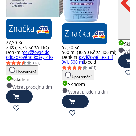
27,50 Kč
Skla
2 ks (13,75 Kč za 1 ks)
52,50 Kč
Vybra
Denkmit
osvěžovač do
500 ml (10,50 Kč za 100 ml)
odpadkového koše, 2 ks
Denkmit
osvěžovač textilií
3v1, 500 ml
biocid
(153)
(615)
Upozornění
Upozornění
Skladem
Skladem
Vybrat prodejnu dm
Vybrat prodejnu dm