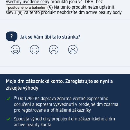
Všechny uvedené ceny produktů jsou vč. DPH, bez
poštovného a balného
(§) Na tento produkt nelze uplatnit
slevu.
(#) Za tento produkt neobdržíte dm active beauty body.
Jak se Vám líbí tato stránka?
Moje dm zákaznické konto: Zaregistrujte se nyní a
získejte výhody
⁽¹⁾ Od 1 290 Kč doprava zdarma včetně expresního
doručení a expresní vyzvednutí v prodejně dm zdarma
pro registrované a přihlášené zákazníky
Spousta výhod díky propojení dm zákaznického a dm
active beauty konta