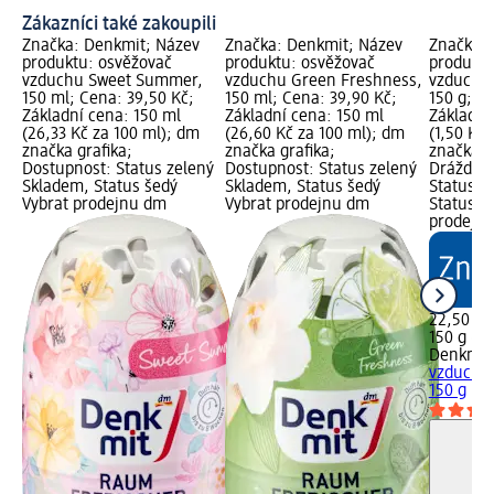
Zákazníci také zakoupili
Značka: Denkmit; Název
Značka: Denkmit; Název
Značka: 
produktu: osvěžovač
produktu: osvěžovač
produktu
vzduchu Sweet Summer,
vzduchu Green Freshness,
vzduchu 
150 ml; Cena: 39,50 Kč;
150 ml; Cena: 39,90 Kč;
150 g; C
Základní cena: 150 ml
Základní cena: 150 ml
Základní
(26,33 Kč za 100 ml); dm
(26,60 Kč za 100 ml); dm
(1,50 Kč 
značka grafika;
značka grafika;
značka g
Dostupnost: Status zelený
Dostupnost: Status zelený
Dráždivé
Skladem, Status šedý
Skladem, Status šedý
Status z
Vybrat prodejnu dm
Vybrat prodejnu dm
Status š
prodejn
22,50 Kč
150 g (1,
Denkmit
vzduchu 
150 g