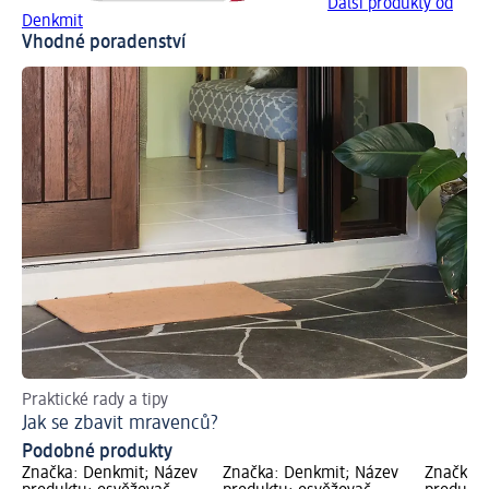
Další produkty od
Denkmit
Vhodné poradenství
Praktické rady a tipy
Jak se zbavit mravenců?
Podobné produkty
Značka: Denkmit; Název
Značka: Denkmit; Název
Značka: 