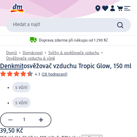
Hledat a najít
Doprava zdarma při nákupu od 1 290 Kč
Domů
Domácnost
Svíčky & osvěžovače vzduchu
Osvěžovače vzduchu & vůně
Denkmit
osvěžovač vzduchu Tropic Glow, 150 ml
4.3
(
28 hodnocení
)
s vůní
s vůní
39,50 Kč