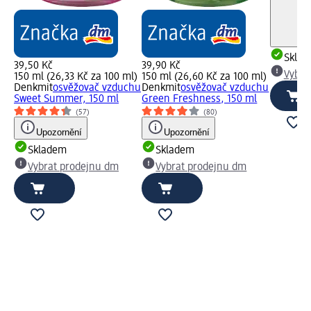
Skla
39,50 Kč
39,90 Kč
Vybra
150 ml (26,33 Kč za 100 ml)
150 ml (26,60 Kč za 100 ml)
Denkmit
osvěžovač vzduchu
Denkmit
osvěžovač vzduchu
Sweet Summer, 150 ml
Green Freshness, 150 ml
(57)
(80)
Upozornění
Upozornění
Skladem
Skladem
Vybrat prodejnu dm
Vybrat prodejnu dm