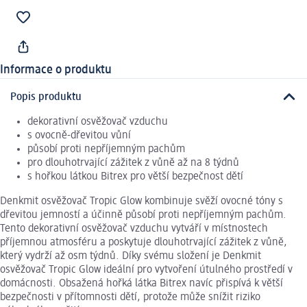
Informace o produktu
Popis produktu
dekorativní osvěžovač vzduchu
s ovocně-dřevitou vůní
působí proti nepříjemným pachům
pro dlouhotrvající zážitek z vůně až na 8 týdnů
s hořkou látkou Bitrex pro větší bezpečnost dětí
Denkmit osvěžovač Tropic Glow kombinuje svěží ovocné tóny s
dřevitou jemností a účinně působí proti nepříjemným pachům.
Tento dekorativní osvěžovač vzduchu vytváří v místnostech
příjemnou atmosféru a poskytuje dlouhotrvající zážitek z vůně,
který vydrží až osm týdnů. Díky svému složení je Denkmit
osvěžovač Tropic Glow ideální pro vytvoření útulného prostředí v
domácnosti. Obsažená hořká látka Bitrex navíc přispívá k větší
bezpečnosti v přítomnosti dětí, protože může snížit riziko