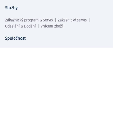
Služby
Zákaznický program & Servis
Zákaznický servis
Odeslání & Dodání
Vrácení zboží
Společnost
O společnosti
Společenská odpovědnost
Kariéra
Press centrum
Svět dm
Platební možnosti