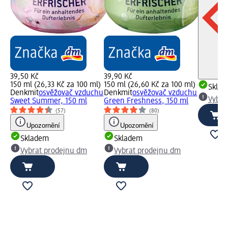
39,50 Kč
39,90 Kč
150 ml (26,33 Kč za 100 ml)
150 ml (26,60 Kč za 100 ml)
Skla
Denkmit
osvěžovač vzduchu
Denkmit
osvěžovač vzduchu
Vybra
Sweet Summer, 150 ml
Green Freshness, 150 ml
(57)
(80)
Upozornění
Upozornění
Skladem
Skladem
Vybrat prodejnu dm
Vybrat prodejnu dm