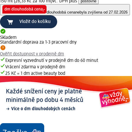
150 ml (26,33 Kč za 100 ml)
vč. DPH plus
poštovné
dlouhodobá cena
nebyla zvýšena od 27.02.2026
Vložit do košíku
Skladem
Standardní doprava za 1-3 pracovní dny
Ověřit dostupnost v prodejně dm
Expresní vyzvednutí v prodejně dm do 60 minut
Vrácení zdarma v prodejně dm
25 Kč = 1 dm active beauty bod
Každé snížení ceny je platné
minimálně po dobu 4 měsíců
Více o dm dlouhodobých cenách