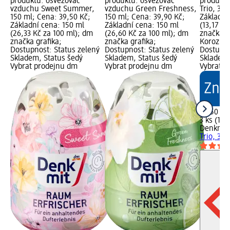
produktu: osvěžovač
produktu: osvěžovač
produktu
vzduchu Sweet Summer,
vzduchu Green Freshness,
Trio, 3 k
150 ml; Cena: 39,50 Kč;
150 ml; Cena: 39,90 Kč;
Základní
Základní cena: 150 ml
Základní cena: 150 ml
(13,17 Kč
(26,33 Kč za 100 ml); dm
(26,60 Kč za 100 ml); dm
značka g
značka grafika;
značka grafika;
Korozivn
Dostupnost: Status zelený
Dostupnost: Status zelený
Dostupno
Skladem, Status šedý
Skladem, Status šedý
Skladem,
Vybrat prodejnu dm
Vybrat prodejnu dm
Vybrat p
39,50 Kč
3 ks (13,
Denkmit
Trio, 3 ks