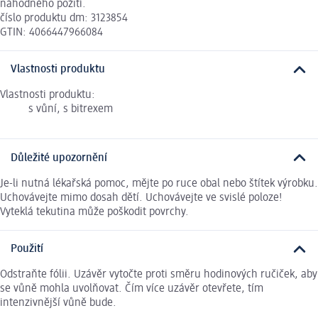
náhodného požití.
číslo produktu dm: 3123854
GTIN: 4066447966084
Vlastnosti produktu
Vlastnosti produktu:
s vůní, s bitrexem
Důležité upozornění
Je-li nutná lékařská pomoc, mějte po ruce obal nebo štítek výrobku.
Uchovávejte mimo dosah dětí. Uchovávejte ve svislé poloze!
Vyteklá tekutina může poškodit povrchy.
Použití
Odstraňte fólii. Uzávěr vytočte proti směru hodinových ručiček, aby
se vůně mohla uvolňovat. Čím více uzávěr otevřete, tím
intenzivnější vůně bude.