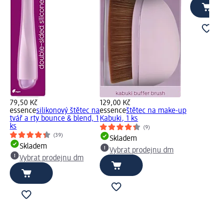
79,50 Kč
129,00 Kč
essence
silikonový štětec na
essence
štětec na make-up
tvář a rty bounce & blend, 1
Kabuki, 1 ks
ks
(9)
(39)
Skladem
Skladem
Vybrat prodejnu dm
Vybrat prodejnu dm