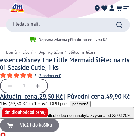
Hledat a najít
Doprava zdarma při nákupu od 1 290 Kč
Domů
Líčení
Doplňky líčení
Štětce na líčení
essence
Disney The Little Mermaid štětec na rty
01 Seaside Cutie, 1 ks
5
(
3 hodnocení
)
Aktuální cena:
29,50 Kč
|
Původní cena:
49,90 Kč
1 ks (29,50 Kč za 1 ks)
vč. DPH plus
poštovné
dlouhodobá cena
nebyla zvýšena od 23.03.2026
Vložit do košíku