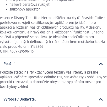
fialkově perleťová rukojeť
silikonový aplikátor
essence Disney The Little Mermaid štětec na rty 01 Seaside Cutie s
perleťovou rukojetí se silikonovým aplikátorem je ideální pro
aplikaci a roztírání vašich oblíbených produktů na rty. V designu
kolekce kombinuje hravý design a každodenní funkčnost. Snadno
se čistí a příjemně se používá. Je ideálním společníkem pro
vytvoření jemných definovaných rtů s nádechem mořského kouzla.
číslo produktu dm: 3122266
GTIN: 4059729596116
Použití
Použijte štětec na rty k zachycení textury vaší rtěnky a přesné
aplikaci. Začněte uprostřed dolního rtu, stiskněte rty k sobě, aby se
produkt rozmazal, a dokončete obrysem a vyplněním mezer pro
bezchybný vzhled.
Výrobce / Dodavatel