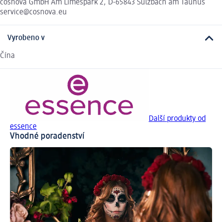
cosnova GmbH Am Limespark 2, D-65843 Sulzbach am Taunus
service@cosnova.eu
Vyrobeno v
Čína
Další produkty od
essence
Vhodné poradenství