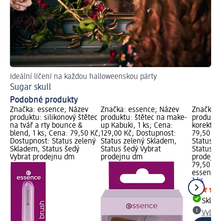
Ideální líčení na každou halloweenskou párty
Sugar skull
Podobné produkty
Značka: essence; Název
Značka: essence; Název
Značka: 
produktu: silikonový štětec
produktu: štětec na make-
produktu
na tvář a rty bounce &
up Kabuki, 1 ks; Cena:
korektor,
blend, 1 ks; Cena: 79,50 Kč;
129,00 Kč; Dostupnost:
79,50 Kč
Dostupnost: Status zelený
Status zelený Skladem,
Status z
Skladem, Status šedý
Status šedý Vybrat
Status š
Vybrat prodejnu dm
prodejnu dm
prodejn
79,50 Kč
essence
1 ks
Skla
Vybra