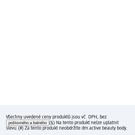
Všechny uvedené ceny produktů jsou vč. DPH, bez
poštovného a balného
(§) Na tento produkt nelze uplatnit
slevu.
(#) Za tento produkt neobdržíte dm active beauty body.