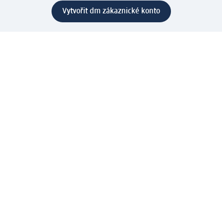
Vytvořit dm zákaznické konto
Služby
Zákaznický program & Servis
Zákaznický servis
Odeslání & Dodání
Vrácení zboží
Společnost
O společnosti
Společenská odpovědnost
Kariéra
Press centrum
Svět dm
Platební možnosti