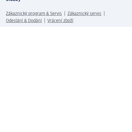
Zákaznický program & Servis
Zákaznický servis
Odeslání & Dodání
Vrácení zboží
Společnost
O společnosti
Společenská odpovědnost
Kariéra
Press centrum
Svět dm
Platební možnosti