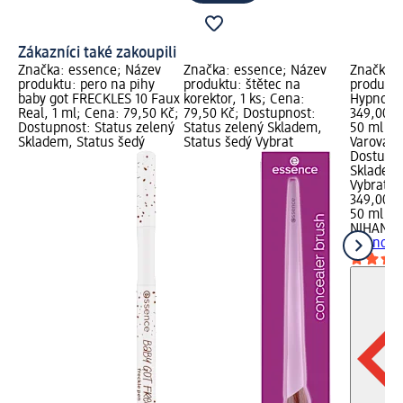
Zákazníci také zakoupili
Značka: essence; Název
Značka: essence; Název
Značka: 
produktu: pero na pihy
produktu: štětec na
produkt
baby got FRECKLES 10 Faux
korektor, 1 ks; Cena:
Hypnotiq
Real, 1 ml; Cena: 79,50 Kč;
79,50 Kč; Dostupnost:
349,00 K
Dostupnost: Status zelený
Status zelený Skladem,
50 ml (69
Skladem, Status šedý
Status šedý Vybrat
Varování:
Dostupno
Skladem,
Vybrat p
349,00 K
50 ml (6
NIHAN
dá
Hypnotiq