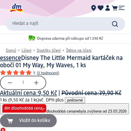
Hledat a najít
Doprava zdarma při nákupu od 1 290 Kč
Domů
Líčení
Doplňky líčení
Štětce na líčení
essence
Disney The Little Mermaid kartáček na
obočí 01 My Way, My Waves, 1 ks
5
(
3 hodnocení
)
Aktuální cena:
9,50 Kč
|
Původní cena:
39,90 Kč
1 ks (9,50 Kč za 1 ks)
vč. DPH plus
poštovné
dlouhodobá cena
nebyla zvýšena od 23.03.2026
Vložit do košíku