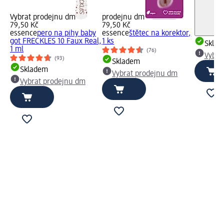
Vybrat prodejnu dm
prodejnu dm
79,50 Kč
79,50 Kč
essence
pero na pihy baby
essence
štětec na korektor,
got FRECKLES 10 Faux Real,
1 ks
Skla
1 ml
(76)
Vybra
(93)
Skladem
Skladem
Vybrat prodejnu dm
Vybrat prodejnu dm