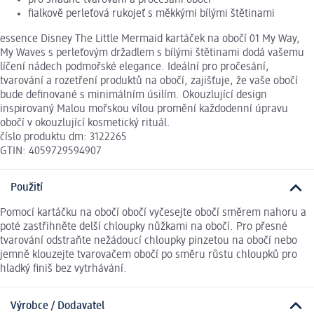
fialkově perleťová rukojeť s měkkými bílými štětinami
essence Disney The Little Mermaid kartáček na obočí 01 My Way,
My Waves s perleťovým držadlem s bílými štětinami dodá vašemu
líčení nádech podmořské elegance. Ideální pro pročesání,
tvarování a rozetření produktů na obočí, zajišťuje, že vaše obočí
bude definované s minimálním úsilím. Okouzlující design
inspirovaný Malou mořskou vílou promění každodenní úpravu
obočí v okouzlující kosmetický rituál.
číslo produktu dm: 3122265
GTIN: 4059729594907
Použití
Pomocí kartáčku na obočí obočí vyčesejte obočí směrem nahoru a
poté zastřihněte delší chloupky nůžkami na obočí. Pro přesné
tvarování odstraňte nežádoucí chloupky pinzetou na obočí nebo
jemně klouzejte tvarovačem obočí po směru růstu chloupků pro
hladký finiš bez vytrhávání.
Výrobce / Dodavatel