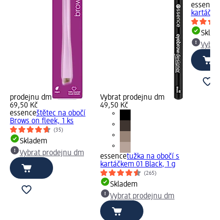
essence
kartáčke
Skla
Vybra
prodejnu dm
Vybrat prodejnu dm
69,50 Kč
49,50 Kč
essence
štětec na obočí
Brows on fleek, 1 ks
(35)
Skladem
Vybrat prodejnu dm
essence
tužka na obočí s
kartáčkem 01 Black, 1 g
(265)
Skladem
Vybrat prodejnu dm