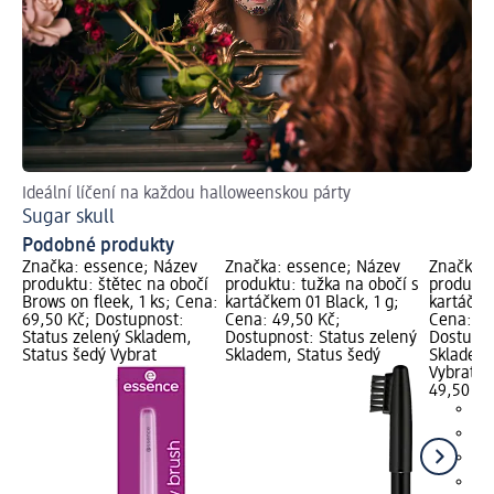
Ideální líčení na každou halloweenskou párty
Sugar skull
Podobné produkty
Značka: essence; Název
Značka: essence; Název
Značka: 
produktu: štětec na obočí
produktu: tužka na obočí s
produktu
Brows on fleek, 1 ks; Cena:
kartáčkem 01 Black, 1 g;
kartáčke
69,50 Kč; Dostupnost:
Cena: 49,50 Kč;
Cena: 49
Status zelený Skladem,
Dostupnost: Status zelený
Dostupno
Status šedý Vybrat
Skladem, Status šedý
Skladem,
Vybrat p
49,50 Kč