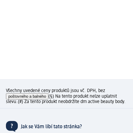
Všechny uvedené ceny produktů jsou vč. DPH, bez
poštovného a balného
(§) Na tento produkt nelze uplatnit
slevu.
(#) Za tento produkt neobdržíte dm active beauty body.
Jak se Vám líbí tato stránka?