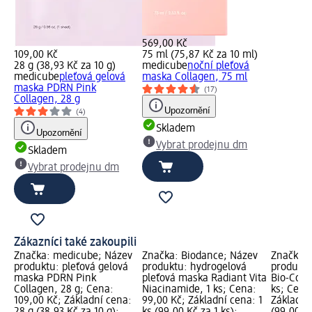
569,00 Kč
109,00 Kč
75 ml (75,87 Kč za 10 ml)
28 g (38,93 Kč za 10 g)
medicube
noční pleťová
medicube
pleťová gelová
maska Collagen, 75 ml
maska PDRN Pink
(17)
Collagen, 28 g
Upozornění
(4)
Skladem
Upozornění
Vybrat prodejnu dm
Skladem
Vybrat prodejnu dm
Zákazníci také zakoupili
Značka: medicube; Název
Značka: Biodance; Název
Značka: 
produktu: pleťová gelová
produktu: hydrogelová
produktu
maska PDRN Pink
pleťová maska Radiant Vita
Bio-Coll
Collagen, 28 g; Cena:
Niacinamide, 1 ks; Cena:
ks; Cena
109,00 Kč; Základní cena:
99,00 Kč; Základní cena: 1
Základní 
28 g (38,93 Kč za 10 g);
ks (99,00 Kč za 1 ks);
(99,00 Kč