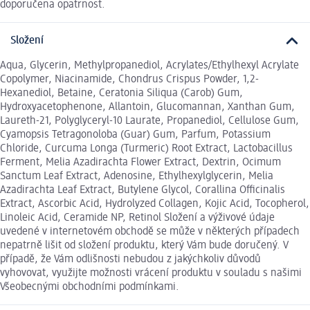
doporučena opatrnost.
Složení
Aqua, Glycerin, Methylpropanediol, Acrylates/Ethylhexyl Acrylate
Copolymer, Niacinamide, Chondrus Crispus Powder, 1,2-
Hexanediol, Betaine, Ceratonia Siliqua (Carob) Gum,
Hydroxyacetophenone, Allantoin, Glucomannan, Xanthan Gum,
Laureth-21, Polyglyceryl-10 Laurate, Propanediol, Cellulose Gum,
Cyamopsis Tetragonoloba (Guar) Gum, Parfum, Potassium
Chloride, Curcuma Longa (Turmeric) Root Extract, Lactobacillus
Ferment, Melia Azadirachta Flower Extract, Dextrin, Ocimum
Sanctum Leaf Extract, Adenosine, Ethylhexylglycerin, Melia
Azadirachta Leaf Extract, Butylene Glycol, Corallina Officinalis
Extract, Ascorbic Acid, Hydrolyzed Collagen, Kojic Acid, Tocopherol,
Linoleic Acid, Ceramide NP, Retinol Složení a výživové údaje
uvedené v internetovém obchodě se může v některých případech
nepatrně lišit od složení produktu, který Vám bude doručený. V
případě, že Vám odlišnosti nebudou z jakýchkoliv důvodů
vyhovovat, využijte možnosti vrácení produktu v souladu s našimi
Všeobecnými obchodními podmínkami.