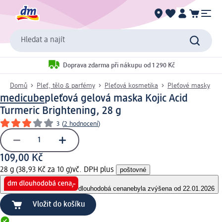
Hledat a najít
Doprava zdarma při nákupu od 1 290 Kč
Domů
Pleť, tělo & parfémy
Pleťová kosmetika
Pleťové masky
medicube
pleťová gelová maska Kojic Acid
Turmeric Brightening, 28 g
3
(
2 hodnocení
)
109,00 Kč
28 g (38,93 Kč za 10 g)
vč. DPH plus
poštovné
dlouhodobá cena
nebyla zvýšena od 22.01.2026
Vložit do košíku