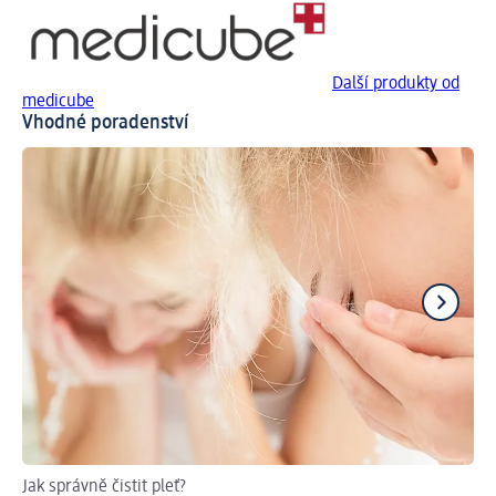
Další produkty od
medicube
Vhodné poradenství
Jak správně čistit pleť?
Jak