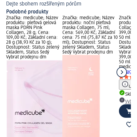
Dejte sbohem rozšířeným pórům
Zd
Podobné produkty
Značka: medicube; Název
Značka: medicube; Název
Značka: 
produktu: pleťová gelová
produktu: noční pleťová
produktu
maska PDRN Pink
maska Collagen, 75 ml;
Collagen 
Collagen, 28 g; Cena:
Cena: 569,00 Kč; Základní
399,00 K
109,00 Kč; Základní cena:
cena: 75 ml (75,87 Kč za 10
50 ml (79
28 g (38,93 Kč za 10 g);
ml); Dostupnost: Status
Dostupno
Dostupnost: Status zelený
zelený Skladem, Status
Skladem,
Skladem, Status šedý
šedý Vybrat prodejnu dm
Vybrat p
Vybrat prodejnu dm
399,00 K
50 ml (7
medicub
Collagen 
Upoz
Skla
Vybra