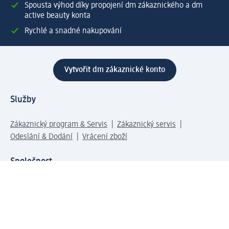
Spousta výhod díky propojení dm zákaznického a dm
active beauty konta
Rychlé a snadné nakupování
Vytvořit dm zákaznické konto
Služby
Zákaznický program & Servis
Zákaznický servis
Odeslání & Dodání
Vrácení zboží
Společnost
O společnosti
Společenská odpovědnost
Kariéra
Press centrum
Svět dm