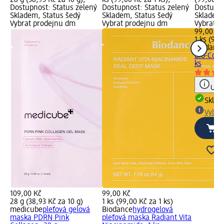
Dostupnost: Status zelený
Dostupnost: Status zelený
Dostupno
Skladem, Status šedý
Skladem, Status šedý
Skladem,
Vybrat prodejnu dm
Vybrat prodejnu dm
Vybrat p
99,00 Kč
1 ks (99,
Biodanc
Bio-Coll
ks
Upoz
Skla
Vybra
109,00 Kč
99,00 Kč
28 g (38,93 Kč za 10 g)
1 ks (99,00 Kč za 1 ks)
medicube
pleťová gelová
Biodance
hydrogelová
maska PDRN Pink
pleťová maska Radiant Vita