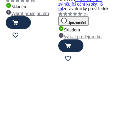
OCUTEIN
Sensitive Plus
(0)
zvlhčující oční kapky, 15
Skladem
ml
zdravotnický prostředek
Vybrat prodejnu dm
(0)
Upozornění
Skladem
Vybrat prodejnu dm