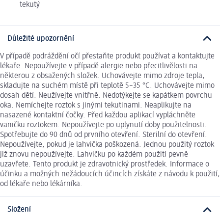
tekutý
Důležité upozornění
V případě podráždění očí přestaňte produkt používat a kontaktujte
lékaře. Nepoužívejte v případě alergie nebo přecitlivělosti na
některou z obsažených složek. Uchovávejte mimo zdroje tepla,
skladujte na suchém místě při teplotě 5–35 °C. Uchovávejte mimo
dosah dětí. Neužívejte vnitřně. Nedotýkejte se kapátkem povrchu
oka. Nemíchejte roztok s jinými tekutinami. Neaplikujte na
nasazené kontaktní čočky. Před každou aplikací vypláchněte
vaničku roztokem. Nepoužívejte po uplynutí doby použitelnosti.
Spotřebujte do 90 dnů od prvního otevření. Sterilní do otevření.
Nepoužívejte, pokud je lahvička poškozená. Jednou použitý roztok
již znovu nepoužívejte. Lahvičku po každém použití pevně
uzavřete. Tento produkt je zdravotnický prostředek. Informace o
účinku a možných nežádoucích účincích získáte z návodu k použití,
od lékaře nebo lékárníka.
Složení