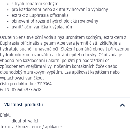
s hyaluronátem sodným
pro každodenní nebo akutní zvlhčování a výplachy
extrakt z Euphrasia officinalis
obnovení přirozené hydrolipidické rovnováhy
uvnitř oční vanička k výplachům
Ocutein Sensitive oční voda s hyaluronátem sodným, extraktem z
Euphrasia officinalis a gelem Aloe vera jemně čistí, zklidňuje a
hydratuje suché i unavené oči. Složení pomáhá obnovit přirozenou
hydrolipidickou rovnováhu a chrání epitel rohovky. Oční voda je
vhodná pro každodenní i akutní použití při podráždění očí
způsobeném vnějšími vlivy, nošením kontaktních čoček nebo
dlouhodobým zrakovým vypětím. Lze aplikovat kapátkem nebo
vyplachovací vaničkou.
číslo produktu dm: 3119364
GTIN: 8594059739438
Vlastnosti produktu
Efekt:
dlouhotrvající
Textura / konzistence / aplikace: