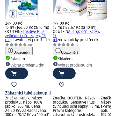
249,00 Kč
199,00 Kč
15 ml (166,00 Kč za 10 ml)
15 ml (132,67 Kč za 10 ml)
OCUTEIN
Sensitive Plus
OCUTEIN
Allergo oční kapky,
zvlhčující oční kapky, 15
15
ml
zdravotnický prostředek
ml
zdravotnický prostředek
(0)
(0)
Upozornění
Upozornění
Skladem
Skladem
Vybrat prodejnu dm
Vybrat prodejnu dm
Zákazníci také zakoupili
Značka: Kubík; Název
Značka: OCUTEIN; Název
Značka: 
produktu: nápoj 100%
produktu: Sensitive Plus
Název pr
jablko, 300 ml; Cena:
zvlhčující oční kapky, 15 ml;
skvrny o
24,50 Kč; Základní cena:
Právní kategorie:
potu, 25
300 ml (8,17 Kč za 100 ml);
zdravotnický prostředek;
109,00 K