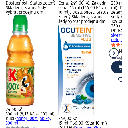
Dostupnost: Status zelený
Cena: 249,00 Kč; Základní
250 ml (
Skladem, Status šedý
cena: 15 ml (166,00 Kč za
ml); Dos
Vybrat prodejnu dm
10 ml); Dostupnost: Status
zelený S
zelený Skladem, Status
šedý Vyb
šedý Vybrat prodejnu dm
109,00 K
250 ml (
Dr. Bec
skvrny o
potu, 25
Skla
Vybra
24,50 Kč
300 ml (8,17 Kč za 100 ml)
Kubík
nápoj 100% jablko,
249,00 Kč
300 ml
15 ml (166,00 Kč za 10 ml)