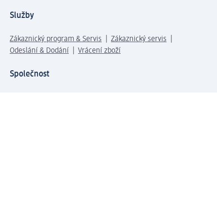
Služby
Zákaznický program & Servis
Zákaznický servis
Odeslání & Dodání
Vrácení zboží
Společnost
O společnosti
Společenská odpovědnost
Kariéra
Press centrum
Svět dm
Platební možnosti