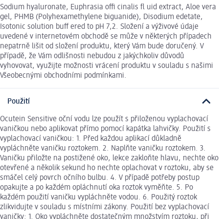
Sodium hyaluronate, Euphrasia offi cinalis fl uid extract, Aloe vera
gel, PHMB (Polyhexamethylene biguanide), Disodium edetate,
Isotonic solution buff ered to pH 7,2. Složení a výživové údaje
uvedené v internetovém obchodě se může v některých případech
nepatrně lišit od složení produktu, který Vám bude doručený. V
případě, že Vám odlišnosti nebudou z jakýchkoliv důvodů
vyhovovat, využijte možnosti vrácení produktu v souladu s našimi
Všeobecnými obchodními podmínkami.
Použití
Ocutein Sensitive oční vodu lze použít s přiloženou vyplachovací
vaničkou nebo aplikovat přímo pomocí kapátka lahvičky. Použití s
vyplachovací vaničkou: 1. Před každou aplikací důkladně
vypláchněte vaničku roztokem. 2. Naplňte vaničku roztokem. 3.
Vaničku přiložte na postižené oko, lekce zakloňte hlavu, nechte oko
otevřené a několik sekund ho nechte oplachovat v roztoku, aby se
smáčel celý povrch očního bulbu. 4. V případě potřeby postup
opakujte a po každém opláchnutí oka roztok vyměňte. 5. Po
každém použití vaničku vypláchněte vodou. 6. Použitý roztok
zlikvidujte v souladu s místními zákony. Použití bez vyplachovací
vaničky: 1. Oko vypláchněte dostatečným množstvím roztoku, při