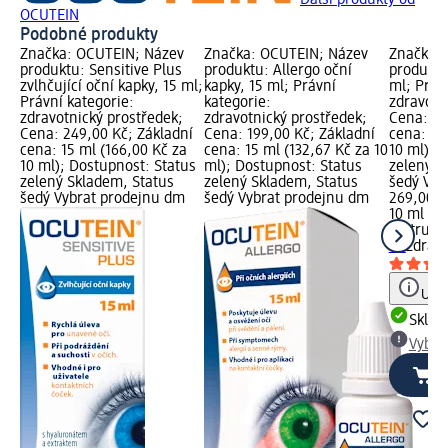
Další produkty od
OCUTEIN
Podobné produkty
Značka: OCUTEIN; Název
Značka: OCUTEIN; Název
Značka: 
produktu: Sensitive Plus
produktu: Allergo oční
produktu
zvlhčující oční kapky, 15 ml;
kapky, 15 ml; Právní
ml; Práv
Právní kategorie:
kategorie:
zdravotn
zdravotnický prostředek;
zdravotnický prostředek;
Cena: 26
Cena: 249,00 Kč; Základní
Cena: 199,00 Kč; Základní
cena: 10
cena: 15 ml (166,00 Kč za
cena: 15 ml (132,67 Kč za 10
10 ml); 
10 ml); Dostupnost: Status
ml); Dostupnost: Status
zelený S
zelený Skladem, Status
zelený Skladem, Status
šedý Vyb
šedý Vybrat prodejnu dm
šedý Vybrat prodejnu dm
269,00 K
10 ml (2
Biotrue
o
ml
zdravo
Upoz
Skla
Vybra