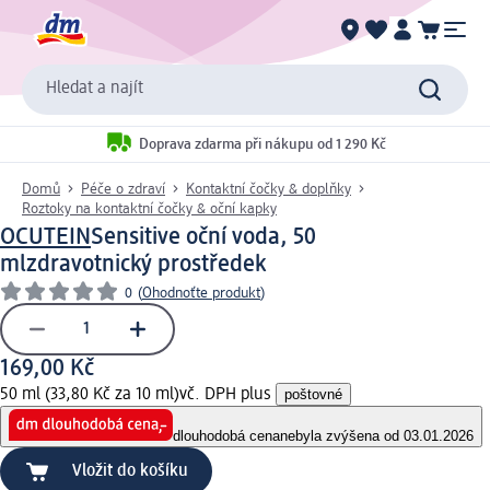
Hledat a najít
Doprava zdarma při nákupu od 1 290 Kč
Domů
Péče o zdraví
Kontaktní čočky & doplňky
Roztoky na kontaktní čočky & oční kapky
OCUTEIN
Sensitive oční voda, 50
ml
zdravotnický prostředek
0
(
Ohodnoťte produkt
)
169,00 Kč
50 ml (33,80 Kč za 10 ml)
vč. DPH plus
poštovné
dlouhodobá cena
nebyla zvýšena od 03.01.2026
Vložit do košíku