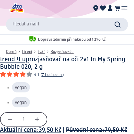
Hledat a najít
Doprava zdarma při nákupu od 1 290 Kč
Domů
Líčení
Tvář
Rozjasňovače
trend !t up
rozjasňovač na oči 2v1 In My Spring
Bubble 020, 2 g
4.1
(
7 hodnocení
)
vegan
vegan
Aktuální cena:
39,50 Kč
|
Původní cena:
79,50 Kč