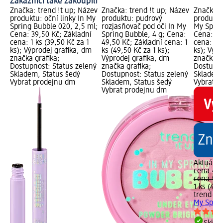
Zákazníci také zakoupili
Značka: trend !t up; Název
Značka: trend !t up; Název
Značka: 
produktu: oční linky In My
produktu: pudrový
produktu
Spring Bubble 020, 2,5 ml;
rozjasňovač pod oči In My
My Sprin
Cena: 39,50 Kč; Základní
Spring Bubble, 4 g; Cena:
Cena: 49
cena: 1 ks (39,50 Kč za 1
49,50 Kč; Základní cena: 1
cena: 1 k
ks); Výprodej grafika, dm
ks (49,50 Kč za 1 ks);
ks); Výpr
značka grafika;
Výprodej grafika, dm
značka g
Dostupnost: Status zelený
značka grafika;
Dostupno
Skladem, Status šedý
Dostupnost: Status zelený
Skladem,
Vybrat prodejnu dm
Skladem, Status šedý
Vybrat p
Vybrat prodejnu dm
Aktuální
cena:
49,
cena:
99,
1 ks (49,
trend !t 
My Sprin