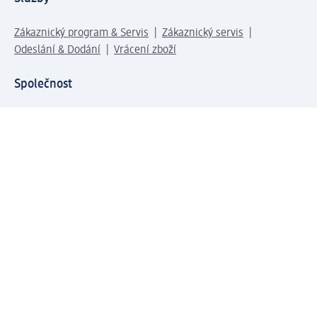
Zákaznický program & Servis
Zákaznický servis
Odeslání & Dodání
Vrácení zboží
Společnost
O společnosti
Společenská odpovědnost
Kariéra
Press centrum
Svět dm
Platební možnosti