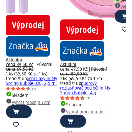
Skla
Vybra
Aktuální
cena:
39,50 Kč
|
Původní
Aktuální
cena:
69,50 Kč
cena:
49,50 Kč
|
Původní
1 ks (39,50 Kč za 1 ks)
cena:
89,50 Kč
trend !t up
oční linky In My
1 ks (49,50 Kč za 1 ks)
Spring Bubble 020, 2,5 ml
trend !t up
pudrový
rozjasňovač pod oči In My
(2)
Spring Bubble, 4 g
Skladem
(9)
Vybrat prodejnu dm
Skladem
Vybrat prodejnu dm