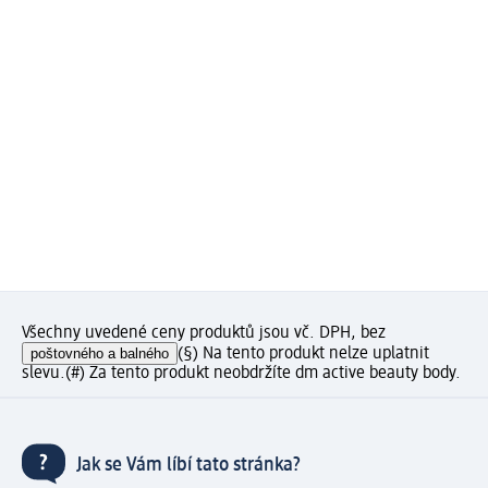
Všechny uvedené ceny produktů jsou vč. DPH, bez
poštovného a balného
(§) Na tento produkt nelze uplatnit
slevu.
(#) Za tento produkt neobdržíte dm active beauty body.
Jak se Vám líbí tato stránka?