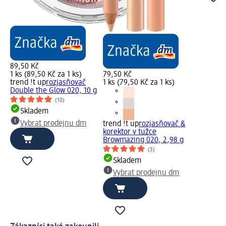
89,50 Kč
1 ks (89,50 Kč za 1 ks)
79,50 Kč
trend !t up
rozjasňovač
1 ks (79,50 Kč za 1 ks)
Double the Glow 020, 10 g
(10)
Skladem
Vybrat prodejnu dm
trend !t up
rozjasňovač &
korektor v tužce
Browmazing 020, 2,98 g
(3)
Skladem
Vybrat prodejnu dm