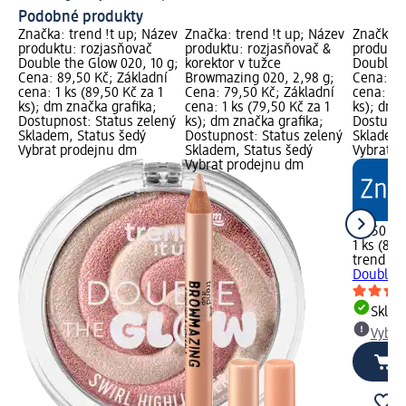
Podobné produkty
Značka: trend !t up; Název
Značka: trend !t up; Název
Značka: 
produktu: rozjasňovač
produktu: rozjasňovač &
produktu
Double the Glow 020, 10 g;
korektor v tužce
Double t
Cena: 89,50 Kč; Základní
Browmazing 020, 2,98 g;
Cena: 89
cena: 1 ks (89,50 Kč za 1
Cena: 79,50 Kč; Základní
cena: 1 k
ks); dm značka grafika;
cena: 1 ks (79,50 Kč za 1
ks); dm 
Dostupnost: Status zelený
ks); dm značka grafika;
Dostupno
Skladem, Status šedý
Dostupnost: Status zelený
Skladem,
Vybrat prodejnu dm
Skladem, Status šedý
Vybrat p
Vybrat prodejnu dm
89,50 Kč
1 ks (89,
trend !t 
Double t
Skla
Vybra