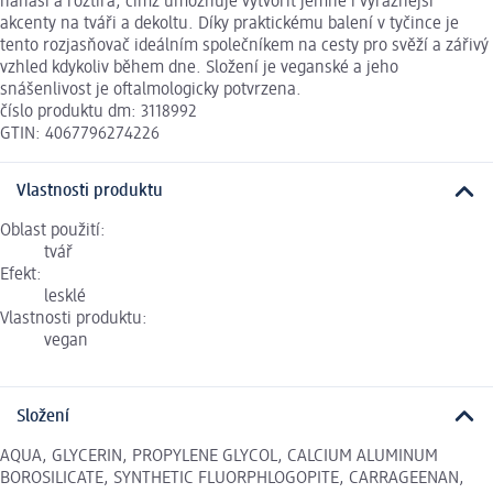
nanáší a roztírá, čímž umožňuje vytvořit jemné i výraznější
akcenty na tváři a dekoltu. Díky praktickému balení v tyčince je
tento rozjasňovač ideálním společníkem na cesty pro svěží a zářivý
vzhled kdykoliv během dne. Složení je veganské a jeho
snášenlivost je oftalmologicky potvrzena.
číslo produktu dm: 3118992
GTIN: 4067796274226
Vlastnosti produktu
Oblast použití:
tvář
Efekt:
lesklé
Vlastnosti produktu:
vegan
Složení
AQUA, GLYCERIN, PROPYLENE GLYCOL, CALCIUM ALUMINUM
BOROSILICATE, SYNTHETIC FLUORPHLOGOPITE, CARRAGEENAN,