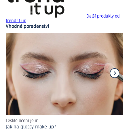
Další produkty od
trend !t up
Vhodné poradenství
Lesklé líčení je in
Ná
Jak na glossy make-up?
Vy