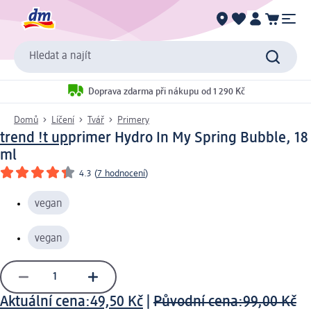
Hledat a najít
Doprava zdarma při nákupu od 1 290 Kč
Domů
Líčení
Tvář
Primery
trend !t up
primer Hydro In My Spring Bubble, 18
ml
4.3
(
7 hodnocení
)
vegan
vegan
Aktuální cena:
49,50 Kč
|
Původní cena:
99,00 Kč