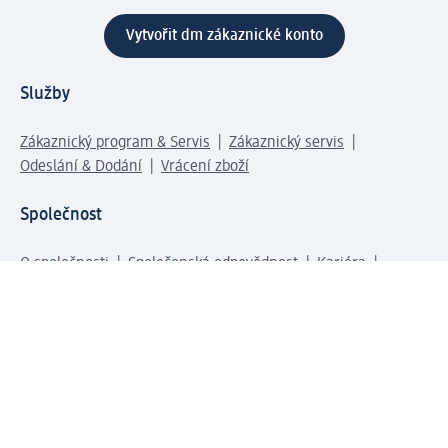
Vytvořit dm zákaznické konto
Služby
Zákaznický program & Servis
Zákaznický servis
Odeslání & Dodání
Vrácení zboží
Společnost
O společnosti
Společenská odpovědnost
Kariéra
Press centrum
Svět dm