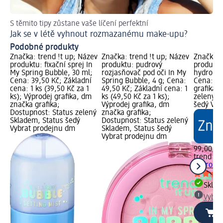
S těmito tipy zůstane vaše líčení perfektní
Ra
Jak se v létě vyhnout rozmazanému make-upu?
Ja
Podobné produkty
Značka: trend !t up; Název
Značka: trend !t up; Název
Značka: 
produktu: fixační sprej In
produktu: pudrový
produktu
My Spring Bubble, 30 ml;
rozjasňovač pod oči In My
hydro + 
Cena: 39,50 Kč; Základní
Spring Bubble, 4 g; Cena:
Cena: 99
cena: 1 ks (39,50 Kč za 1
49,50 Kč; Základní cena: 1
grafika;
ks); Výprodej grafika, dm
ks (49,50 Kč za 1 ks);
zelený S
značka grafika;
Výprodej grafika, dm
šedý Vyb
Dostupnost: Status zelený
značka grafika;
Skladem, Status šedý
Dostupnost: Status zelený
Vybrat prodejnu dm
Skladem, Status šedý
Vybrat prodejnu dm
99,00 Kč
trend !t 
hydro + 
Skla
Vybra