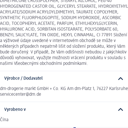
DIMETHICONE CROSSPOLYMER, STEARYL ALCOHOL, PEG-40
HYDROGENATED CASTOR OIL, GLYCERYL STEARATE, HYDROXYETHYL
ACRYLATE/SODIUM ACRYLOYLDIMETHYL TAURATE COPOLYMER,
SYNTHETIC FLUORPHLOGOPITE, SODIUM HYDROXIDE, ASCORBIC
ACID, TOCOPHERYL ACETATE, PARFUM, ETHYLHEXYLGLYCERIN,
HYALURONIC ACID, SORBITAN ISOSTEARATE, POLYSORBATE 60,
BENZYL SALICYLATE, TIN OXIDE, HEXYL CINNAMAL, CI 77891 Složení
a výživové údaje uvedené v internetovém obchodě se může v
některých případech nepatrně lišit od složení produktu, který Vám
bude doručený. V případě, že Vám odlišnosti nebudou z jakýchkoliv
důvodů vyhovovat, využijte možnosti vrácení produktu v souladu s
našimi Všeobecnými obchodními podmínkami.
Výrobce / Dodavatel
dm-drogerie markt GmbH + Co. KG Am dm-Platz 1, 76227 Karlsruhe
servicecenter@dm.de
Vyrobeno v
Čína