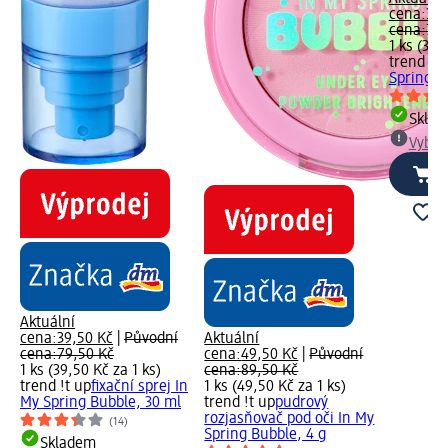
cena:
39,
cena:
79,
1 ks (39,
trend !t 
Spring B
Skla
Vybra
Aktuální
cena:
39,50 Kč
|
Původní
Aktuální
cena:
79,50 Kč
cena:
49,50 Kč
|
Původní
1 ks (39,50 Kč za 1 ks)
cena:
89,50 Kč
trend !t up
fixační sprej In
1 ks (49,50 Kč za 1 ks)
My Spring Bubble, 30 ml
trend !t up
pudrový
rozjasňovač pod oči In My
(14)
Spring Bubble, 4 g
Skladem