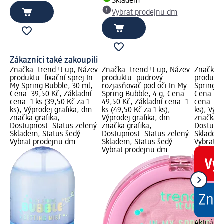
Skladem
Vybrat prodejnu dm
Zákazníci také zakoupili
Značka: trend !t up; Název
Značka: trend !t up; Název
Značka: 
produktu: fixační sprej In
produktu: pudrový
produktu
My Spring Bubble, 30 ml;
rozjasňovač pod oči In My
Spring B
Cena: 39,50 Kč; Základní
Spring Bubble, 4 g; Cena:
Cena: 39
cena: 1 ks (39,50 Kč za 1
49,50 Kč; Základní cena: 1
cena: 1 k
ks); Výprodej grafika, dm
ks (49,50 Kč za 1 ks);
ks); Výpr
značka grafika;
Výprodej grafika, dm
značka g
Dostupnost: Status zelený
značka grafika;
Dostupno
Skladem, Status šedý
Dostupnost: Status zelený
Skladem,
Vybrat prodejnu dm
Skladem, Status šedý
Vybrat p
Vybrat prodejnu dm
Aktuální