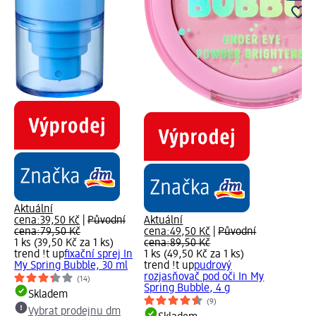
Aktuální
cena:
39,50 Kč
|
Původní
Aktuální
cena:
79,50 Kč
cena:
49,50 Kč
|
Původní
1 ks (39,50 Kč za 1 ks)
cena:
89,50 Kč
trend !t up
fixační sprej In
1 ks (49,50 Kč za 1 ks)
My Spring Bubble, 30 ml
trend !t up
pudrový
rozjasňovač pod oči In My
(14)
Spring Bubble, 4 g
Skladem
(9)
Vybrat prodejnu dm