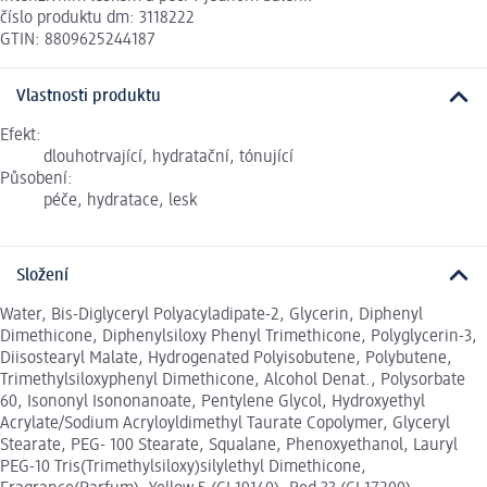
číslo produktu dm: 3118222
GTIN: 8809625244187
Vlastnosti produktu
Efekt:
dlouhotrvající, hydratační, tónující
Působení:
péče, hydratace, lesk
Složení
Water, Bis-Diglyceryl Polyacyladipate-2, Glycerin, Diphenyl
Dimethicone, Diphenylsiloxy Phenyl Trimethicone, Polyglycerin-3,
Diisostearyl Malate, Hydrogenated Polyisobutene, Polybutene,
Trimethylsiloxyphenyl Dimethicone, Alcohol Denat., Polysorbate
60, Isononyl Isononanoate, Pentylene Glycol, Hydroxyethyl
Acrylate/Sodium Acryloyldimethyl Taurate Copolymer, Glyceryl
Stearate, PEG- 100 Stearate, Squalane, Phenoxyethanol, Lauryl
PEG-10 Tris(Trimethylsiloxy)silylethyl Dimethicone,