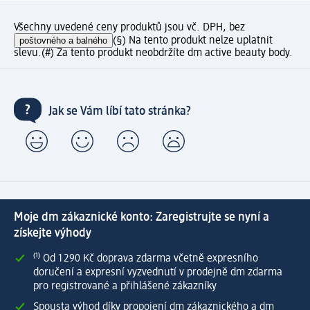
Všechny uvedené ceny produktů jsou vč. DPH, bez
poštovného a balného
(§) Na tento produkt nelze uplatnit
slevu.
(#) Za tento produkt neobdržíte dm active beauty body.
Jak se Vám líbí tato stránka?
Moje dm zákaznické konto: Zaregistrujte se nyní a
získejte výhody
⁽¹⁾ Od 1 290 Kč doprava zdarma včetně expresního
doručení a expresní vyzvednutí v prodejně dm zdarma
pro registrované a přihlášené zákazníky
Spousta výhod díky propojení dm zákaznického a dm