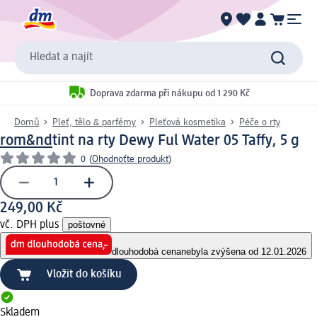
Hledat a najít
Doprava zdarma při nákupu od 1 290 Kč
Domů
Pleť, tělo & parfémy
Pleťová kosmetika
Péče o rty
rom&nd
tint na rty Dewy Ful Water 05 Taffy, 5 g
0
(
Ohodnoťte produkt
)
249,00 Kč
vč. DPH plus
poštovné
dlouhodobá cena
nebyla zvýšena od 12.01.2026
Vložit do košíku
Skladem