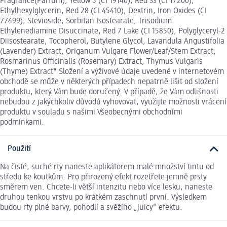
Fragrance(Parfum), Yellow 5 (CI 19140), Red 33 (CI 17200),
Ethylhexylglycerin, Red 28 (CI 45410), Dextrin, Iron Oxides (CI
77499), Stevioside, Sorbitan Isostearate, Trisodium
Ethylenediamine Disuccinate, Red 7 Lake (CI 15850), Polyglyceryl-2
Diisostearate, Tocopherol, Butylene Glycol, Lavandula Angustifolia
(Lavender) Extract, Origanum Vulgare Flower/Leaf/Stem Extract,
Rosmarinus Officinalis (Rosemary) Extract, Thymus Vulgaris
(Thyme) Extract" Složení a výživové údaje uvedené v internetovém
obchodě se může v některých případech nepatrně lišit od složení
produktu, který Vám bude doručený. V případě, že Vám odlišnosti
nebudou z jakýchkoliv důvodů vyhovovat, využijte možnosti vrácení
produktu v souladu s našimi Všeobecnými obchodními
podmínkami.
Použití
Na čisté, suché rty naneste aplikátorem malé množství tintu od
středu ke koutkům. Pro přirozený efekt rozetřete jemně prsty
směrem ven. Chcete-li větší intenzitu nebo více lesku, naneste
druhou tenkou vrstvu po krátkém zaschnutí první. Výsledkem
budou rty plné barvy, pohodlí a svěžího „juicy“ efektu.