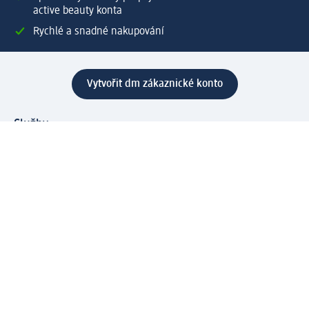
active beauty konta
Rychlé a snadné nakupování
Vytvořit dm zákaznické konto
Služby
Zákaznický program & Servis
Zákaznický servis
Odeslání & Dodání
Vrácení zboží
Společnost
O společnosti
Společenská odpovědnost
Kariéra
Press centrum
Svět dm