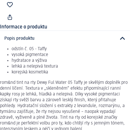
Informace o produktu
Popis produktu
odstín č. 05 - Taffy
vysoká pigmentace
hydratace a výživa
lehká a nelepivá textura
korejská kosmetika
rom&nd tint na rty Dewy Ful Water 05 Taffy je skvělým doplněk pro
denní líčení. Textura v „skleněném“ efektu připomínající ranní
kapky rosy je lehká, hladká a nelepivá. Díky vysoké pigmentaci
získají rty svěží barvu a zároveň lesklý finish, který přitahuje
pohledy. Hydratační složení s extrakty z levandule, rozmarýnu, a
tymiánu zajišťuje, že rty nejsou vysušené – naopak vypadají
zdravě, vyživeně a plné života. Tint na rty od korejské značky
rom&nd je perfektní volbu pro ty, kdo chtějí rty s jemným tónem,
intenzivním leskem a péčí v jednom balení.