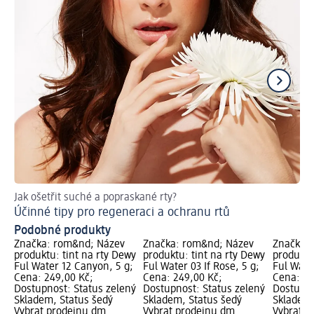
Jak ošetřit suché a popraskané rty?
Ch
Účinné tipy pro regeneraci a ochranu rtů
Ti
Podobné produkty
Značka: rom&nd; Název
Značka: rom&nd; Název
Značka:
produktu: tint na rty Dewy
produktu: tint na rty Dewy
produktu
Ful Water 12 Canyon, 5 g;
Ful Water 03 If Rose, 5 g;
Ful Water
Cena: 249,00 Kč;
Cena: 249,00 Kč;
Cena: 24
Dostupnost: Status zelený
Dostupnost: Status zelený
Dostupno
Skladem, Status šedý
Skladem, Status šedý
Skladem,
Vybrat prodejnu dm
Vybrat prodejnu dm
Vybrat p