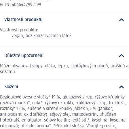
GTIN: 4066447992199
Vlastnosti produktu
Vlastnosti produktu:
vegan, bez konzervačních látek
Důležité upozornění
Může obsahovat stopy mléka, lepku, skořápkových plodů, arašídů a
sezamu.
Složení
Bezlepkové ovesné vločky* 19 %, glukózový sirup, rýžové křupinky
(rýžová mouka*, cukr*, rýžový extrakt), fruktózový sirup, fruktóza,
rozinky* 12 %, sušené a sířené kousky jablek 5,5 % (jablko*,
antioxidant: oxid siřičitý), sójový olej, maltodextrin, uhličitan
hořečnatý, emulgátor: sójový lecitin; jedlá sůl*, kyselina: kyselina
citronová; přírodní aroma*. *Přírodní složka. Věnujte prosím,