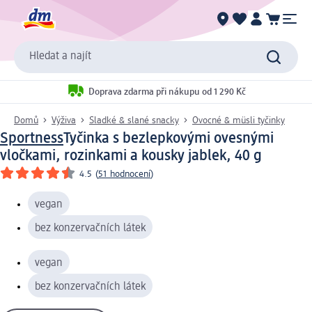
Hledat a najít
Doprava zdarma při nákupu od 1 290 Kč
Domů
Výživa
Sladké & slané snacky
Ovocné & müsli tyčinky
Sportness
Tyčinka s bezlepkovými ovesnými
vločkami, rozinkami a kousky jablek, 40 g
4.5
(
51 hodnocení
)
vegan
bez konzervačních látek
vegan
bez konzervačních látek