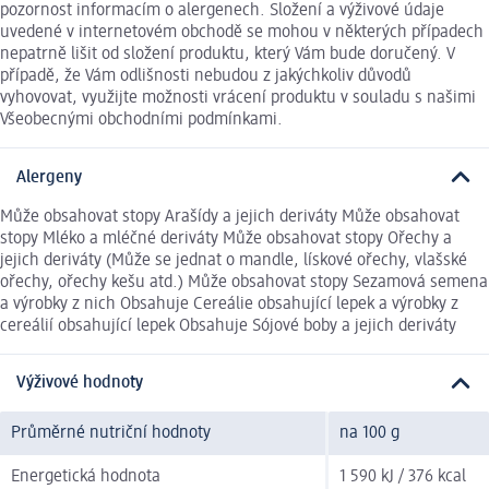
pozornost informacím o alergenech. Složení a výživové údaje
uvedené v internetovém obchodě se mohou v některých případech
nepatrně lišit od složení produktu, který Vám bude doručený. V
případě, že Vám odlišnosti nebudou z jakýchkoliv důvodů
vyhovovat, využijte možnosti vrácení produktu v souladu s našimi
Všeobecnými obchodními podmínkami.
Alergeny
Může obsahovat stopy Arašídy a jejich deriváty Může obsahovat
stopy Mléko a mléčné deriváty Může obsahovat stopy Ořechy a
jejich deriváty (Může se jednat o mandle, lískové ořechy, vlašské
ořechy, ořechy kešu atd.) Může obsahovat stopy Sezamová semena
a výrobky z nich Obsahuje Cereálie obsahující lepek a výrobky z
cereálií obsahující lepek Obsahuje Sójové boby a jejich deriváty
Výživové hodnoty
Průměrné nutriční hodnoty
na 100 g
Energetická hodnota
1 590 kJ / 376 kcal