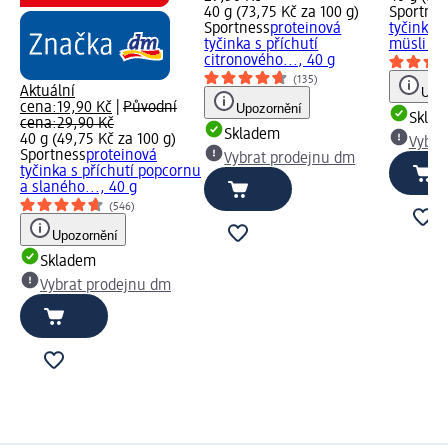
40 g (73,75 Kč za 100 g)
Sportnes
Sportness
proteinová
tyčinka 3
tyčinka s příchutí
müsli pří
citronového..., 40 g
(135)
Aktuální
Upoz
cena:
19,90 Kč
|
Původní
Upozornění
Skla
cena:
29,90 Kč
Skladem
40 g (49,75 Kč za 100 g)
Vybra
Sportness
proteinová
Vybrat prodejnu dm
tyčinka s příchutí popcornu
a slaného..., 40 g
(546)
Upozornění
Skladem
Vybrat prodejnu dm