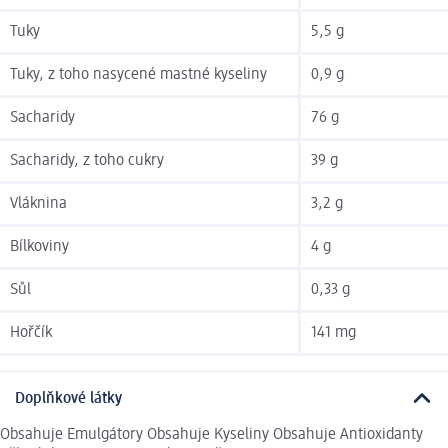
Tuky
5,5 g
Tuky, z toho nasycené mastné kyseliny
0,9 g
Sacharidy
76 g
Sacharidy, z toho cukry
39 g
Vláknina
3,2 g
Bílkoviny
4 g
Sůl
0,33 g
Hořčík
141 mg
Doplňkové látky
Obsahuje Emulgátory Obsahuje Kyseliny Obsahuje Antioxidanty