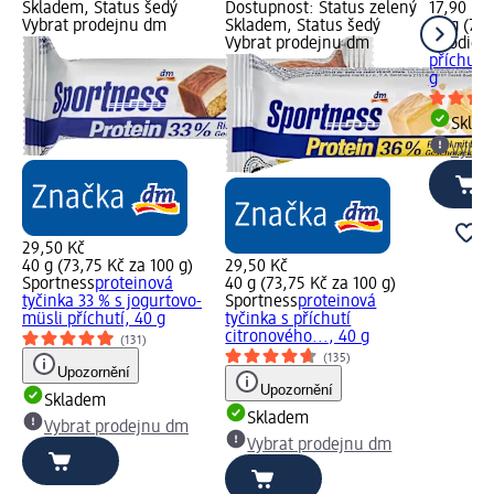
Skladem, Status šedý
Dostupnost: Status zelený
17,90 Kč
Vybrat prodejnu dm
Skladem, Status šedý
23 g (77,
Vybrat prodejnu dm
Goodies
příchutí 
g
Skla
Vybra
29,50 Kč
40 g (73,75 Kč za 100 g)
29,50 Kč
Sportness
proteinová
40 g (73,75 Kč za 100 g)
tyčinka 33 % s jogurtovo-
Sportness
proteinová
müsli příchutí, 40 g
tyčinka s příchutí
citronového..., 40 g
(131)
(135)
Upozornění
Upozornění
Skladem
Skladem
Vybrat prodejnu dm
Vybrat prodejnu dm