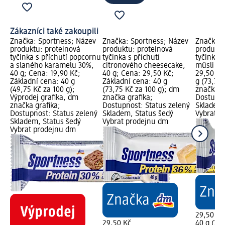
Zákazníci také zakoupili
Značka: Sportness; Název
Značka: Sportness; Název
Značka: 
produktu: proteinová
produktu: proteinová
produktu
tyčinka s příchutí popcornu
tyčinka s příchutí
tyčinka 3
a slaného karamelu 30%,
citronového cheesecake,
müsli př
40 g; Cena: 19,90 Kč;
40 g; Cena: 29,50 Kč;
29,50 Kč
Základní cena: 40 g
Základní cena: 40 g
g (73,75
(49,75 Kč za 100 g);
(73,75 Kč za 100 g); dm
značka g
Výprodej grafika, dm
značka grafika;
Dostupno
značka grafika;
Dostupnost: Status zelený
Skladem,
Dostupnost: Status zelený
Skladem, Status šedý
Vybrat p
Skladem, Status šedý
Vybrat prodejnu dm
Vybrat prodejnu dm
29,50 Kč
29,50 Kč
40 g (73,