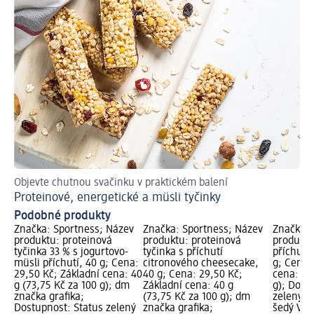
Objevte chutnou svačinku v praktickém balení
Proteinové, energetické a müsli tyčinky
Podobné produkty
Značka: Sportness; Název
Značka: Sportness; Název
Značka: 
produktu: proteinová
produktu: proteinová
produktu
tyčinka 33 % s jogurtovo-
tyčinka s příchutí
příchutí 
müsli příchutí, 40 g; Cena:
citronového cheesecake,
g; Cena:
29,50 Kč; Základní cena: 40
40 g; Cena: 29,50 Kč;
cena: 23 
g (73,75 Kč za 100 g); dm
Základní cena: 40 g
g); Dost
značka grafika;
(73,75 Kč za 100 g); dm
zelený S
Dostupnost: Status zelený
značka grafika;
šedý Vyb