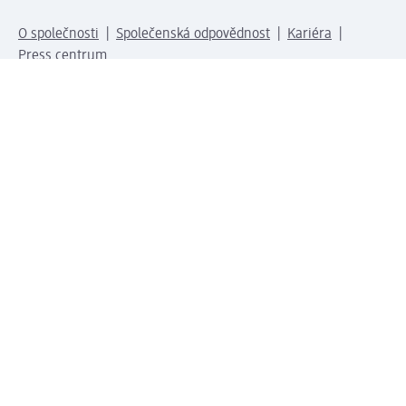
O společnosti
Společenská odpovědnost
Kariéra
Press centrum
Svět dm
Platební možnosti
Spojte se s dm