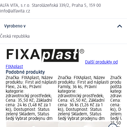
ALFA VITA, s.r.o. Starolázeňská 339/2, Praha 5, 159 00
info@alfavita.cz
Vyrobeno v
Česká republika
Další produkty od
FIXAplast
Podobné produkty
Značka: FIXAplast; Název
Značka: FIXAplast; Název
Značka: 
produktu: First aid náplasti
produktu: First aid náplasti
produktu
Flexi, 24 ks; Právní
Family, 36 ks; Právní
polštářk
kategorie:
kategorie:
kategori
zdravotnický prostředek;
zdravotnický prostředek;
zdravotn
Cena: 35,50 Kč; Základní
Cena: 45,50 Kč; Základní
Cena: 25
cena: 24 ks (1,48 Kč za 1
cena: 36 ks (1,26 Kč za 1
cena: 20 
ks); Dostupnost: Status
ks); Dostupnost: Status
ks); Dos
zelený Skladem, Status
zelený Skladem, Status
zelený S
šedý Vybrat prodejnu dm
šedý Vybrat prodejnu dm
šedý Vyb
25,50 Kč