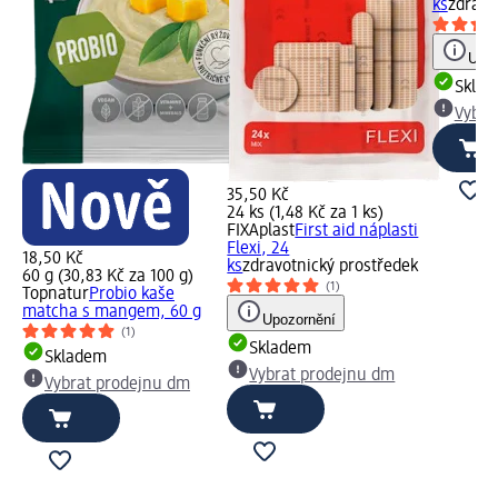
ks
zdravo
Upoz
Skla
Vybra
35,50 Kč
24 ks (1,48 Kč za 1 ks)
FIXAplast
First aid náplasti
Flexi, 24
18,50 Kč
ks
zdravotnický prostředek
60 g (30,83 Kč za 100 g)
(1)
Topnatur
Probio kaše
matcha s mangem, 60 g
Upozornění
(1)
Skladem
Skladem
Vybrat prodejnu dm
Vybrat prodejnu dm