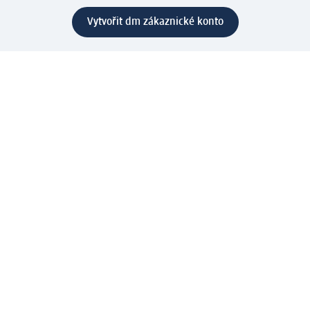
Vytvořit dm zákaznické konto
Služby
Zákaznický program & Servis
Zákaznický servis
Odeslání & Dodání
Vrácení zboží
Společnost
O společnosti
Společenská odpovědnost
Kariéra
Press centrum
Svět dm