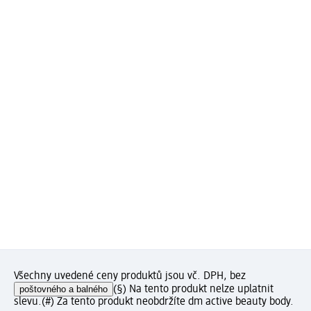
Všechny uvedené ceny produktů jsou vč. DPH, bez
poštovného a balného
(§) Na tento produkt nelze uplatnit
slevu.
(#) Za tento produkt neobdržíte dm active beauty body.