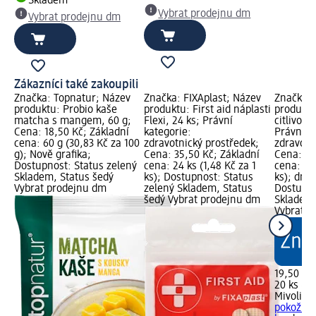
Skladem
Vybrat prodejnu dm
Vybrat prodejnu dm
Zákazníci také zakoupili
Značka: Topnatur; Název
Značka: FIXAplast; Název
Značka: 
produktu: Probio kaše
produktu: First aid náplasti
produktu
matcha s mangem, 60 g;
Flexi, 24 ks; Právní
citlivou 
Cena: 18,50 Kč; Základní
kategorie:
Právní k
cena: 60 g (30,83 Kč za 100
zdravotnický prostředek;
zdravotn
g); Nově grafika;
Cena: 35,50 Kč; Základní
Cena: 19
Dostupnost: Status zelený
cena: 24 ks (1,48 Kč za 1
cena: 20 
Skladem, Status šedý
ks); Dostupnost: Status
ks); dm 
Vybrat prodejnu dm
zelený Skladem, Status
Dostupno
šedý Vybrat prodejnu dm
Skladem,
Vybrat p
19,50 Kč
20 ks (0,
Mivolis
ná
pokožku,