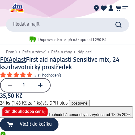
Hledat a najít
Doprava zdarma při nákupu od 1 290 Kč
Domů
Péče o zdraví
Péče o rány
Náplasti
FIXAplast
First aid náplasti Sensitive mix, 24
ks
zdravotnický prostředek
5
(
1 hodnocení
)
35,50 Kč
24 ks (1,48 Kč za 1 ks)
vč. DPH plus
poštovné
dlouhodobá cena
nebyla zvýšena od 13.05.2026
Vložit do košíku