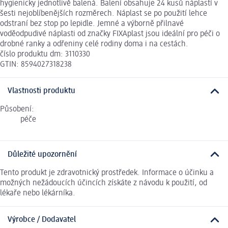
hygienicky jednotlivě balená. Balení obsahuje 24 kusů náplastí v
šesti nejoblíbenějších rozměrech. Náplast se po použití lehce
odstraní bez stop po lepidle. Jemné a výborně přilnavé
voděodpudivé náplasti od značky FIXAplast jsou ideální pro péči o
drobné ranky a odřeniny celé rodiny doma i na cestách.
číslo produktu dm: 3110330
GTIN: 8594027318238
Vlastnosti produktu
Působení:
péče
Důležité upozornění
Tento produkt je zdravotnický prostředek. Informace o účinku a
možných nežádoucích účincích získáte z návodu k použití, od
lékaře nebo lékárníka.
Výrobce / Dodavatel