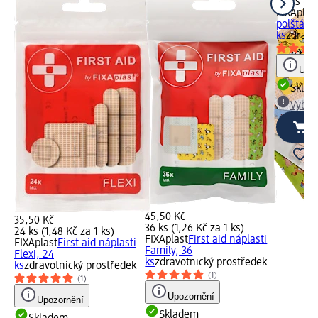
20 ks (1,
FIXAplas
polštářk
ks
zdravo
Upoz
Skla
Vybra
45,50 Kč
35,50 Kč
36 ks (1,26 Kč za 1 ks)
24 ks (1,48 Kč za 1 ks)
FIXAplast
First aid náplasti
FIXAplast
First aid náplasti
Family, 36
Flexi, 24
ks
zdravotnický prostředek
ks
zdravotnický prostředek
(1)
(1)
Upozornění
Upozornění
Skladem