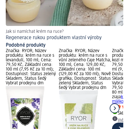
Jak si namíchat krém na ruce?
Jak
Regenerace rukou produktem vlastní výroby
In
Podobné produkty
Značka: RYOR; Název
Značka: RYOR; Název
Značka: 
produktu: krém na ruce s
produktu: krém na ruce s
produktu
levandulí, 100 ml; Cena:
vůní zeleného čaje Matcha,
kozí mlé
79,50 Kč; Základní cena:
100 ml; Cena: 129,00 Kč;
79,50 Kč
100 ml (7,95 Kč za 10 ml);
Základní cena: 100 ml
ml (9,94 
Dostupnost: Status zelený
(129,00 Kč za 100 ml); Nově
Dostupno
Skladem, Status šedý
grafika; Dostupnost: Status
Skladem,
Vybrat prodejnu dm
zelený Skladem, Status
Vybrat p
šedý Vybrat prodejnu dm
79,50 Kč
80 ml (9,
ziaja
krém
mléko, 8
Skla
Vybra