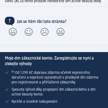
slevu.
(#) Za tento produkt neobdržíte dm active beauty body.
Jak se Vám líbí tato stránka?
Moje dm zákaznické konto: Zaregistrujte se nyní a
získejte výhody
⁽¹⁾ Od 1 290 Kč doprava zdarma včetně expresního
doručení a expresní vyzvednutí v prodejně dm zdarma
pro registrované a přihlášené zákazníky
Spousta výhod díky propojení dm zákaznického a dm
active beauty konta
Rychlé a snadné nakupování