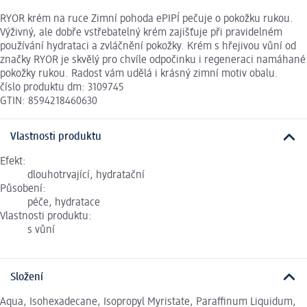
RYOR krém na ruce Zimní pohoda ePIPÍ pečuje o pokožku rukou.
Výživný, ale dobře vstřebatelný krém zajišťuje při pravidelném
používání hydrataci a zvláčnění pokožky. Krém s hřejivou vůní od
značky RYOR je skvělý pro chvíle odpočinku i regeneraci namáhané
pokožky rukou. Radost vám udělá i krásný zimní motiv obalu.
číslo produktu dm: 3109745
GTIN: 8594218460630
Vlastnosti produktu
Efekt:
dlouhotrvající, hydratační
Působení:
péče, hydratace
Vlastnosti produktu:
s vůní
Složení
Aqua, Isohexadecane, Isopropyl Myristate, Paraffinum Liquidum,