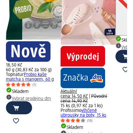
Skla
Vybra
18,50 Kč
60 g (30,83 Kč za 100 g)
Topnatur
Probio kaše
matcha s mangem, 60 g
(1)
Skladem
Aktuální
cena:
14,50 Kč
|
Původní
Vybrat prodejnu dm
cena:
14,90 Kč
15 ks (0,97 Kč za 1 ks)
Profissimo
vlhčené
ubrousky na boty, 15 ks
(10)
Skladem