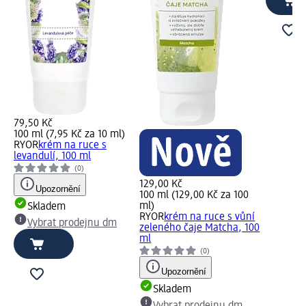
79,50 Kč
100 ml (7,95 Kč za 10 ml)
RYOR
krém na ruce s
levandulí, 100 ml
(0)
129,00 Kč
Upozornění
100 ml (129,00 Kč za 100
ml)
Skladem
RYOR
krém na ruce s vůní
Vybrat prodejnu dm
zeleného čaje Matcha, 100
ml
(0)
Upozornění
Skladem
Vybrat prodejnu dm