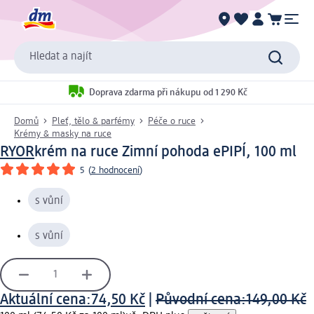
Hledat a najít
Doprava zdarma při nákupu od 1 290 Kč
Domů
Pleť, tělo & parfémy
Péče o ruce
Krémy & masky na ruce
RYOR
krém na ruce Zimní pohoda ePIPÍ, 100 ml
5
(
2 hodnocení
)
s vůní
s vůní
Aktuální cena:
74,50 Kč
|
Původní cena:
149,00 Kč