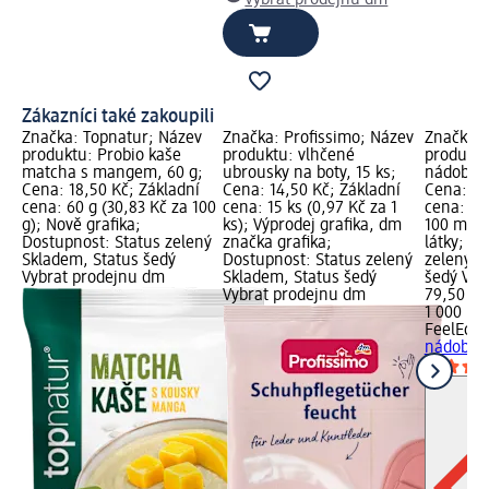
Zákazníci také zakoupili
Značka: Topnatur; Název
Značka: Profissimo; Název
Značka: 
produktu: Probio kaše
produktu: vlhčené
produktu
matcha s mangem, 60 g;
ubrousky na boty, 15 ks;
nádobí s 
Cena: 18,50 Kč; Základní
Cena: 14,50 Kč; Základní
Cena: 79
cena: 60 g (30,83 Kč za 100
cena: 15 ks (0,97 Kč za 1
cena: 1 
g); Nově grafika;
ks); Výprodej grafika, dm
100 ml);
Dostupnost: Status zelený
značka grafika;
látky; D
Skladem, Status šedý
Dostupnost: Status zelený
zelený S
Vybrat prodejnu dm
Skladem, Status šedý
šedý Vyb
Vybrat prodejnu dm
79,50 Kč
1 000 ml 
FeelEco
p
nádobí s 