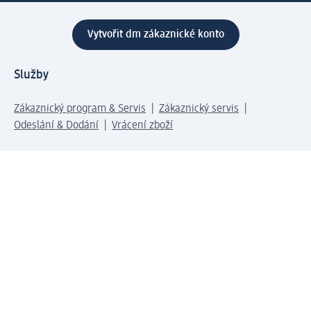
Vytvořit dm zákaznické konto
Služby
Zákaznický program & Servis
Zákaznický servis
Odeslání & Dodání
Vrácení zboží
Společnost
O společnosti
Společenská odpovědnost
Kariéra
Press centrum
Svět dm