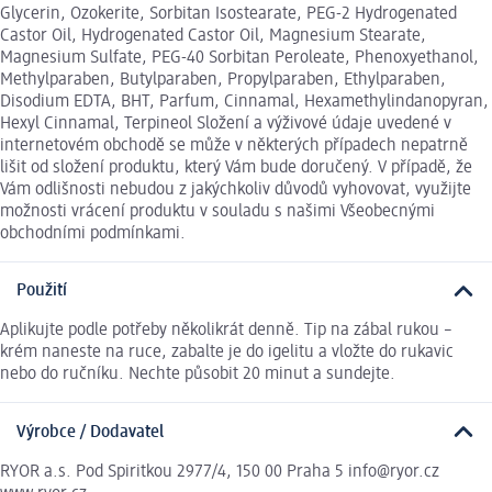
Glycerin, Ozokerite, Sorbitan Isostearate, PEG-2 Hydrogenated
Castor Oil, Hydrogenated Castor Oil, Magnesium Stearate,
Magnesium Sulfate, PEG-40 Sorbitan Peroleate, Phenoxyethanol,
Methylparaben, Butylparaben, Propylparaben, Ethylparaben,
Disodium EDTA, BHT, Parfum, Cinnamal, Hexamethylindanopyran,
Hexyl Cinnamal, Terpineol Složení a výživové údaje uvedené v
internetovém obchodě se může v některých případech nepatrně
lišit od složení produktu, který Vám bude doručený. V případě, že
Vám odlišnosti nebudou z jakýchkoliv důvodů vyhovovat, využijte
možnosti vrácení produktu v souladu s našimi Všeobecnými
obchodními podmínkami.
Použití
Aplikujte podle potřeby několikrát denně. Tip na zábal rukou –
krém naneste na ruce, zabalte je do igelitu a vložte do rukavic
nebo do ručníku. Nechte působit 20 minut a sundejte.
Výrobce / Dodavatel
RYOR a.s. Pod Spiritkou 2977/4, 150 00 Praha 5 info@ryor.cz