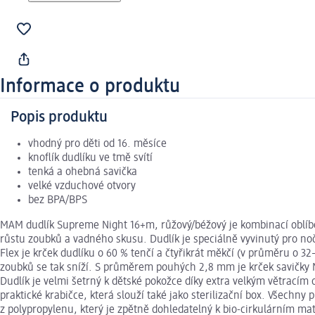
Informace o produktu
Popis produktu
vhodný pro děti od 16. měsíce
knoflík dudlíku ve tmě svítí
tenká a ohebná savička
velké vzduchové otvory
bez BPA/BPS
MAM dudlík Supreme Night 16+m, růžový/béžový je kombinací oblíbe
růstu zoubků a vadného skusu. Dudlík je speciálně vyvinutý pro nočn
Flex je krček dudlíku o 60 % tenčí a čtyřikrát měkčí (v průměru o 32–
zoubků se tak sníží. S průměrem pouhých 2,8 mm je krček savičky 
Dudlík je velmi šetrný k dětské pokožce díky extra velkým větrací
praktické krabičce, která slouží také jako sterilizační box. Všechny
z polypropylenu, který je zpětně dohledatelný k bio-cirkulárním m