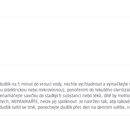
 dudlík na 5 minut do vroucí vody, nechte vychladnout a vymačkejte
árou (elektrickou nebo mikrovlnnou), ponořením do tekutého sterili
 nenamáčejte savičku do sladkých substancí nebo léků, dítě by mohl
stech, NEPANIKAŘTE; nelze jej spolknout. Je navržen tak, aby takové
udlík svítil ve tmě, ponechejte dudlík přes den na denním světle, ne