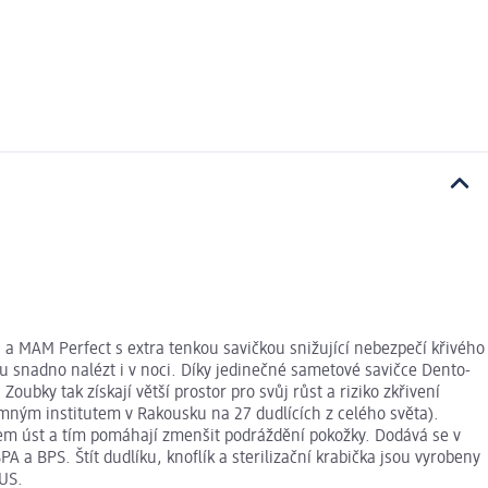
a MAM Perfect s extra tenkou savičkou snižující nebezpečí křivého
hou snadno nalézt i v noci. Díky jedinečné sametové savičce Dento-
oubky tak získají větší prostor pro svůj růst a riziko zkřivení
mným institutem v Rakousku na 27 dudlících z celého světa).
olem úst a tím pomáhají zmenšit podráždění pokožky. Dodává se v
 a BPS. Štít dudlíku, knoflík a sterilizační krabička jsou vyrobeny
LUS.