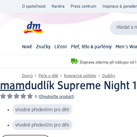
O společnosti
Kariéra
Press centrum
Inspirace & poraden
Hledat a n
Nově
Značky
Líčení
Pleť, tělo & parfémy
Men's Wor
Doprava zdarma při nákupu od 1
Domů
Péče o dítě
Kojenecké potřeby
Dudlíky
mam
dudlík Supreme Night 1
0
(
Ohodnoťte produkt
)
vhodné především pro děti
vhodné především pro děti