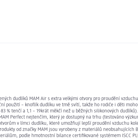
ných dudlíků MAM Air s extra velkými otvory pro proudění vzduchu 
í použití – knoflík dudlíku ve tmě svítí, takže ho rodiče i děti mo
83 % tenčí a 1,1 – 19krát měkčí než u běžných silikonových dudlíků). Z
MAM Perfect nejtenčím, který je dostupný na trhu (testováno výzku
m otvorům v límci dudlíku, které umožňují lepší proudění vzduchu k
 produkty od značky MAM jsou vyrobeny z materiálů neobsahujících BPA
ateriálům, podle hmotnostní bilance certifikované systémem ISCC P