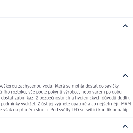
 veškerou zachycenou vodu, která se mohla dostat do savičky.
začního roztoku, vše podle pokynů výrobce, nebo varem po dobu
o dostat zubní kaz. Z bezpečnostních a hygienických důvodů dudlík
 podmínky vydržel. Z úst jej vyjměte opatrně a co nejšetrněji. MAM
 však na přímém slunci. Pod světly LED se svítící knoflík nenabíjí.