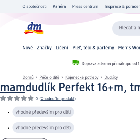
O společnosti
Kariéra
Press centrum
Inspirace & poraden
Hledat a n
Nově
Značky
Líčení
Pleť, tělo & parfémy
Men's Wor
Doprava zdarma při nákupu od 1
Domů
Péče o dítě
Kojenecké potřeby
Dudlíky
mam
dudlík Perfekt 16+m, t
0
(
Ohodnoťte produkt
)
vhodné především pro děti
vhodné především pro děti