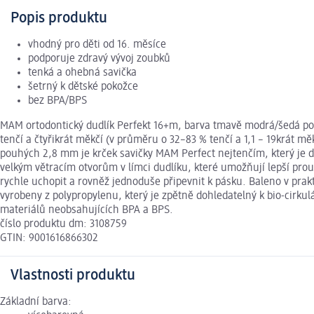
Popis produktu
vhodný pro děti od 16. měsíce
podporuje zdravý vývoj zoubků
tenká a ohebná savička
šetrný k dětské pokožce
bez BPA/BPS
MAM ortodontický dudlík Perfekt 16+m, barva tmavě modrá/šedá pom
tenčí a čtyřikrát měkčí (v průměru o 32–83 % tenčí a 1,1 – 19krát mě
pouhých 2,8 mm je krček savičky MAM Perfect nejtenčím, který je d
velkým větracím otvorům v límci dudlíku, které umožňují lepší pro
rychle uchopit a rovněž jednoduše připevnit k pásku. Baleno v praktic
vyrobeny z polypropylenu, který je zpětně dohledatelný k bio-cir
materiálů neobsahujících BPA a BPS.
číslo produktu dm: 3108759
GTIN: 9001616866302
Vlastnosti produktu
Základní barva: