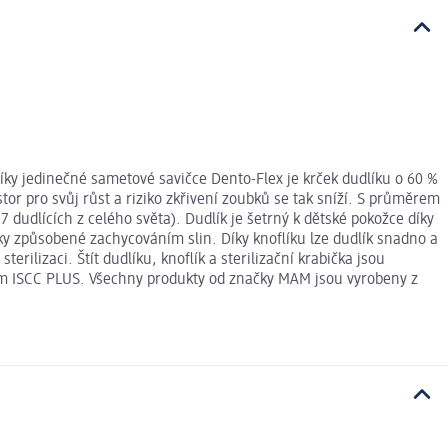
y jedinečné sametové savičce Dento-Flex je krček dudlíku o 60 %
stor pro svůj růst a riziko zkřivení zoubků se tak sníží. S průměrem
udlících z celého světa). Dudlík je šetrný k dětské pokožce díky
y způsobené zachycováním slin. Díky knoflíku lze dudlík snadno a
rilizaci. Štít dudlíku, knoflík a sterilizační krabička jsou
mem ISCC PLUS. Všechny produkty od značky MAM jsou vyrobeny z