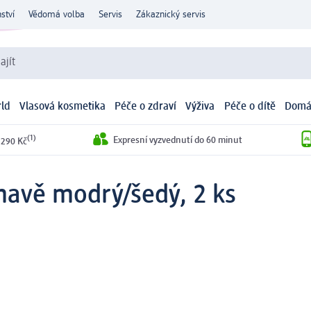
ství
Vědomá volba
Servis
Zákaznický servis
ajít
ld
Vlasová kosmetika
Péče o zdraví
Výživa
Péče o dítě
Domá
(1)
Expresní vyzvednutí do 60 minut
 290 Kč
mavě modrý/šedý, 2 ks