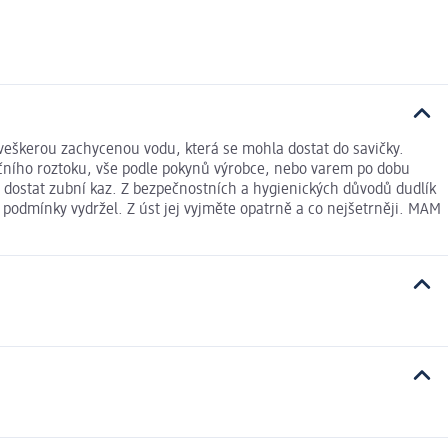
 veškerou zachycenou vodu, která se mohla dostat do savičky.
začního roztoku, vše podle pokynů výrobce, nebo varem po dobu
o dostat zubní kaz. Z bezpečnostních a hygienických důvodů dudlík
 podmínky vydržel. Z úst jej vyjměte opatrně a co nejšetrněji. MAM