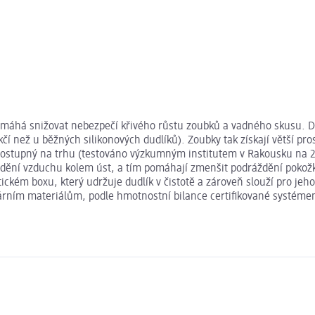
áhá snižovat nebezpečí křivého růstu zoubků a vadného skusu. Dík
kčí než u běžných silikonových dudlíků). Zoubky tak získají větší pro
ostupný na trhu (testováno výzkumným institutem v Rakousku na 27 d
udění vzduchu kolem úst, a tím pomáhají zmenšit podráždění pokožk
kém boxu, který udržuje dudlík v čistotě a zároveň slouží pro jeho ste
kulárním materiálům, podle hmotnostní bilance certifikované systé