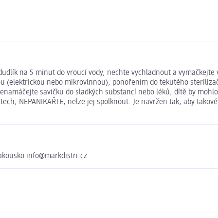
 dudlík na 5 minut do vroucí vody, nechte vychladnout a vymačkejte
árou (elektrickou nebo mikrovlnnou), ponořením do tekutého sterili
 nenamáčejte savičku do sladkých substancí nebo léků, dítě by mohl
stech, NEPANIKAŘTE; nelze jej spolknout. Je navržen tak, aby takové
kousko info@markdistri.cz