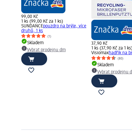
99,00 Kč
1 ks (99,00 Kč za 1 ks)
SUNDANCE
pouzdro na brýle, více
druhů, 1 ks
(1)
Skladem
37,90 Kč
1 ks (37,90 Kč za 1 ks
Vybrat prodejnu dm
Visiomax
hadřík na br
(80)
Skladem
Vybrat prodejnu 