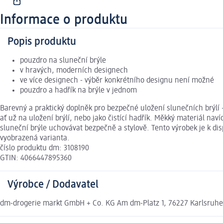
Informace o produktu
Popis produktu
pouzdro na sluneční brýle
v hravých, moderních designech
ve více designech - výběr konkrétního designu není možné
pouzdro a hadřík na brýle v jednom
Barevný a praktický doplněk pro bezpečné uložení slunečních brýlí 
ať už na uložení brýlí, nebo jako čistící hadřík. Měkký materiál nav
sluneční brýle uchovávat bezpečně a stylově. Tento výrobek je k d
vyobrazená varianta.
číslo produktu dm: 3108190
GTIN: 4066447895360
Výrobce / Dodavatel
dm-drogerie markt GmbH + Co. KG Am dm-Platz 1, 76227 Karlsruh