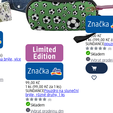
199,00 Kč
1 ks (199,00 Kč z
SUNDANCE
pouzd
(0)
Skladem
s)
a brýle, více
Vybrat prode
dm
99,00 Kč
1 ks (99,00 Kč za 1 ks)
SUNDANCE
Pouzdro na sluneční
brýle, různé druhy, 1 ks
(0)
Skladem
Vybrat prodejnu dm