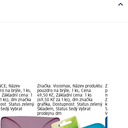
NCE; Název
Značka: Visiomax; Název produktu:
Značka: SU
o na brýle, 1 ks;
pouzdro na brýle, 1 ks; Cena:
produktu: d
 Základní cena: 1
49,50 Kč; Základní cena: 1 ks
mix barev, 1
 1 ks); dm značka
(49,50 Kč za 1 ks); dm značka
Základní cen
ost: Status zelený
grafika; Dostupnost: Status zelený
ks); dm zna
 šedý Vybrat
Skladem, Status šedý Vybrat
Status zele
prodejnu dm
Vybrat pro