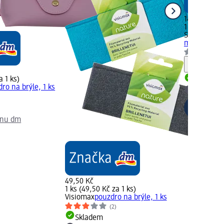
149,00 Kč
1 ks (149,00
SUNDANCE
mix barev, 1
Upozorn
a 1 ks)
Skladem
ro na brýle, 1 ks
Vybrat p
jnu dm
49,50 Kč
1 ks (49,50 Kč za 1 ks)
Visiomax
pouzdro na brýle, 1 ks
(2)
Skladem