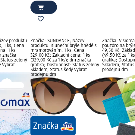
ázev produktu:
Značka: SUNDANCE; Název
Značka: Visioma
o, 1 ks; Cena:
produktu: sluneční brýle hnědé s
pouzdro na brýle
na: 1 ks
mramorováním, 1 ks; Cena:
49,50 Kč; Základ
dm značka
329,00 Kč; Základní cena: 1 ks
(49,50 Kč za 1 k
 Status zelený
(329,00 Kč za 1 ks); dm značka
grafika; Dostupn
ý Vybrat
grafika; Dostupnost: Status zelený
Skladem, Status
Skladem, Status šedý Vybrat
prodejnu dm
prodejnu dm