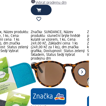
Vybrat prodejnu dm
x; Název produktu:
Značka: SUNDANCE; Název
Značka: SU
, 1 ks; Cena:
produktu: sluneční brýle hnědé
produktu: p
ní cena: 1 ks
kulaté se vzorem, 1 ks; Cena:
druhů, 1 ks
s); dm značka
249,00 Kč; Základní cena: 1 ks
Základní cen
ost: Status zelený
(249,00 Kč za 1 ks); dm značka
ks); dm zna
 šedý Vybrat
grafika; Dostupnost: Status zelený
Status zele
Skladem, Status šedý Vybrat
Vybrat pro
prodejnu dm