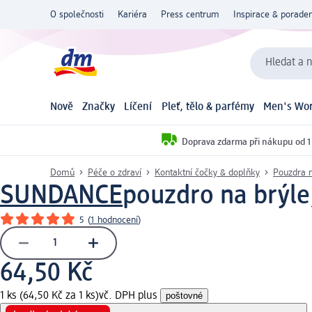
O společnosti
Kariéra
Press centrum
Inspirace & poraden
Hledat a n
Nově
Značky
Líčení
Pleť, tělo & parfémy
Men's Wor
Doprava zdarma při nákupu od 1
Domů
Péče o zdraví
Kontaktní čočky & doplňky
Pouzdra n
SUNDANCE
pouzdro na brýle,
5
(
1 hodnocení
)
64,50 Kč
1 ks (64,50 Kč za 1 ks)
vč. DPH plus
poštovné