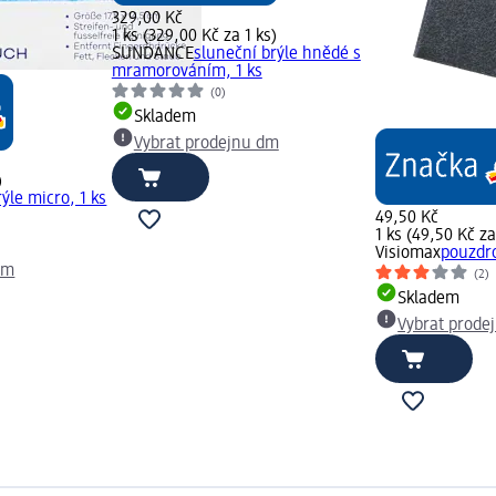
329,00 Kč
1 ks (329,00 Kč za 1 ks)
SUNDANCE
sluneční brýle hnědé s
mramorováním, 1 ks
(0)
Skladem
Vybrat prodejnu dm
)
ýle micro, 1 ks
49,50 Kč
1 ks (49,50 Kč za
Visiomax
pouzdro
dm
(2)
Skladem
Vybrat prode