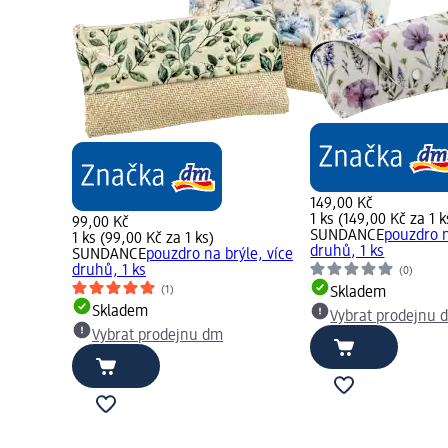
149,00 Kč
1 ks (149,00 Kč za 1 k
99,00 Kč
SUNDANCE
pouzdro n
1 ks (99,00 Kč za 1 ks)
druhů, 1 ks
SUNDANCE
pouzdro na brýle, více
druhů, 1 ks
(0)
(1)
Skladem
Skladem
Vybrat prodejnu 
Vybrat prodejnu dm