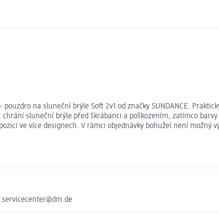
– pouzdro na sluneční brýle Soft 2v1 od značky SUNDANCE. Praktický 
íc chrání sluneční brýle před škrábanci a poškozením, zatímco barvy v
ispozici ve více designech. V rámci objednávky bohužel není možný 
e servicecenter@dm.de