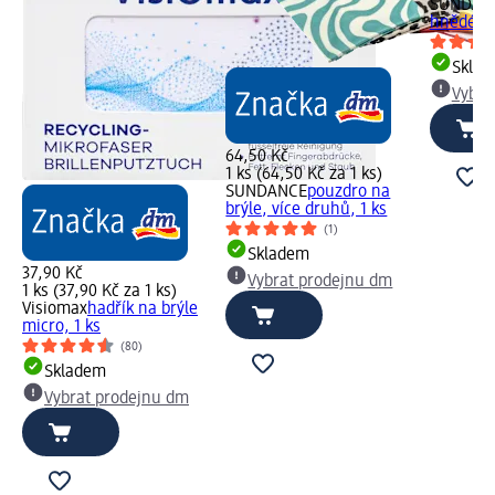
SUNDAN
hnědé, ov
Skla
Vybra
64,50 Kč
1 ks (64,50 Kč za 1 ks)
SUNDANCE
pouzdro na
brýle, více druhů, 1 ks
(1)
Skladem
37,90 Kč
Vybrat prodejnu dm
1 ks (37,90 Kč za 1 ks)
Visiomax
hadřík na brýle
micro, 1 ks
(80)
Skladem
Vybrat prodejnu dm