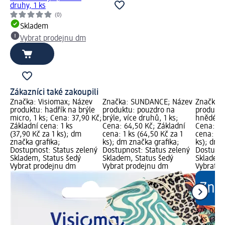
druhy, 1 ks
(0)
Skladem
Vybrat prodejnu dm
Zákazníci také zakoupili
Značka: Visiomax; Název
Značka: SUNDANCE; Název
Značka:
produktu: hadřík na brýle
produktu: pouzdro na
produktu
micro, 1 ks; Cena: 37,90 Kč;
brýle, více druhů, 1 ks;
hnědé, ov
Základní cena: 1 ks
Cena: 64,50 Kč; Základní
Cena: 37
(37,90 Kč za 1 ks); dm
cena: 1 ks (64,50 Kč za 1
cena: 1 k
značka grafika;
ks); dm značka grafika;
ks); dm 
Dostupnost: Status zelený
Dostupnost: Status zelený
Dostupno
Skladem, Status šedý
Skladem, Status šedý
Skladem,
Vybrat prodejnu dm
Vybrat prodejnu dm
Vybrat p
379,00 K
1 ks (379