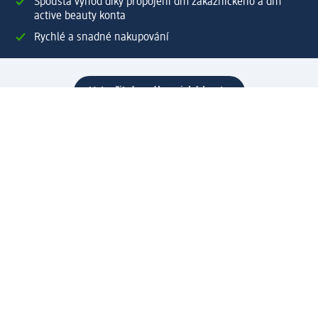
Spousta výhod díky propojení dm zákaznického a dm
active beauty konta
Rychlé a snadné nakupování
Vytvořit dm zákaznické konto
Služby
Zákaznický program & Servis
Zákaznický servis
Odeslání & Dodání
Vrácení zboží
Společnost
O společnosti
Společenská odpovědnost
Kariéra
Press centrum
Svět dm