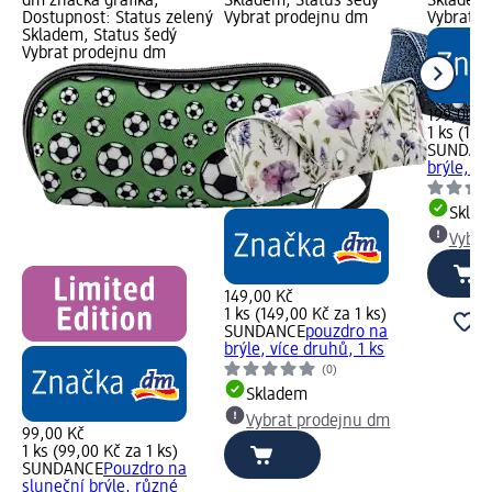
dm značka grafika;
Skladem, Status šedý
Skladem,
Dostupnost: Status zelený
Vybrat prodejnu dm
Vybrat p
Skladem, Status šedý
Vybrat prodejnu dm
199,00 K
1 ks (199
SUNDAN
brýle, 1 
Skla
Vybra
149,00 Kč
1 ks (149,00 Kč za 1 ks)
SUNDANCE
pouzdro na
brýle, více druhů, 1 ks
(0)
Skladem
Vybrat prodejnu dm
99,00 Kč
1 ks (99,00 Kč za 1 ks)
SUNDANCE
Pouzdro na
sluneční brýle, různé