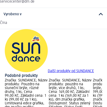
servicecenter@dm.de
Vyrobeno v
Čína
Další produkty od SUNDANCE
Podobné produkty
Značka: SUNDANCE; Název
Značka: SUNDANCE; Název
Značka:
produktu: Pouzdro na
produktu: pouzdro na
produktu
sluneční brýle, různé
brýle, více druhů, 1 ks;
brýle, 1 
druhy, 1 ks; Cena:
Cena: 149,00 Kč; Základní
199,00 K
99,00 Kč; Základní cena: 1
cena: 1 ks (149,00 Kč za 1
ks (199,0
ks (99,00 Kč za 1 ks);
ks); dm značka grafika;
značka g
Limitovaná edice grafika,
Dostupnost: Status zelený
Dostupno