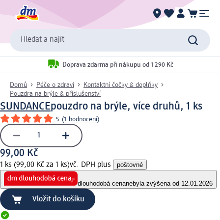
Hledat a najít
Doprava zdarma při nákupu od 1 290 Kč
Domů
Péče o zdraví
Kontaktní čočky & doplňky
Pouzdra na brýle & příslušenství
SUNDANCE
pouzdro na brýle, více druhů, 1 ks
5
(
1 hodnocení
)
99,00 Kč
1 ks (99,00 Kč za 1 ks)
vč. DPH plus
poštovné
dlouhodobá cena
nebyla zvýšena od 12.01.2026
Vložit do košíku