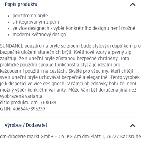
Popis produktu
pouzdro na brýle
s integrovaným zipem
ve více designech - výběr konkrétního designu není možné
moderní květinový design
SUNDANCE pouzdro na brýle se zipem bude stylovým doplňkem pro
bezpečné uložení slunečních brýlí. Květinové vzory a pevný zip
zajišťují, že sluneční brýle zůstanou bezpečně chráněny. Toto
praktické pouzdro spojuje funkčnost a styl a je ideální pro
každodenní použití i na cestách. Skvělé pro všechny, kteří chtějí
své sluneční brýle uchovávat bezpečně a elegantně. Tento výrobek
je k dispozici ve více designech. V rámci objednávky bohužel není
možný výběr konkrétní varianty. Může Vám být doručena jiná než
vyobrazená varianta.
číslo produktu dm: 3108189
GTIN: 4066447895339
Výrobce / Dodavatel
dm-drogerie markt GmbH + Co. KG Am dm-Platz 1, 76227 Karlsruhe