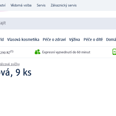
ství
Vědomá volba
Servis
Zákaznický servis
ajít
ld
Vlasová kosmetika
Péče o zdraví
Výživa
Péče o dítě
Domá
(1)
Expresní vyzvednutí do 60 minut
 290 Kč
válcové svíčky
ová, 9 ks