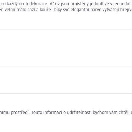
 pro každý druh dekorace. Ať už jsou umístěny jednotlivě v jednodu
en velmi málo sazí a kouře. Díky své elegantní barvě vytvářejí hřeji
ivotnímu prostředí. Touto informací o udržitelnosti bychom vám chtěl