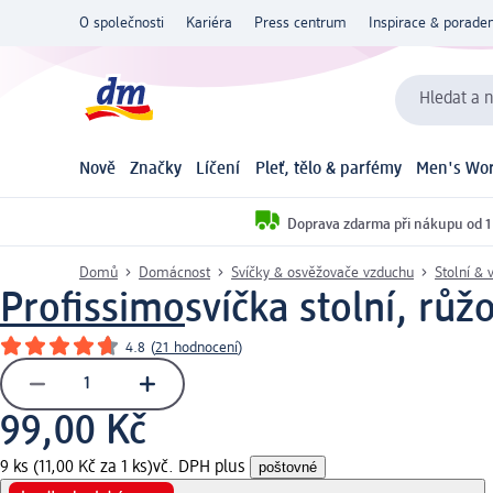
O společnosti
Kariéra
Press centrum
Inspirace & poraden
Hledat a n
Nově
Značky
Líčení
Pleť, tělo & parfémy
Men's Wor
Doprava zdarma při nákupu od 1
Domů
Domácnost
Svíčky & osvěžovače vzduchu
Stolní & 
Profissimo
svíčka stolní, růž
4.8
(
21 hodnocení
)
99,00 Kč
9 ks (11,00 Kč za 1 ks)
vč. DPH plus
poštovné