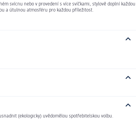
chém svícnu nebo v provedení s více svíčkami, stylově doplní každou
vou a útulnou atmosféru pro každou příležitost.
i usnadnit (ekologicky) uvědomělou spotřebitelskou volbu.