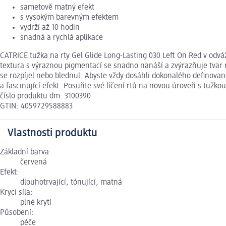
sametově matný efekt
s vysokým barevným efektem
vydrží až 10 hodin
snadná a rychlá aplikace
CATRICE tužka na rty Gel Glide Long-Lasting 030 Left On Red v od
textura s výraznou pigmentací se snadno nanáší a zvýrazňuje tvar r
se rozpíjel nebo blednul. Abyste vždy dosáhli dokonalého definova
a fascinující efekt. Posuňte své líčení rtů na novou úroveň s tužko
číslo produktu dm: 3100390
GTIN: 4059729588883
Vlastnosti produktu
Základní barva:
červená
Efekt:
dlouhotrvající, tónující, matná
Krycí síla:
plné krytí
Působení:
péče