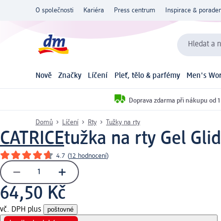
O společnosti
Kariéra
Press centrum
Inspirace & poraden
Hledat a n
Nově
Značky
Líčení
Pleť, tělo & parfémy
Men's Wor
Doprava zdarma při nákupu od 1
Domů
Líčení
Rty
Tužky na rty
CATRICE
tužka na rty Gel Gli
4.7
(
12 hodnocení
)
64,50 Kč
vč. DPH plus
poštovné