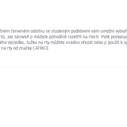
vážném červeném odstínu se studeným podtónem vám umožní vytvořit 
tů, ale zároveň ji můžete pohodlně rozetřít na rtech. Poté poskytuj
ného výsledku, tužku na rty můžete snadno ořezat nebo ji použít k 
u na rty od značky CATRICE.