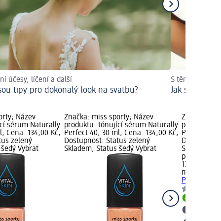
ní účesy, líčení a další
S těmito tipy z
jsou tipy pro dokonalý look na svatbu?
Jak se v lét
orty; Název
Značka: miss sporty; Název
Značka: mis
cí sérum Naturally
produktu: tónující sérum Naturally
produktu: t
l; Cena: 134,00 Kč;
Perfect 40, 30 ml; Cena: 134,00 Kč;
Perfect 30, 
tus zelený
Dostupnost: Status zelený
Dostupnost:
 šedý Vybrat
Skladem, Status šedý Vybrat
Skladem, St
prodejnu d
134,00 Kč
miss sporty
Perfect 30, 
Skladem
Vybrat p