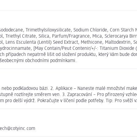
sododecane, Trimethylsiloxysilicate, Sodium Chloride, Corn Starch M
l, Triethyl Citrate, Silica, Parfum/Fragrance, Mica, Sclerocarya Bi
l, Lens Esculenta (Lentil) Seed Extract, Methicone, Maltodextrin, S
ydrocinnamate, [May Contain/Peut Contenir/+/-: Titanium Dioxide (CI
 případech nepatrně lišit od složení produktu, který Vám bude dor
i Všeobecnými obchodními podmínkami.
rém nebo podkladovou bázi. 2. Aplikace – Naneste malé množství mak
stupně roztírejte směrem ven. 3. Zapracování – Pro přirozený vzhled
m pro delší výdrž. Pokračujte v líčení podle potřeby. Tip: Pro svěž
czech@cotyinc.com