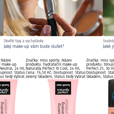
Skvělé tipy a vychytávky
Svateb
Jaký make-up vám bude slušet?
Jaké 
; Název
Značka: miss sporty; Název
Značka: miss sp
í make-up
produktu: hydratační make-up
produktu: tónují
 Neutral, 24 ml;
Naturally Perfect 10 Cool, 24 ml;
Perfect 25, 30 m
tupnost: Status
Cena: 74,50 Kč; Dostupnost: Status
Dostupnost: Sta
tus šedý Vybrat
zelený Skladem, Status šedý Vybrat
Skladem, Status