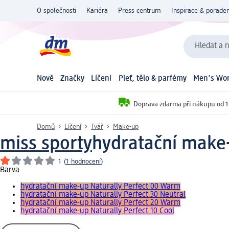
O společnosti
Kariéra
Press centrum
Inspirace & poraden
Hledat a n
Nově
Značky
Líčení
Pleť, tělo & parfémy
Men's Wor
Doprava zdarma při nákupu od 1
Domů
Líčení
Tvář
Make-up
miss sporty
hydratační make-
1
(
1 hodnocení
)
Barva
hydratační make-up Naturally Perfect 00 Warm
hydratační make-up Naturally Perfect 30 Neutral
hydratační make-up Naturally Perfect 20 Warm
hydratační make-up Naturally Perfect 10 Cool