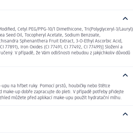
odified, Cetyl PEG/PPG-10/1 Dimethicone, Tri(Polyglyceryl-3/Lauryl)
rrea Seed Oil, Tocopheryl Acetate, Sodium Benzoate,
chisandra Sphenanthera Fruit Extract, 3-O-Ethyl Ascorbic Acid,
 77891), Iron Oxides (CI 77491, CI 77492, CI 77499)] Složení a
učený. V případě, že Vám odlišnosti nebudou z jakýchkoliv důvodů
e-upu na hřbet ruky. Pomocí prstů, houbičky nebo štětce
 make-up dobře zapracujte do pleti. V případě potřeby přidejte
í vzhled můžete před aplikací make-upu použít hydratační mlhu.