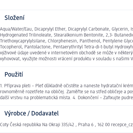
Složení
Aqua/Water/Eau, Dicaprylyl Ether, Dicaprylyl Carbonate, Glycerin, I
Hydrogenated Trilinoleate, Stearalkonium Bentonite, 2,3- Butanedio
Triethoxycaprylylsilane, Chlorphenesin, Panthenol, Pentylene Glyco
Tocopherol, Pantolactone, Pentaerythrityl Tetra-di-t-butyl Hydroxyh
výživové údaje uvedené v internetovém obchodě se může v některých
vyhovovat, využijte možnosti vrácení produktu v souladu s našim
Použití
1. Příprava pleti – Pleť důkladně očistěte a naneste hydratační k
rovnoměrně rozetřete na obličej. Zaměřte se na střed obličeje a po
další vrstvu na problematická místa. 4. Dokončení – Zafixujte pudre
Výrobce / Dodavatel
Coty Česká republika Na Okraji 335/42 , Praha 6 , 162 00 recepce_