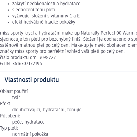
zakrytí nedokonalostí a hydratace
sjednocení tónu pleti
vyživující složení s vitaminy C a E
efekt hedvábně hladké pokožky
miss sporty krycí a hydratační make-up Naturally Perfect 00 Warm 
sjednocuje tón pleti pro bezchybný finiš. Složení je obohaceno o s
saténově matnou pleť po celý den. Make-up je navíc obohacen o emol
značky miss sporty pro perfektní vzhled vaší pleti po celý den.
číslo produktu dm: 3098727
GTIN: 3616307172196
Vlastnosti produktu
Oblast použití:
tvář
Efekt:
dlouhotrvající, hydratační, tónující
Působení:
péče, hydratace
Typ pleti:
normální pokožka