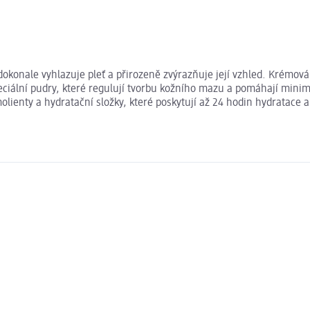
dokonale vyhlazuje pleť a přirozeně zvýrazňuje její vzhled. Krémov
peciální pudry, které regulují tvorbu kožního mazu a pomáhají minim
ienty a hydratační složky, které poskytují až 24 hodin hydratace a