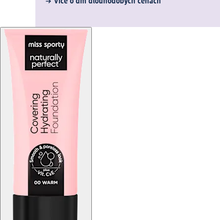
Více o dm dlouhodobých cenách