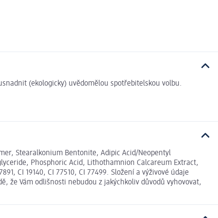
i usnadnit (ekologicky) uvědomělou spotřebitelskou volbu.
olymer, Stearalkonium Bentonite, Adipic Acid/Neopentyl
riglyceride, Phosphoric Acid, Lithothamnion Calcareum Extract,
91, CI 19140, CI 77510, CI 77499. Složení a výživové údaje
dě, že Vám odlišnosti nebudou z jakýchkoliv důvodů vyhovovat,