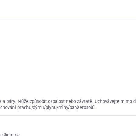
 a páry. Může způsobit ospalost nebo závratě. Uchovávejte mimo do
dechování prachu/dýmu/plynu/mlhy/par/aerosolů.
ter@dm.de