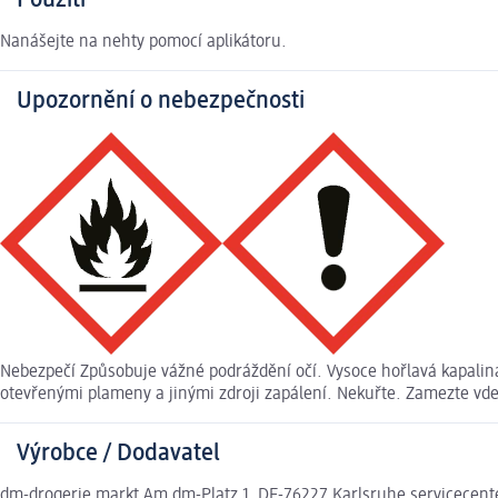
Použití
Nanášejte na nehty pomocí aplikátoru.
Upozornění o nebezpečnosti
Nebezpečí Způsobuje vážné podráždění očí. Vysoce hořlavá kapalina
otevřenými plameny a jinými zdroji zapálení. Nekuřte. Zamezte v
Výrobce / Dodavatel
dm-drogerie markt Am dm-Platz 1, DE-76227 Karlsruhe servicecen