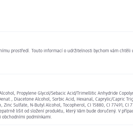
ivotnímu prostředí. Touto informací o udržitelnosti bychom vám chtěl
te, Alcohol, Propylene Glycol/Sebacic Acid/Trimellitic Anhydride Cop
 Denat., Diacetone Alcohol, Sorbic Acid, Hexanal, Caprylic/Capric T
nc Sulfate, N-Butyl Alcohol, Tocopherol, CI 15880, CI 77491, CI 778
atrně lišit od složení produktu, který Vám bude doručený. V přípa
mi obchodními podmínkami.