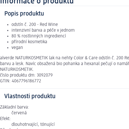
Informace o produktu
Popis produktu
odstín č. 200 - Red Wine
intenzivní barva a péče v jednom
80 % rostlinných ingrediencí
přírodní kosmetika
vegan
alverde NATURKOSMETIK lak na nehty Color & Care odstín č. 200 Re
barvu a lesk. Navíc obsažená bio pohanka a hexanal pečují o namá
NATURKOSMETIK.
číslo produktu dm: 3092079
GTIN: 4067796186772
Vlastnosti produktu
Základní barva:
červená
Efekt:
dlouhotrvající, tónující