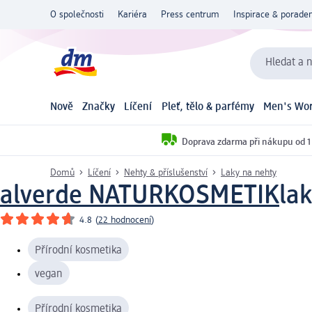
O společnosti
Kariéra
Press centrum
Inspirace & poraden
Hledat a n
Nově
Značky
Líčení
Pleť, tělo & parfémy
Men's Wor
Doprava zdarma při nákupu od 1
Domů
Líčení
Nehty & příslušenství
Laky na nehty
alverde NATURKOSMETIK
la
4.8
(
22 hodnocení
)
Přírodní kosmetika
vegan
Přírodní kosmetika