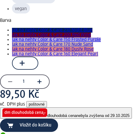
vegan
Barva
lak na nehty Color & Care 210 Night Blue
lak na nehty Color & Care 200 Red Wine
lak na nehty Color & Care 150 Frosted Purple
lak na nehty Color & Care 170 Nude Sand
lak na nehty Color & Care 180 Dusty Rose
lak na nehty Color & Care 160 Elegant Pearl
89,50 Kč
vč. DPH plus
poštovné
dlouhodobá cena
nebyla zvýšena od 29.10.2025
Vložit do košíku