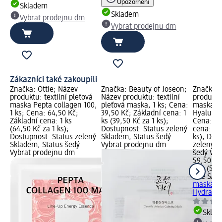
Upozornění
Skladem
Skladem
Vybrat prodejnu dm
Vybrat prodejnu dm
Zákazníci také zakoupili
Značka: Ottie; Název
Značka: Beauty of Joseon;
Značka:
produktu: textilní pleťová
Název produktu: textilní
produktu:
maska Pepta collagen 100,
pleťová maska, 1 ks; Cena:
maska So
1 ks; Cena: 64,50 Kč;
39,50 Kč; Základní cena: 1
Hyaluroni
Základní cena: 1 ks
ks (39,50 Kč za 1 ks);
Cena: 59
(64,50 Kč za 1 ks);
Dostupnost: Status zelený
cena: 1 k
Dostupnost: Status zelený
Skladem, Status šedý
ks); Dos
Skladem, Status šedý
Vybrat prodejnu dm
zelený S
Vybrat prodejnu dm
šedý Vyb
59,50 Kč
1 ks (59,
The SAE
maska So
Hydrating
Skla