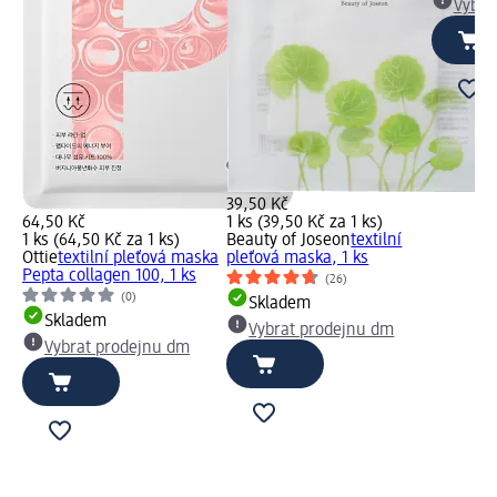
Vybra
39,50 Kč
64,50 Kč
1 ks (39,50 Kč za 1 ks)
1 ks (64,50 Kč za 1 ks)
Beauty of Joseon
textilní
Ottie
textilní pleťová maska
pleťová maska, 1 ks
Pepta collagen 100, 1 ks
(26)
(0)
Skladem
Skladem
Vybrat prodejnu dm
Vybrat prodejnu dm