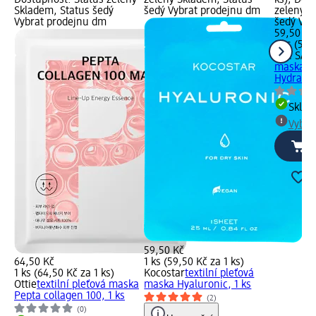
Dostupnost: Status zelený
zelený Skladem, Status
ks); Dos
Skladem, Status šedý
šedý Vybrat prodejnu dm
zelený S
Vybrat prodejnu dm
šedý Vyb
59,50 Kč
1 ks (59,
The SAE
maska So
Hydrating
Skla
Vybra
59,50 Kč
64,50 Kč
1 ks (59,50 Kč za 1 ks)
1 ks (64,50 Kč za 1 ks)
Kocostar
textilní pleťová
Ottie
textilní pleťová maska
maska Hyaluronic, 1 ks
Pepta collagen 100, 1 ks
(2)
(0)