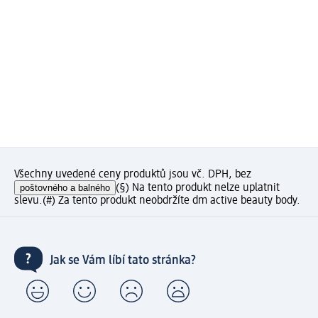
Všechny uvedené ceny produktů jsou vč. DPH, bez
poštovného a balného
(§) Na tento produkt nelze uplatnit
slevu.
(#) Za tento produkt neobdržíte dm active beauty body.
Jak se Vám líbí tato stránka?