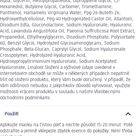
Aqua, Glycerin, Methylpropanediol, Dipropylene Glycol, 1,2-
Hexanediol, Butylene Glycol, Carbomer, Tromethamine,
Panthenol, Hamamelis Virginiana Water, Ppg-26-Buteth-26,
Hydroxyethylcellulose, Peg-40 Hydrogenated Castor Oil, Allantoin,
Disodium Edta, Gluconolactone, Sodium Hyaluronate, Hyaluronic
Acid, Lavandula Angustifolia Oil, Paeonia Suffruticosa Root Extract,
Propanediol, Ethylhexylglycerin, Disodium Phosphate, Polysorbate
60, Benzyl Glycol, Hydrolyzed Glycosaminoglycans, Sodium
Phosphate, Beta-Glucan, Caprylyl Glycol, Sodium Hyaluronate
Crosspolymer, Hydrolyzed Hyaluronic Acid,
Hydroxypropyltrimonium Hyaluronate, Sodium Acetylated
Hyaluronate, Linalool Složení a výživové údaje uvedené v
internetovém obchodě se může v některých případech nepatrně
lišit od složení produktu, který Vám bude doručený. V případě, že
Vám odlišnosti nebudou z jakýchkoliv důvodů vyhovovat, využijte
možnosti vrácení produktu v souladu s našimi Všeobecnými
obchodními podmínkami.
Použití
Aplikujte masku na čistou pleť a nechte působit 15-20 minut. Poté
odstraňte a jemně vklepejte zbytek esence do pokožky. Není třeba