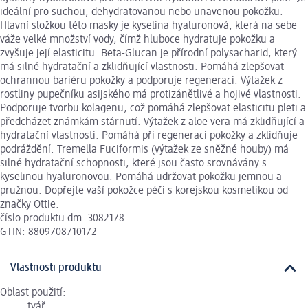
ideální pro suchou, dehydratovanou nebo unavenou pokožku.
Hlavní složkou této masky je kyselina hyaluronová, která na sebe
váže velké množství vody, čímž hluboce hydratuje pokožku a
zvyšuje její elasticitu. Beta-Glucan je přírodní polysacharid, který
má silné hydratační a zklidňující vlastnosti. Pomáhá zlepšovat
ochrannou bariéru pokožky a podporuje regeneraci. Výtažek z
rostliny pupečníku asijského má protizánětlivé a hojivé vlastnosti.
Podporuje tvorbu kolagenu, což pomáhá zlepšovat elasticitu pleti a
předcházet známkám stárnutí. Výtažek z aloe vera má zklidňující a
hydratační vlastnosti. Pomáhá při regeneraci pokožky a zklidňuje
podráždění. Tremella Fuciformis (výtažek ze sněžné houby) má
silné hydratační schopnosti, které jsou často srovnávány s
kyselinou hyaluronovou. Pomáhá udržovat pokožku jemnou a
pružnou. Dopřejte vaší pokožce péči s korejskou kosmetikou od
značky Ottie.
číslo produktu dm: 3082178
GTIN: 8809708710172
Vlastnosti produktu
Oblast použití:
tvář