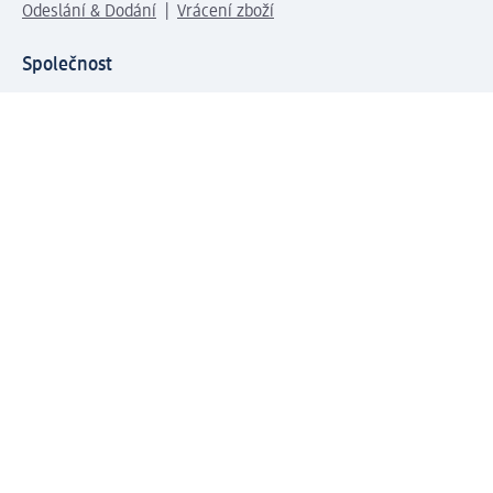
Odeslání & Dodání
Vrácení zboží
Společnost
O společnosti
Společenská odpovědnost
Kariéra
Press centrum
Svět dm
Platební možnosti