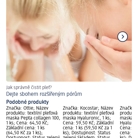
Jak správně čistit pleť?
Jak
Dejte sbohem rozšířeným pórům
Zd
Podobné produkty
Značka: Ottie; Název
Značka: Kocostar; Název
Značka:
produktu: textilní pleťová
produktu: textilní pleťová
produktu:
maska Pepta collagen 100,
maska Hyaluronic, 1 ks;
maska So
1 ks; Cena: 64,50 Kč;
Cena: 59,50 Kč; Základní
Hyaluroni
Základní cena: 1 ks
cena: 1 ks (59,50 Kč za 1
Cena: 59
(64,50 Kč za 1 ks);
ks); Dostupnost: Status
cena: 1 k