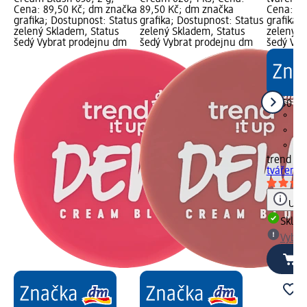
Cena: 89,50 Kč; dm značka
89,50 Kč; dm značka
Cena: 89
grafika; Dostupnost: Status
grafika; Dostupnost: Status
grafika;
zelený Skladem, Status
zelený Skladem, Status
zelený S
šedý Vybrat prodejnu dm
šedý Vybrat prodejnu dm
šedý Vyb
89,50 Kč
trend !t 
tvářenka
Upoz
Skla
Vybra