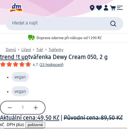
Hledat a najít
Doprava zdarma při nákupu od 1 290 Kč
Domů
Líčení
Tvář
Tvářenky
trend !t up
tvářenka Dewy Cream 050, 2 g
4.7
(
23 hodnocení
)
vegan
vegan
Aktuální cena:
49,50 Kč
|
Původní cena:
89,50 Kč
vč. DPH plus
poštovné