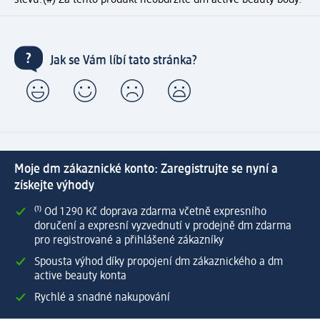
slevu.
(#) Za tento produkt neobdržíte dm active beauty body.
Jak se Vám líbí tato stránka?
Moje dm zákaznické konto: Zaregistrujte se nyní a
získejte výhody
⁽¹⁾ Od 1 290 Kč doprava zdarma včetně expresního
doručení a expresní vyzvednutí v prodejně dm zdarma
pro registrované a přihlášené zákazníky
Spousta výhod díky propojení dm zákaznického a dm
active beauty konta
Rychlé a snadné nakupování