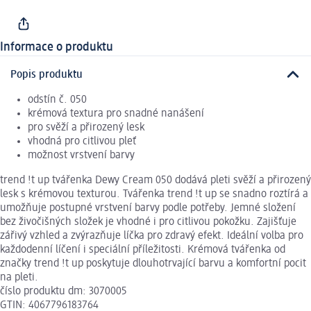
Informace o produktu
Popis produktu
odstín č. 050
krémová textura pro snadné nanášení
pro svěží a přirozený lesk
vhodná pro citlivou pleť
možnost vrstvení barvy
trend !t up tvářenka Dewy Cream 050 dodává pleti svěží a přirozený
lesk s krémovou texturou. Tvářenka trend !t up se snadno roztírá a
umožňuje postupné vrstvení barvy podle potřeby. Jemné složení
bez živočišných složek je vhodné i pro citlivou pokožku. Zajišťuje
zářivý vzhled a zvýrazňuje líčka pro zdravý efekt. Ideální volba pro
každodenní líčení i speciální příležitosti. Krémová tvářenka od
značky trend !t up poskytuje dlouhotrvající barvu a komfortní pocit
na pleti.
číslo produktu dm: 3070005
GTIN: 4067796183764