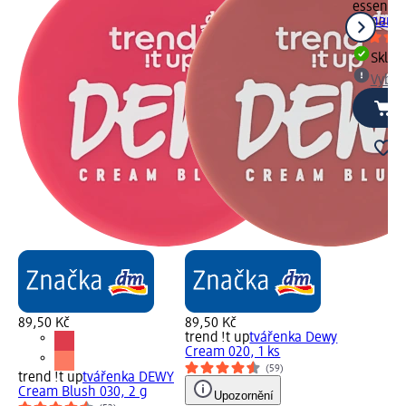
essence
cinnamon
Skla
Vybra
89,50 Kč
89,50 Kč
trend !t up
tvářenka Dewy
Cream 020, 1 ks
(59)
trend !t up
tvářenka DEWY
Cream Blush 030, 2 g
Upozornění