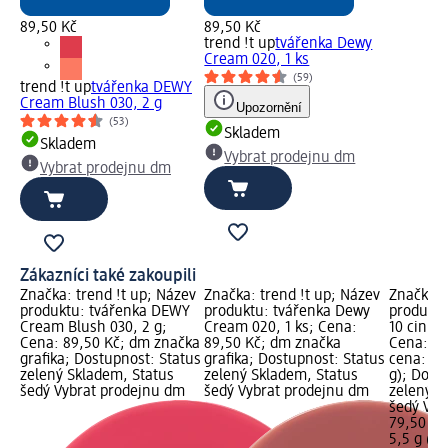
89,50 Kč
89,50 Kč
trend !t up
tvářenka Dewy
Cream 020, 1 ks
(59)
trend !t up
tvářenka DEWY
Cream Blush 030, 2 g
Upozornění
(53)
Skladem
Skladem
Vybrat prodejnu dm
Vybrat prodejnu dm
Zákazníci také zakoupili
Značka: trend !t up; Název
Značka: trend !t up; Název
Značka: 
produktu: tvářenka DEWY
produktu: tvářenka Dewy
produktu
Cream Blush 030, 2 g;
Cream 020, 1 ks; Cena:
10 cinna
Cena: 89,50 Kč; dm značka
89,50 Kč; dm značka
Cena: 79
grafika; Dostupnost: Status
grafika; Dostupnost: Status
cena: 5,5
zelený Skladem, Status
zelený Skladem, Status
g); Dost
šedý Vybrat prodejnu dm
šedý Vybrat prodejnu dm
zelený S
šedý Vyb
79,50 Kč
5,5 g (14