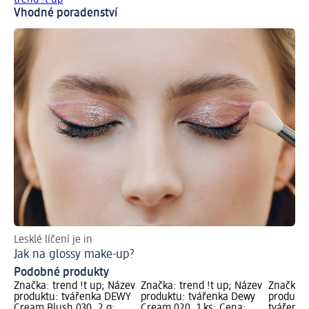
trend !t up
Vhodné poradenství
Lesklé líčení je in
Ob
Jak na glossy make-up?
Ja
Podobné produkty
Značka: trend !t up; Název
Značka: trend !t up; Název
Značka: 
produktu: tvářenka DEWY
produktu: tvářenka Dewy
produktu
Cream Blush 030, 2 g;
Cream 020, 1 ks; Cena:
tvářenka