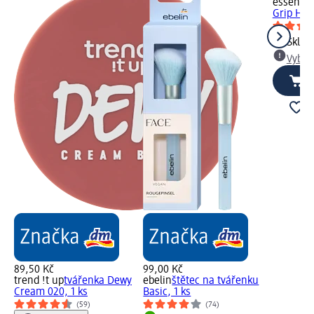
essence
Grip Hyd
Skla
Vybra
89,50 Kč
99,00 Kč
trend !t up
tvářenka Dewy
ebelin
štětec na tvářenku
Cream 020, 1 ks
Basic, 1 ks
(59)
(74)