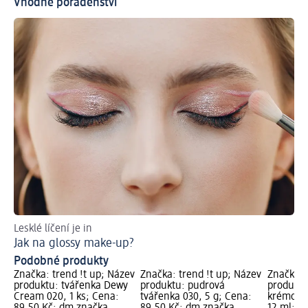
Vhodné poradenství
Lesklé líčení je in
Ob
Jak na glossy make-up?
Ja
Podobné produkty
Značka: trend !t up; Název
Značka: trend !t up; Název
Značka: 
produktu: tvářenka Dewy
produktu: pudrová
produktu
Cream 020, 1 ks; Cena:
tvářenka 030, 5 g; Cena:
krémová
89,50 Kč; dm značka
89,50 Kč; dm značka
12 ml; C