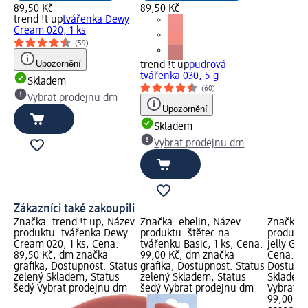
89,50 Kč
89,50 Kč
trend !t up
tvářenka Dewy
Cream 020, 1 ks
(59)
Upozornění
trend !t up
pudrová
tvářenka 030, 5 g
Skladem
(60)
Vybrat prodejnu dm
Upozornění
Skladem
Vybrat prodejnu dm
Zákazníci také zakoupili
Značka: trend !t up; Název
Značka: ebelin; Název
Značka: 
produktu: tvářenka Dewy
produktu: štětec na
produktu
Cream 020, 1 ks; Cena:
tvářenku Basic, 1 ks; Cena:
jelly Gri
89,50 Kč; dm značka
99,00 Kč; dm značka
Cena: 99
grafika; Dostupnost: Status
grafika; Dostupnost: Status
Dostupno
zelený Skladem, Status
zelený Skladem, Status
Skladem,
šedý Vybrat prodejnu dm
šedý Vybrat prodejnu dm
Vybrat p
99,00 Kč