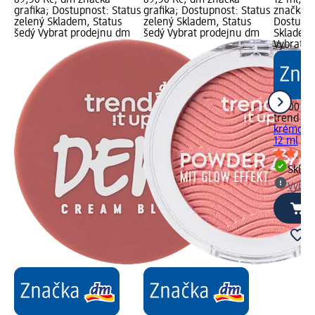
grafika; Dostupnost: Status
grafika; Dostupnost: Status
značka g
zelený Skladem, Status
zelený Skladem, Status
Dostupno
šedý Vybrat prodejnu dm
šedý Vybrat prodejnu dm
Skladem,
Vybrat p
99,00 Kč
trend !t 
krémová
12 ml
Skla
Vybra