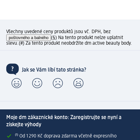
Všechny uvedené ceny produktů jsou vč. DPH, bez
poštovného a balného
(§) Na tento produkt nelze uplatnit
slevu.
(#) Za tento produkt neobdržíte dm active beauty body.
Jak se Vám líbí tato stránka?
Moje dm zákaznické konto: Zaregistrujte se nyní a
získejte výhody
⁽¹⁾ Od 1 290 Kč doprava zdarma včetně expresního