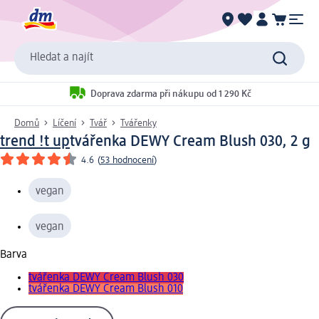
Hledat a najít
Doprava zdarma při nákupu od 1 290 Kč
Domů
Líčení
Tvář
Tvářenky
trend !t up
tvářenka DEWY Cream Blush 030, 2 g
4.6
(
53 hodnocení
)
vegan
vegan
Barva
tvářenka DEWY Cream Blush 030
tvářenka DEWY Cream Blush 010